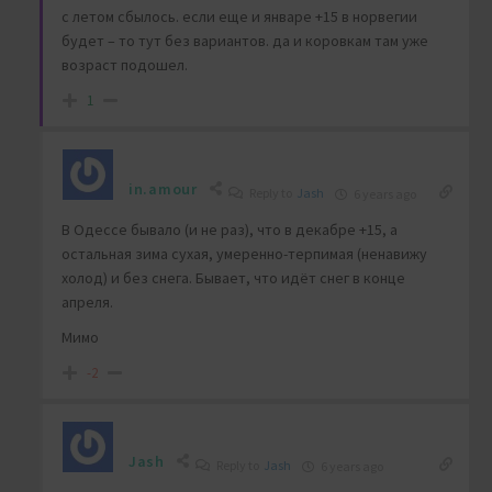
с летом сбылось. если еще и январе +15 в норвегии
будет – то тут без вариантов. да и коровкам там уже
возраст подошел.
1
in.amour
Reply to
Jash
6 years ago
В Одессе бывало (и не раз), что в декабре +15, а
остальная зима сухая, умеренно-терпимая (ненавижу
холод) и без снега. Бывает, что идёт снег в конце
апреля.
Мимо
-2
Jash
Reply to
Jash
6 years ago