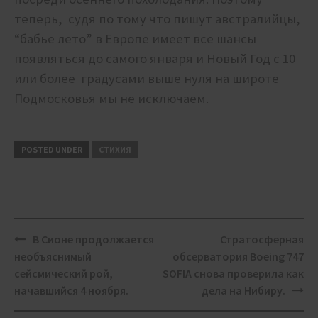
теперь, судя по тому что пишут австралийцы,
“бабье лето” в Европе имеет все шансы
появляться до самого января и Новый Год с 10
или более градусами выше нуля на широте
Подмосковья мы не исключаем.
POSTED UNDER
СТИХИЯ
Post
В Сионе продолжается
Стратосферная
navigation
необъяснимый
обсерватория Boeing 747
сейсмический рой,
SOFIA снова проверила как
начавшийся 4 ноября.
дела на Нибиру.