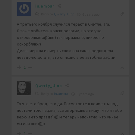
in.amour
Reply to
Qwerty_Uiop
6 years ago
А третьего ноября случился теракт в Сиэтле, ага.
Я тоже любитель конспирологии, но это уже
откровенная х@йня (так нормально, никого не
оскорбляю?)
Диана мертва и смерть свою она сама предвидела
незадолго до дтп, это описано в ее автобиографии.
1
Qwerty_Uiop
Reply to
in.amour
6 years ago
То что ето бред, ето да. Посмотрите в комменты под
постами того пацана, все американцы пишут что я тебе
верю и ето правда))))) И теперь непонятно, кто умнее,
мы или они))))))
1