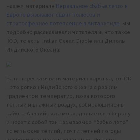
нашем материале
Нереальное «бабье лето» в
Европе вызывают сдвиг полюсов и
стратосферное потепление в Антарктиде
мы
подробно рассказывали читателям, что такое
IOD, то есть Indian Ocean Dipole или Диполь
Индийского Океана.
Если пересказывать материал коротко, то IOD
– это регион Индийского океана с резким
градиентом температур, из-за которого
тёплый и влажный воздух, собирающийся в
районе Аравийского моря, двигается в Европу
и несет с собой так называемое “бабье лето” –
то есть окна тёплой, почти летней погоды
посреди осеннего похолодания. Поэтому