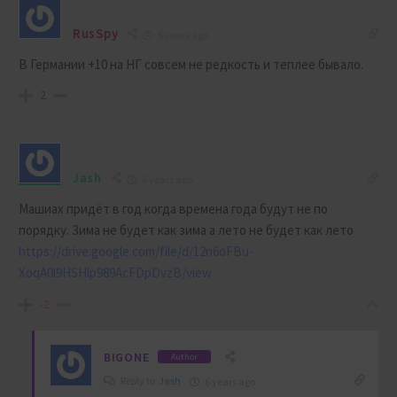
RusSpy
6 years ago
В Германии +10 на НГ совсем не редкость и теплее бывало.
2
Jash
6 years ago
Машиах придёт в год когда времена года будут не по
порядку. Зима не будет как зима а лето не будет как лето
https://drive.google.com/file/d/12n6oFBu-
XoqA0l9HSHlp989AcFDpDvzB/view
-2
BIGONE
Author
Reply to
Jash
6 years ago