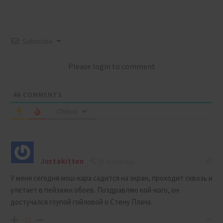
Subscribe
Please login to comment
46
COMMENTS
Oldest
Justakitten
6 years ago
У меня сегодня мош-кара садится на экран, проходит сквозь и
улетает в пейзажи обоев. Поздравляю кой-кого, он
достучался глупой гойловой о Стену Плача.
-11