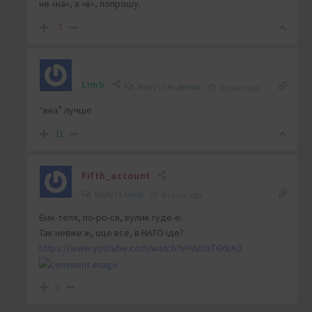
не «на», а «в», попрошу.
-7
Limb
Reply to
in.amour
6 years ago
“вна” лучше
11
Fifth_account
Reply to
Limb
6 years ago
Бик-теля, по-ро-ся, вулик гуде-е.
Так невже ж, оце все, в НАТО іде?
https://www.youtube.com/watch?v=VuXixTG6LK0
0