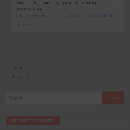
Ливень в Тель-Авиве, град в Араде: зима вернулась в
Израиль в мае
https://www.vesty.co.il/articles/0,7340,L-5725641,00.html
0
Log in
Register
Search
for:
RECENT COMMENTS