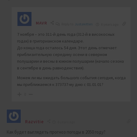
MAVR
Reply to
Justakitten
6 years ago
7 ноября – это 311-й день года (312-й в високосных
годах) в григорианском календаре.
До конца года осталось 54 дня. Этот день отмечает
приблизительную середину осени в северном
полушарии и весны в южном полушарии (начало сезона
в сентябре в день равноденствия).
Можем ли мы ожидать большого события сегодня, когда
мы приближаемся к 373737-му дню с 01.01.01?
0
Razvitie
6 years ago
Как будет выглядеть прогноз погоды в 2050 году?