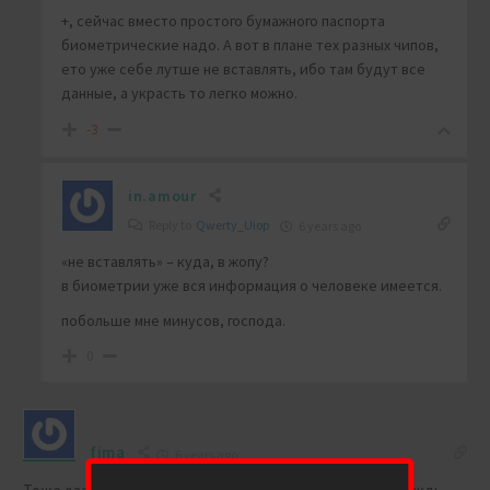
+, сейчас вместо простого бумажного паспорта
биометрические надо. А вот в плане тех разных чипов,
ето уже себе лутше не вставлять, ибо там будут все
данные, а украсть то легко можно.
-3
in.amour
Reply to
Qwerty_Uiop
6 years ago
«не вставлять» – куда, в жопу?
в биометрии уже вся информация о человеке имеется.
побольше мне минусов, господа.
0
fima
6 years ago