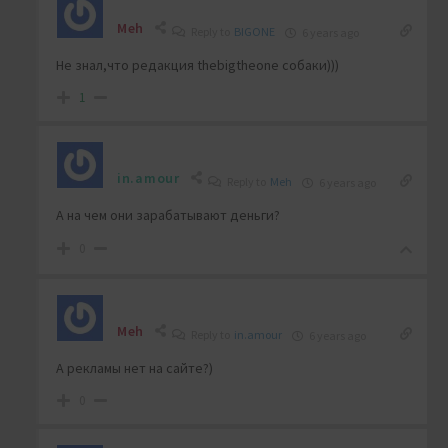
Meh
Reply to
BIGONE
6 years ago
Не знал,что редакция thebigtheone собаки)))
1
in.amour
Reply to
Meh
6 years ago
А на чем они зарабатывают деньги?
0
Meh
Reply to
in.amour
6 years ago
А рекламы нет на сайте?)
0