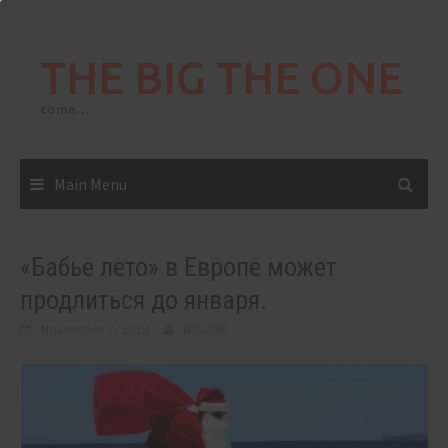
Skip
to
THE BIG THE ONE
content
come…
Main Menu
«Бабье лето» в Европе может
продлиться до января.
November 7, 2019
BIGONE