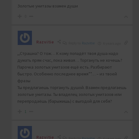
Золотые унитазы взамен души
0
Razvitie
Reply to
Razvitie
6 years ago
,,Страшна? О тож… К кому попадёт твоя душа надо
думать прям счас, пока живая… Торгануть не хочешь?
Парочка золотых унитазов ещё есть. Разбирают
быстро. Особенно последнее время””… – из твоей
фразы
Ты предлагаешь торгануть душой. Взамен предлагаешь
золотые унитазы. Ты владелец золотых унитазов или
перепродаёшь (барыжишь) с выгодой для себя?
1
Razvitie
Reply to
Razvitie
6 years ago