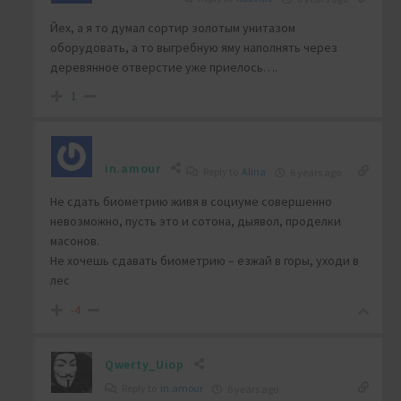
Йех, а я то думал сортир золотым унитазом
оборудовать, а то выгребную яму наполнять через
деревянное отверстие уже приелось….
1
in.amour
Reply to
Alina
6 years ago
Не сдать биометрию живя в социуме совершенно
невозможно, пусть это и сотона, дыявол, проделки
масонов.
Не хочешь сдавать биометрию – езжай в горы, уходи в
лес
-4
Qwerty_Uiop
Reply to
in.amour
6 years ago