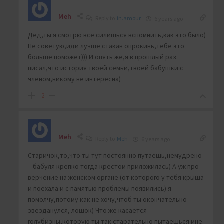
Meh
Reply to
in.amour
6 years ago
Дед,ты я смотрю всё силишься вспомнить,как это было)
Не советую,иди лучше стакан опрокинь,тебе это
больше поможет))) И опять же,я в прошлый раз
писал,что история твоей семьи,твоей бабушки с
членом,никому не интересна)
-2
Meh
Reply to
Meh
6 years ago
Старичок,то,что ты тут постоянно путаешь,немудрено
– бабуля крепко тогда крестом приложилась) А уж про
верчение на женском органе (от которого у тебя крыша
и поехала и с памятью проблемы появились) я
помолчу,потому как не хочу,чтоб ты окончательно
звезданулся, лошок) Что же касается
голубизны,которую ты так старательно пытаешься мне