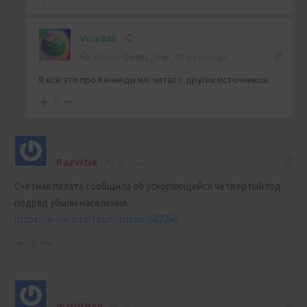
Viva888
Reply to
Qwerty_Uiop
6 years ago
Я всё это про Кеннеди мл. читал с других источников.
0
Razvitie
6 years ago
Счетная палата сообщила об ускоряющейся четвертый год
подряд убыли населения.
https://www.interfax.ru/russia/683256
2
WellGRAV