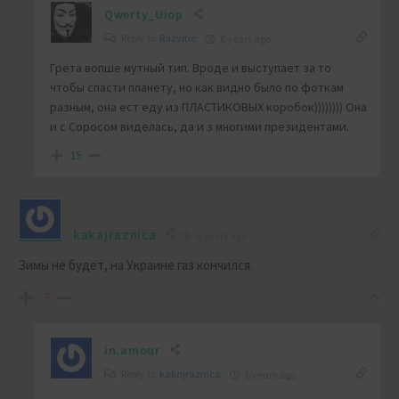
Qwerty_Uiop
Reply to
Razvitie
6 years ago
Грета вопше мутный тип. Вроде и выступает за то
чтобы спасти планету, но как видно было по фоткам
разным, она ест еду из ПЛАСТИКОВЫХ коробок)))))))) Она
и с Соросом виделась, да и з многими президентами.
15
kakajraznica
6 years ago
Зимы не будет, на Украине газ кончился.
-7
in.amour
Reply to
kakajraznica
6 years ago