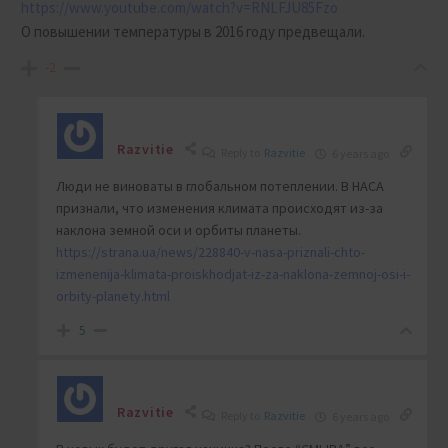
https://www.youtube.com/watch?v=RNLFJU85Fzo
О повышении температуры в 2016 году предвещали.
-2
Razvitie
Reply to
Razvitie
6 years ago
Люди не виноваты в глобальном потеплении. В НАСА
признали, что изменения климата происходят из-за
наклона земной оси и орбиты планеты.
https://strana.ua/news/228840-v-nasa-priznali-chto-
izmenenija-klimata-proiskhodjat-iz-za-naklona-zemnoj-osi-i-
orbity-planety.html
5
Razvitie
Reply to
Razvitie
6 years ago