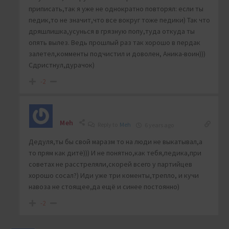
приписать,так я уже не однократно повторял: если ты
педик,то не значит,что все вокруг тоже педики) Так что
дряшлишка,усунься в грязную попу,туда откуда ты
опять вылез. Ведь прошлый раз так хорошо в пердак
залетел,комменты подчистил и доволен, Аника-воин)))
Сдристнул,дурачок)
-2
Meh
Reply to
Meh
6 years ago
Дедуля,ты бы свой маразм то на люди не выкатывал,а
то прям как дитё))) И не понятно,как тебя,педика,при
советах не расстреляли,скорей всего у партийцев
хорошо сосал?) Иди уже три коменты,трепло, и кучи
навоза не стоящее,да ещё и синее постоянно)
-2