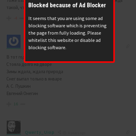
Тоже озадачен жарой и дождями, вернее Дождем. Дождь
Blocked because of Ad Blocker
такой, что шифер влажный с нижней стороны.
It seems that you are using some ad
-4
blocking software which is preventing
the page from fully loading. Please
whitelist this website or disable ad
Laraperl
blocking software.
6 years ago
В тот год ненастная погода
Стояла долго на дворе
Зимы ждала, ждала природа
Снег выпал только в январе
А. С. Пушкин
Евгений Онегин
16
Qwerty_Uiop
6 years ago