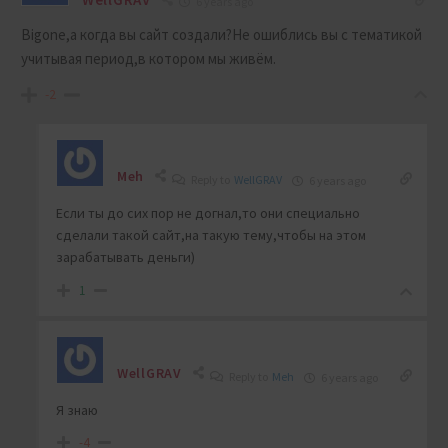
6 years ago
Bigone,а когда вы сайт создали?Не ошиблись вы с тематикой
учитывая период,в котором мы живём.
-2
Meh
Reply to
WellGRAV
6 years ago
Если ты до сих пор не догнал,то они специально
сделали такой сайт,на такую тему,чтобы на этом
зарабатывать деньги)
1
WellGRAV
Reply to
Meh
6 years ago
Я знаю
-4