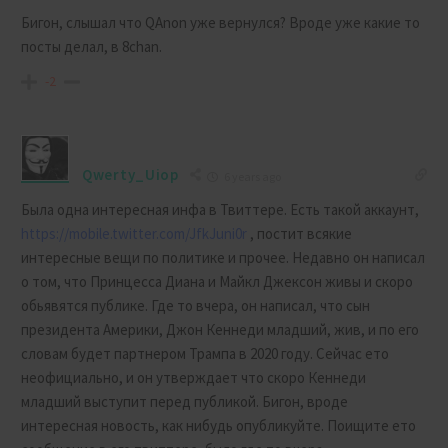
Бигон, слышал что QAnon уже вернулся? Вроде уже какие то
посты делал, в 8chan.
-2
Qwerty_Uiop
6 years ago
Была одна интересная инфа в Твиттере. Есть такой аккаунт,
https://mobile.twitter.com/JfkJuni0r
, постит всякие
интересные вещи по политике и прочее. Недавно он написал
о том, что Принцесса Диана и Майкл Джексон живы и скоро
обьявятся публике. Где то вчера, он написал, что сын
президента Америки, Джон Кеннеди младший, жив, и по его
словам будет партнером Трампа в 2020 году. Сейчас ето
неофициально, и он утверждает что скоро Кеннеди
младший выступит перед публикой. Бигон, вроде
интересная новость, как нибудь опубликуйте. Поищите ето