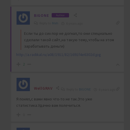
BIGONE
Author
Reply to
Meh
6 years ago
Если ты до сих пор не догнал,то они специально
сделали такой сайт,на такую тему,чтобы на этом
зарабатывать деньги)
http://a.radikal.ru/a08/1911/82/1691f4e6302d.jpg
2
WellGRAV
Reply to
BIGONE
6 years ago
Я понял,с вами явно что-то не так.Это уже
статистика.Удачно вам полечиться.
0