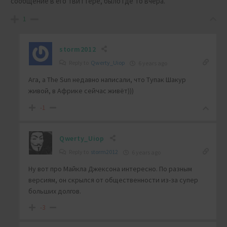
сообщение в его твиттере, было где то вчера.
1
storm2012
Reply to
Qwerty_Uiop
6 years ago
Ага, а The Sun недавно написали, что Тупак Шакур
живой, в Африке сейчас живёт)))
-1
Qwerty_Uiop
Reply to
storm2012
6 years ago
Ну вот про Майкла Джексона интересно. По разным
версиям, он скрылся от общественности из-за супер
больших долгов.
-3