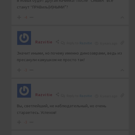
В новых будет другая начинка? После “СМЫВА” все
станут “ПРАВиль(И)НЫМИ”?
-4
Razvitie
Reply to
Razvitie
6 years ago
Значит иными, но почему именно динозаврами, ведь из
пресанули камушком не просто так!
-3
Razvitie
Reply to
Razvitie
6 years ago
Вы, светлейший, не наблюдательный, но очень
стараетесь. Успехов!
-3