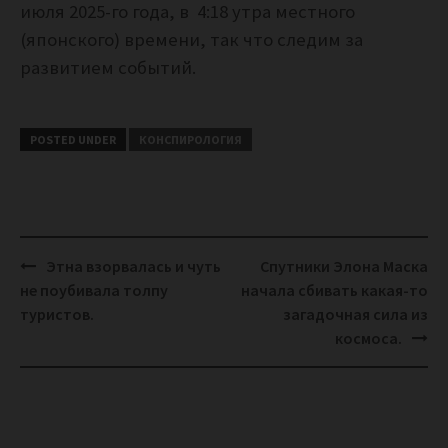
июля 2025-го года, в 4:18 утра местного
(японского) времени, так что следим за
развитием событий.
POSTED UNDER
КОНСПИРОЛОГИЯ
Post
Этна взорвалась и чуть
Спутники Элона Маска
navigation
не поубивала толпу
начала сбивать какая-то
туристов.
загадочная сила из
космоса.