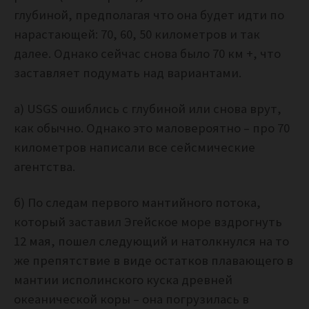
глубиной, предполагая что она будет идти по
нарастающей: 70, 60, 50 километров и так
далее. Однако сейчас снова было 70 км +, что
заставляет подумать над вариантами.
а) USGS ошиблись с глубиной или снова врут,
как обычно. Однако это маловероятно – про 70
километров написали все сейсмические
агентства.
б) По следам первого мантийного потока,
который заставил Эгейское море вздрогнуть
12 мая, пошел следующий и натолкнулся на то
же препятствие в виде остатков плавающего в
мантии исполинского куска древней
океанической коры – она погрузилась в