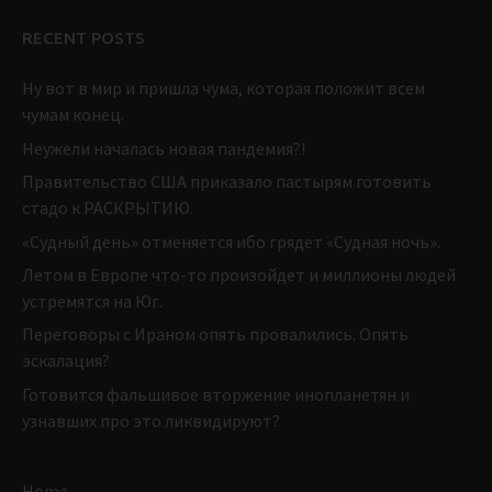
RECENT POSTS
Ну вот в мир и пришла чума, которая положит всем
чумам конец.
Неужели началась новая пандемия?!
Правительство США приказало пастырям готовить
стадо к РАСКРЫТИЮ.
«Судный день» отменяется ибо грядет «Судная ночь».
Летом в Европе что-то произойдет и миллионы людей
устремятся на Юг.
Переговоры с Ираном опять провалились. Опять
эскалация?
Готовится фальшивое вторжение инопланетян и
узнавших про это ликвидируют?
Home