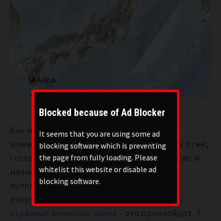
Blocked because of Ad Blocker
Как напомнили многие наши читатели в
It seems that you are using some ad
комментариях ко вчерашнему взрыву на Этне,
blocking software which is preventing
согласно Эдгару Кэйси с Этны Апокалипсис и
the page from fully loading. Please
whitelist this website or disable ad
начнется. Сначала Этна, потом какой-то
blocking software.
вулкан в Японии, потом Япония вообще
погрузится в море. Как утверждает
одна
странная японская манга
– это произойдет 5