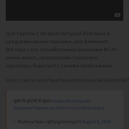
Для Европы с её архитектурой XVIII века и
средневековыми замками, для Ближнего
Востока с его глинобитными хижинами М7.0+
очень много, но японские строители
научились бороться с такими проблемами:
https://twitter.com/PlanetReportHQ/status/1821462426786
भूकंप के झटकों से दहला
#Japan
#earthquake
#japanearthquake
pic.twitter.com/QhdJnaIgi1
— Mahima Yadav (@SinghKinngSP)
August 8, 2024