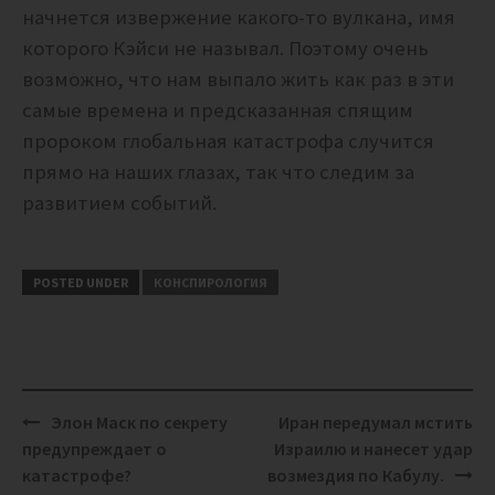
начнется извержение какого-то вулкана, имя
которого Кэйси не называл. Поэтому очень
возможно, что нам выпало жить как раз в эти
самые времена и предсказанная спящим
пророком глобальная катастрофа случится
прямо на наших глазах, так что следим за
развитием событий.
POSTED UNDER
КОНСПИРОЛОГИЯ
Post
Элон Маск по секрету
Иран передумал мстить
navigation
предупреждает о
Израилю и нанесет удар
катастрофе?
возмездия по Кабулу.