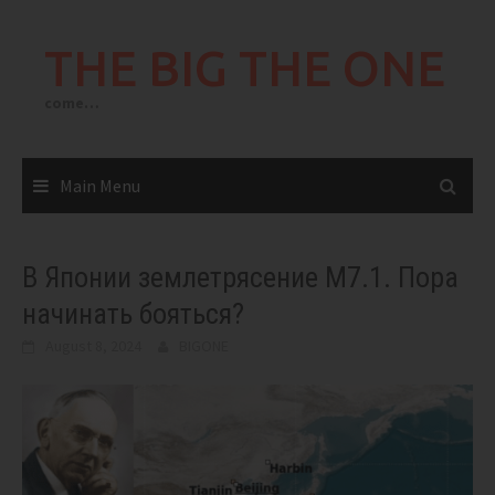
Skip
to
THE BIG THE ONE
content
come…
Main Menu
В Японии землетрясение М7.1. Пора
начинать бояться?
August 8, 2024
BIGONE