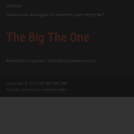
Солнце
Насколько выгодно Increaserev партнерство?
The Big The One
Advertiser inquries –
Sales@increaserev.com
Copyright © 2026
THE BIG THE ONE
.
Proudly powered by
Increase Rev
.