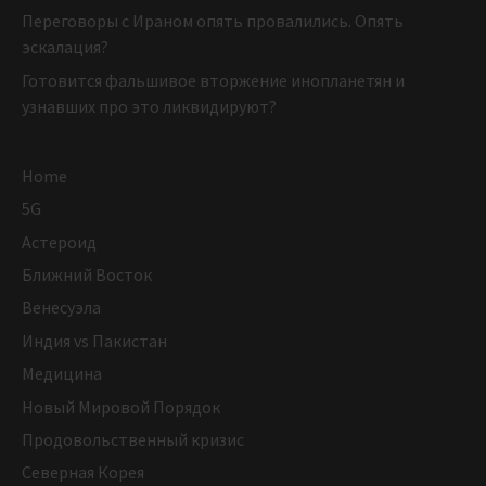
Переговоры с Ираном опять провалились. Опять
эскалация?
Готовится фальшивое вторжение инопланетян и
узнавших про это ликвидируют?
Home
5G
Астероид
Ближний Восток
Венесуэла
Индия vs Пакистан
Медицина
Новый Мировой Порядок
Продовольственный кризис
Северная Корея