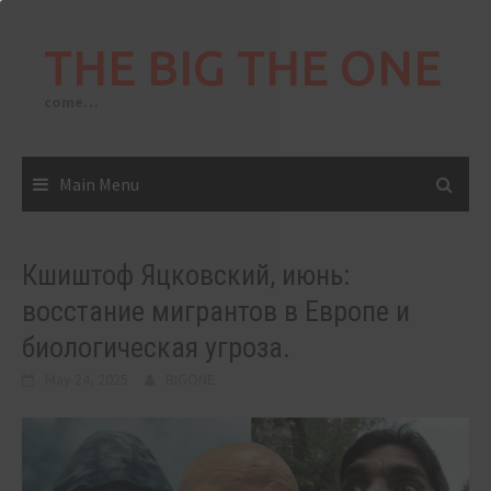
Skip
to
THE BIG THE ONE
content
come…
Main Menu
Кшиштоф Яцковский, июнь:
восстание мигрантов в Европе и
биологическая угроза.
May 24, 2025
BIGONE