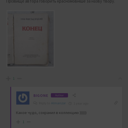
Прізвище автора говорить красномовніше за назву твору.
1
BIGONE
Author
Reply to
Almanzor
1 year ago
Какое чудо, сохранил в коллекцию ))))))
1