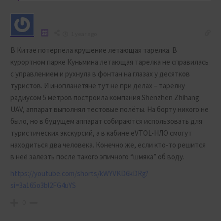
1 year ago
В Китае потерпела крушение летающая тарелка. В
курортном парке Куньмина летающая тарелка не справилась
с управлением и рухнула в фонтан на глазах у десятков
туристов. И инопланетяне тут не при делах – тарелку
радиусом 5 метров построила компания Shenzhen Zhihang
UAV, аппарат выполнял тестовые полёты. На борту никого не
было, но в будущем аппарат собираются использовать для
туристических экскурсий, а в кабине eVTOL-НЛО смогут
находиться два человека. Конечно же, если кто-то решится
в неё залезть после такого эпичного “шмяка” об воду.
https://youtube.com/shorts/kWYVKD6kDRg?
si=3a165o3bl2FG4uYS
0