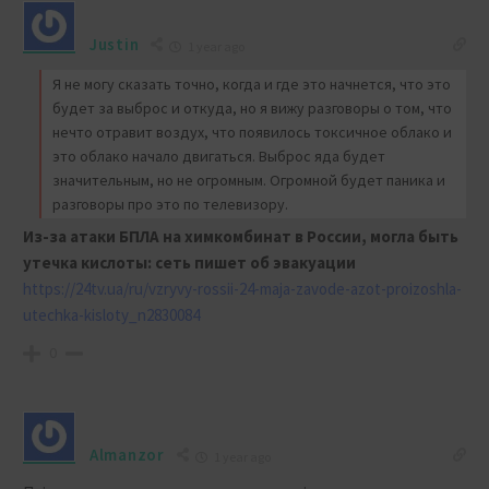
Justin
1 year ago
Я не могу сказать точно, когда и где это начнется, что это
будет за выброс и откуда, но я вижу разговоры о том, что
нечто отравит воздух, что появилось токсичное облако и
это облако начало двигаться. Выброс яда будет
значительным, но не огромным. Огромной будет паника и
разговоры про это по телевизору.
Из-за атаки БПЛА на химкомбинат в России, могла быть
утечка кислоты: сеть пишет об эвакуации
https://24tv.ua/ru/vzryvy-rossii-24-maja-zavode-azot-proizoshla-
utechka-kisloty_n2830084
0
Almanzor
1 year ago