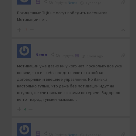
Reply to
Nemo
1 year ago
Похищенные ТЦК не могут победить наёмников.
Мотивации нет.
-3
Nemo
Reply to
1 year ago
Мотивации уже давно ни у кого нет, поскольку все уже
поняли, что из себя представляет эта война:
договорняки и внешнее управление. Но Ваньки
настолько тупые, что даже без мотивации идут на
штурмы, не считаясь ни с какими потерями. Задорнов
не тот народ тупыми называл…
4
Reply to
Nemo
1 year ago