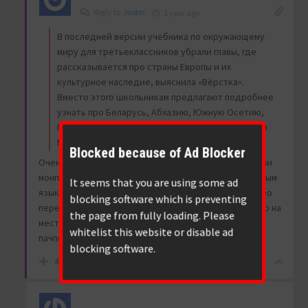
Reply to
Justin
1 year ago
В последней версии учебника по окружающему
миру для третьеклассников убрали главы, где
рассказывается про страны Европы и их
культурное наследие, выяснила «Вёрстка».
Вместо этого школьникам предлагают подробнее
узнать про Беларусь, Абхазию, Южную Осетию,
Грузию, Азербайджан, Казахстан, Китай, КНДР и
Монголию.
Blocked because of Ad Blocker
Очень верный подход – улус Джучи как раз и создали
монголы. Еще и китайский надо ввести сначала вторым
It seems that you are using some ad
языком, а потом и основным. Еще можно подумать про
blocking software which is preventing
пересмотр исконных удмуртских фамилий. Например на
the page from fully loading. Please
месте Писькова мы бы потребовали написать в
whitelist this website or disable ad
пачпорте фамилиё Пи Пи Ся.
blocking software.
4