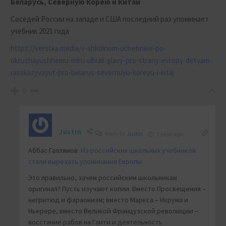
Беларусь, Северную Корею и Китай
Соседей России на западе и США последний раз упоминает
учебник 2021 года
https://verstka.media/v-shkolnom-uchebnike-po-
okruzhayushhemu-miru-ubrali-glavy-pro-strany-evropy-detyam-
rasskazyvayut-pro-belarus-severnuyu-koreyu-i-kitaj
0
Justin
Reply to
Justin
1 year ago
Аббас Галлямов:
Из российских школьных учебников
стали вырезать упоминания Европы
Это правильно, зачем российским школьникам
оригинал? Пусть изучают копии. Вместо Просвещения –
негритюд и фараонизм; вместо Маркса – Нкрума и
Ньерере, вместо Великой Французской революции –
восстание рабов на Гаити и деятельность