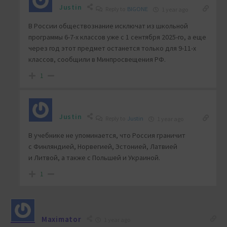
Justin
Reply to
BIGONE
1 year ago
В России обществознание исключат из школьной
программы 6-7-х классов уже с 1 сентября 2025-го, а еще
через год этот предмет останется только для 9-11-х
классов, сообщили в Минпросвещения РФ.
1
Justin
Reply to
Justin
1 year ago
В учебнике не упоминается, что Россия граничит
с Финляндией, Норвегией, Эстонией, Латвией
и Литвой, а также с Польшей и Украиной.
1
Maximator
1 year ago