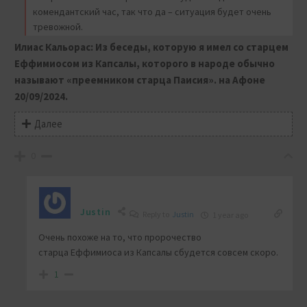
комендантский час, так что да – ситуация будет очень
тревожной.
Илиас Кальорас: Из беседы, которую я имел со старцем
Еффимиосом из Капсалы, которого в народе обычно
называют «преемником старца Паисия». на Афоне
20/09/2024.
Далее
0
Justin
Reply to
Justin
1 year ago
Очень похоже на то, что пророчество
старца
Еффимиоса из Капсалы сбудется совсем скоро.
1