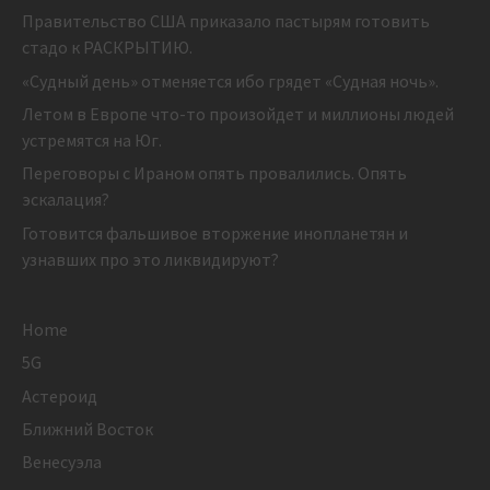
Правительство США приказало пастырям готовить
стадо к РАСКРЫТИЮ.
«Судный день» отменяется ибо грядет «Судная ночь».
Летом в Европе что-то произойдет и миллионы людей
устремятся на Юг.
Переговоры с Ираном опять провалились. Опять
эскалация?
Готовится фальшивое вторжение инопланетян и
узнавших про это ликвидируют?
Home
5G
Астероид
Ближний Восток
Венесуэла