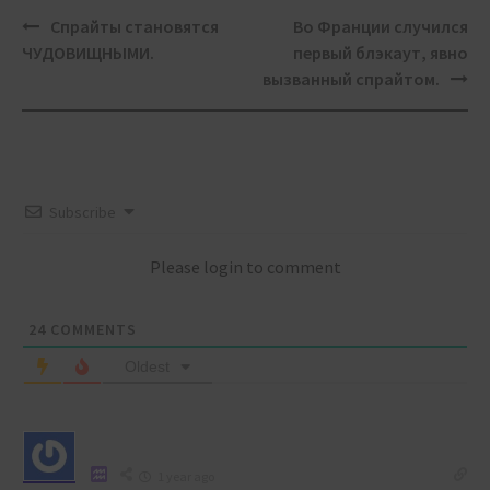
Post
Спрайты становятся
Во Франции случился
navigation
ЧУДОВИЩНЫМИ.
первый блэкаут, явно
вызванный спрайтом.
Subscribe
Please login to comment
24
COMMENTS
Oldest
1 year ago