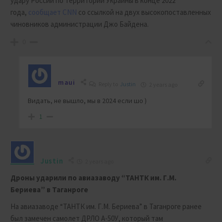
удару России по территории Украины в конце 2022
года,
сообщает CNN
со ссылкой на двух высокопоставленных
чиновников администрации Джо Байдена.
0
maui
Reply to
Justin
2 years ago
Видать, не вышло, мы в 2024 если шо )
1
Justin
2 years ago
Дроны ударили по авиазаводу “ТАНТК им. Г.М.
Бериева” в Таганроге
На авиазаводе “ТАНТК им. Г.М. Бериева” в Таганроге ранее
был замечен самолет ДРЛО А-50У, который там