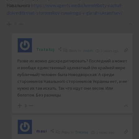
Навального
https://www.agents.media/kremleboty-nachali-
diskreditirovat-storonnikov-navalnogo-v-glazah-ukraintsev/
0
Tratatuj
Reply to
Justin
2 years ago
Разве их можно дискредитировать? Последний а может
и вообще единственный адекватный (по крайней мере
публичный) человек была Новодворская. А среди
сторонников Навального сторонников Украины нет, и не
нужно их там искать. Так что идут они лесом. Или
болотом. Без разницы.
3
maui
Reply to
Tratatuj
2 years ago