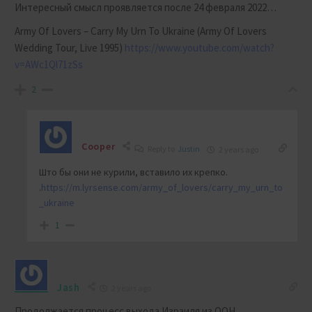
Интересный смысл проявляется после 24 февраля 2022…
Army Of Lovers – Carry My Urn To Ukraine (
Army Of Lovers
Wedding Tour, Live 1995)
https://www.youtube.com/watch?
v=AWc1Ql71zSs
2
Cooper
Reply to
Justin
2 years ago
Што бы они не курили, вставило их крепко.
.
https://m.lyrsense.com/army_of_lovers/carry_my_urn_to
_ukraine
1
Jash
2 years ago
Продолжается процесс выхода Израиля из ООН