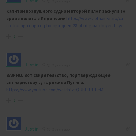
Justin
2 years ago
Капитан воздушного судна и второй пилот заснули во
время полёта в Индонезии
https://www.vietnam.vn/ru/ca-
co-truong-cung-co-pho-ngu-quen-28-phut-giua-chuyen-bay/
1
Justin
2 years ago
ВАЖНО. Вот свидетельство, подтверждающее
антихристову суть режима Путина.
https://www.youtube.com/watch?v=QUhUlUUtjeM
1
Justin
2 years ago