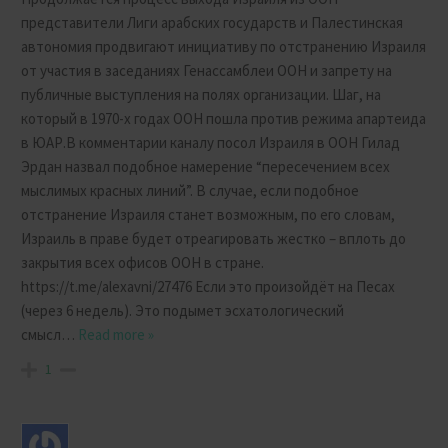
представители Лиги арабских государств и Палестинская
автономия продвигают инициативу по отстранению Израиля
от участия в заседаниях Генассамблеи ООН и запрету на
публичные выступления на полях организации. Шаг, на
который в 1970-х годах ООН пошла против режима апартеида
в ЮАР.В комментарии каналу посол Израиля в ООН Гилад
Эрдан назвал подобное намерение “пересечением всех
мыслимых красных линий”. В случае, если подобное
отстранение Израиля станет возможным, по его словам,
Израиль в праве будет отреагировать жестко – вплоть до
закрытия всех офисов ООН в стране.
https://t.me/alexavni/27476 Если это произойдёт на Песах
(через 6 недель). Это подымет эсхатологический
смысл
…
Read more »
1