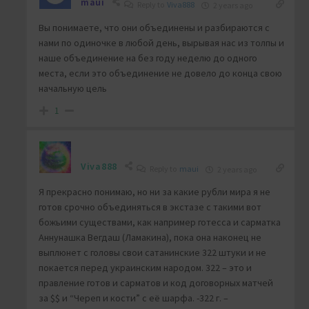
maui
Reply to
Viva888
2 years ago
Вы понимаете, что они объединены и разбираются с
нами по одиночке в любой день, вырывая нас из толпы и
наше объединение на без году неделю до одного
места, если это объединение не довело до конца свою
начальную цель
1
Viva888
Reply to
maui
2 years ago
Я прекрасно понимаю, но ни за какие рубли мира я не
готов срочно объединяться в экстазе с такими вот
божьими существами, как например готесса и сарматка
Аннунашка Вегдаш (Ламакина), пока она наконец не
выплюнет с головы свои сатанинские 322 штуки и не
покается перед украинским народом. 322 – это и
правление готов и сарматов и код договорных матчей
за $$ и “Череп и кости” с её шарфа. -322 г. –