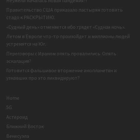
Неужели началась новая пандемия?!
Правительство США приказало пастырям готовить
стадо к РАСКРЫТИЮ.
«Судный день» отменяется ибо грядет «Судная ночь».
Летом в Европе что-то произойдет и миллионы людей
устремятся на Юг.
Переговоры с Ираном опять провалились. Опять
эскалация?
Готовится фальшивое вторжение инопланетян и
узнавших про это ликвидируют?
Home
5G
Астероид
Ближний Восток
Венесуэла