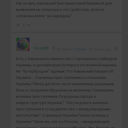
Как по мне, Навальный был лакмусовой бумажкой для
выявления не согласных и это сработало, всех не
согласных взяли “на карандаш”
3
Viva888
Reply to
Tratatuj
2 years ago
Есть у Навального и множество сторонников и лайкеров
Украины, и дизлайкеров Путлера и его военной машины.
Не “бутербродом” единым. Что Навальный говорил об
Украине:…О военных преступлениях в отношении
Украины“Убиты десятки тысяч невиновных украинцев,
боль и страдания обрушены на миллионы. Совершены
военные преступления. Разрушены города и
инфраструктура Украины”. “Расследовать военные
преступления в сотрудничестве с международными
институтами”. О границах Украины“Какие границы у
Украины? Такие же, как и у России, – международно
признанные, определенные в 1991 году. Мы, Россия, их