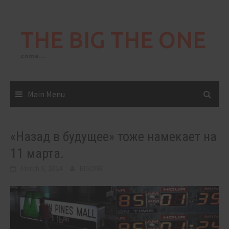
Skip
to
THE BIG THE ONE
content
come…
Main Menu
«Назад в будущее» тоже намекает на
11 марта.
March 9, 2024
BIGONE