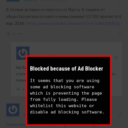
2 years ago
В Латвии активно готовятся к 11 Марта. В тишине от
общества регион готовят к немыслимому!
117 031 просмотр 8
мар. 2024 г.
https://www.youtube.com/watch?v=CIsdMUQKBUg
1
maui
Reply to
Justin
2 years ago
Мы бы хотели читать вашу точку зрения, а не сухую
Blocked because of Ad Blocker
статистику. Будьте любезны, не поленитесь постучать
пальцами по клавишам или touch pads )
It seems that you are using
some ad blocking software
0
which is preventing the page
from fully loading. Please
whitelist this website or
disable ad blocking software.
Justin
2 years ago
Политолог Максим Жаров
: — Кремль и Белый дом