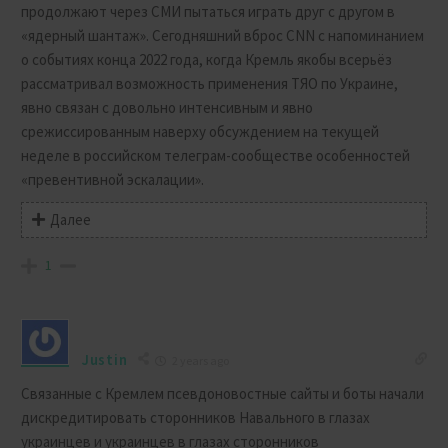
продолжают через СМИ пытаться играть друг с другом в
«ядерный шантаж». Сегодняшний вброс CNN с напоминанием
о событиях конца 2022 года, когда Кремль якобы всерьёз
рассматривал возможность применения ТЯО по Украине,
явно связан с довольно интенсивным и явно
срежиссированным наверху обсуждением на текущей
неделе в российском телеграм-сообществе особенностей
«превентивной эскалации».
Далее
1
Justin
2 years ago
Связанные с Кремлем псевдоновостные сайты и боты начали
дискредитировать сторонников Навального в глазах
украинцев и украинцев в глазах сторонников