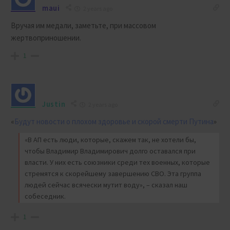
maui
2 years ago
Вручая им медали, заметьте, при массовом
жертвоприношении.
1
Justin
2 years ago
«
Будут новости о плохом здоровье и скорой смерти Путина
»
«В АП есть люди, которые, скажем так, не хотели бы,
чтобы Владимир Владимирович долго оставался при
власти. У них есть союзники среди тех военных, которые
стремятся к скорейшему завершению СВО. Эта группа
людей сейчас всячески мутит воду», – сказал наш
собеседник.
1