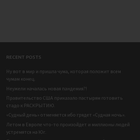
RECENT POSTS
Ну вот в мир и пришла чума, которая положит всем
чумам конец.
Неужели началась новая пандемия?!
Правительство США приказало пастырям готовить
стадо к РАСКРЫТИЮ.
«Судный день» отменяется ибо грядет «Судная ночь».
Летом в Европе что-то произойдет и миллионы людей
устремятся на Юг.