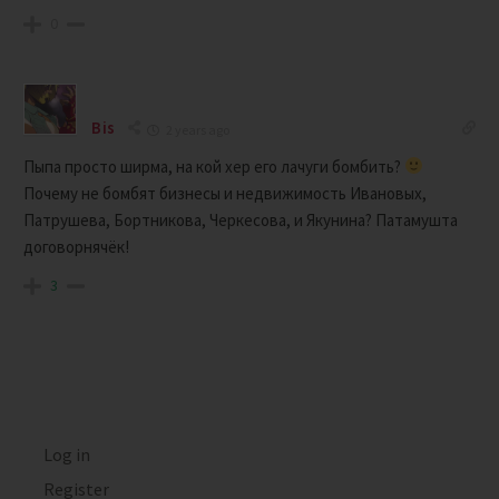
0
Bis
2 years ago
Пыпа просто ширма, на кой хер его лачуги бомбить?
Почему не бомбят бизнесы и недвижимость Ивановых,
Патрушева, Бортникова, Черкесова, и Якунина? Патамушта
договорнячёк!
3
Log in
Register