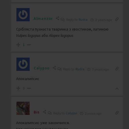
Almanzor
Reply to
Rudra
2 years ago
Срібляста пухнаста тваринка з хвостиком, латиною
Vulpes lagopus
або
Alopex lagopus
1
Calypso
Reply to
Rudra
2 years ago
Апокалипсис
0
Bis
Reply to
Calypso
2 years ago
Апокалипсис уже закончился.
Кто искал тот нашёл и понял.