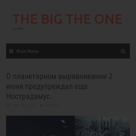
Skip
to
THE BIG THE ONE
content
come…
Main Menu
О планетарном выравнивании 2
июня предупреждал еще
Нострадамус.
May 26, 2024
BIGONE