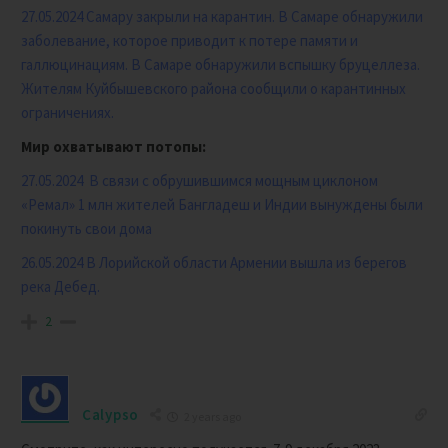
27.05.2024 Самару закрыли на карантин. В Самаре обнаружили
заболевание, которое приводит к потере памяти и
галлюцинациям. В Самаре обнаружили вспышку бруцеллеза.
Жителям Куйбышевского района сообщили о карантинных
ограничениях.
Мир охватывают потопы:
27.05.2024
В связи с обрушившимся мощным циклоном
«Ремал» 1 млн жителей Бангладеш и Индии вынуждены были
покинуть свои дома
26.05.2024 В Лорийской области
Армении
вышла из берегов
река Дебед.
2
Calypso
2 years ago