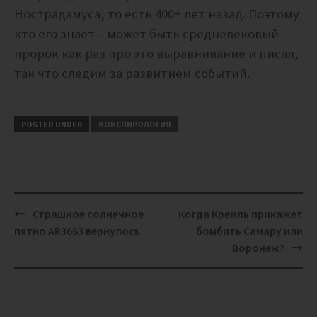
Нострадамуса, то есть 400+ лет назад. Поэтому
кто его знает – может быть средневековый
пророк как раз про это выравнивание и писал,
так что следим за развитием событий.
POSTED UNDER
КОНСПИРОЛОГИЯ
Post
Страшное солнечное
Когда Кремль прикажет
navigation
пятно AR3663 вернулось.
бомбить Самару или
Воронеж?