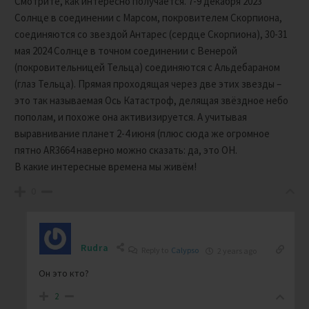
Смотрите, как интересно получается. 7-9 декабря 2023
Солнце в соединении с Марсом, покровителем Скорпиона,
соединяются со звездой Антарес (сердце Скорпиона), 30-31
мая 2024 Солнце в точном соединении с Венерой
(покровительницей Тельца) соединяются с Альдебараном
(глаз Тельца). Прямая проходящая через две этих звезды –
это так называемая Ось Катастроф, делящая звёздное небо
пополам, и похоже она активизируется. А учитывая
выравнивание планет 2-4 июня (плюс сюда же огромное
пятно АR3664 наверно можно сказать: да, это ОН.
В какие интересные времена мы живём!
0
Rudra
Reply to
Calypso
2 years ago
Он это кто?
2