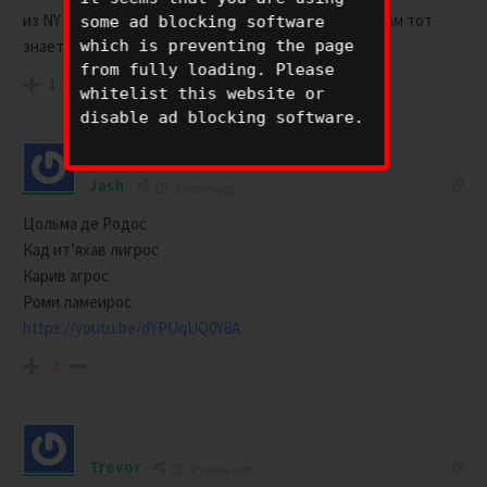
из NY не выехать если только по воздуху кто был там тот
some ad blocking software
знает о чем я говорю.
which is preventing the page
from fully loading. Please
1
whitelist this website or
disable ad blocking software.
Jash
2 years ago
Цольма де Родос
Кад ит’яхав лигрос
Карив агрос
Роми ламеирос
https://youtu.be/dYPUqUQ0Y8A
-1
Trevor
2 years ago