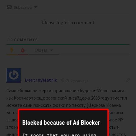
Subscribe
Please login to comment
10
COMMENTS
Oldest
DestroyMatrix
2 years ago
Самое большое жертвоприношение будет в NY лол написал
как Костик это еще эстонский инсайдер в 2008 году заметил
можете сами поискать фотки по тексту [Церковь Иоанна
Богослова в Нью Йорке барельефы ] там не только волосы
зашевелятся и карта иллюминатов подходит и главное NY
Blocked because of Ad Blocker
это идеальный город жертвоприношений убери мосты и
миллионы людей будут в западне потому что кроме мостов
It seems that you are using