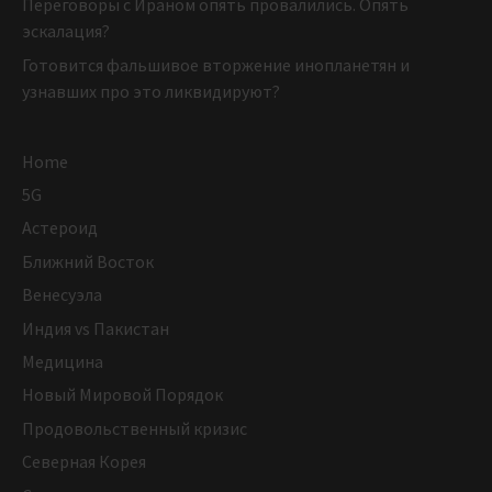
Переговоры с Ираном опять провалились. Опять
эскалация?
Готовится фальшивое вторжение инопланетян и
узнавших про это ликвидируют?
Home
5G
Астероид
Ближний Восток
Венесуэла
Индия vs Пакистан
Медицина
Новый Мировой Порядок
Продовольственный кризис
Северная Корея