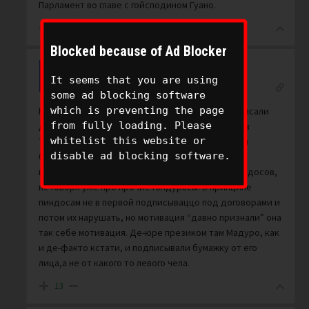
Парламент во главе с гойсподином Гуано.
-12
Blocked because of Ad Blocker
Dremy4iy
It seems that you are using
Reply to
Justakitten
6 years ago
some ad blocking software
which is preventing the page
Кто признал то? Пиндосы, которые также подписали
from fully loading. Please
договор? Это как в пословице: “на словах ты Лев
whitelist this website or
Толстой,а на деле куй простой”. Без бумажки ты
disable ad blocking software.
букашка,а официальной бумажки с признанием
президентом этой самой гуайды нет даже у пиндосов,
не говоря уже про прочие гондурасы. В принципе
пиндосам не в первой подписываццо под договорами и
потом их нарушать, но мотивация “давно признали” она
так себе мотивация. Де-юре презиком там Мадуро, как
и де-факто кстати, и подписывали бумажку от его
лица,а не от какого то левого чела.
13