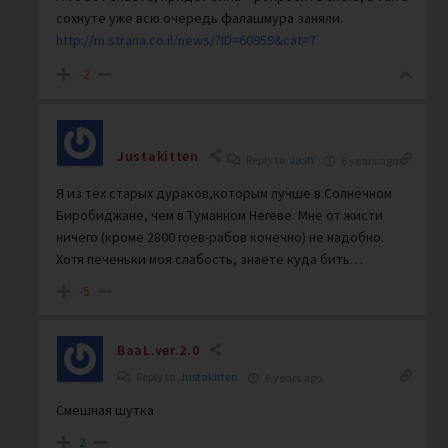
сохнуте уже всю очередь фалашмура заняли.
http://m.strana.co.il/news/?ID=60959&cat=7
-2
Justakitten
Reply to
Jash
6 years ago
Я из тех старых дураков,которым лучше в Солнечном
Биробиджане, чем в Туманном Негеве. Мне от жисти
ничего (кроме 2800 гоев-рабов конечно) не надобно.
Хотя печеньки моя слабость, знаете куда бить…
-5
BaaL.ver.2.0
Reply to
Justakitten
6 years ago
Смешная шутка
2