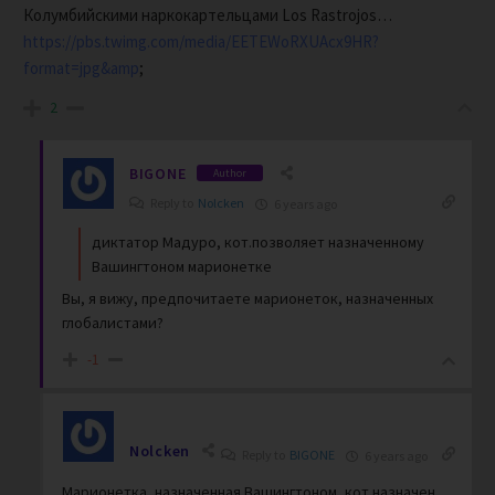
Колумбийскими наркокартельцами Los Rastrojos…
https://pbs.twimg.com/media/EETEWoRXUAcx9HR?
format=jpg&amp
;
2
BIGONE
Author
Reply to
Nolcken
6 years ago
диктатор Мадуро, кот.позволяет назначенному
Вашингтоном марионетке
Вы, я вижу, предпочитаете марионеток, назначенных
глобалистами?
-1
Nolcken
Reply to
BIGONE
6 years ago
Марионетка, назначенная Вашингтоном, кот.назначен