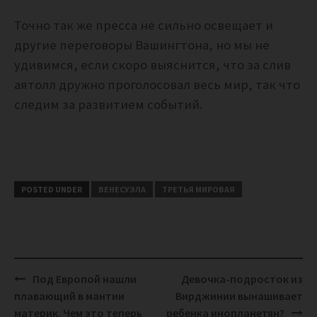
Точно так же пресса не сильно освещает и
другие переговоры Вашингтона, но мы не
удивимся, если скоро выяснится, что за слив
аятолл дружно проголосовал весь мир, так что
следим за развитием событий.
POSTED UNDER
ВЕНЕСУЭЛА
ТРЕТЬЯ МИРОВАЯ
Post
Под Европой нашли
Девочка-подросток из
navigation
плавающий в мантии
Вирджинии вынашивает
материк. Чем это теперь
ребенка инопланетян?