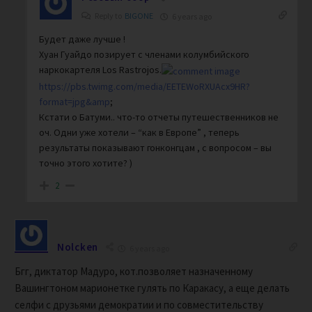
Reply to
BIGONE
6 years ago
Будет даже лучше !
Хуан Гуайдо позирует с членами колумбийского
наркокартеля Los Rastrojos.
https://pbs.twimg.com/media/EETEWoRXUAcx9HR?
format=jpg&amp
;
Кстати о Батуми.. что-то отчеты путешественников не
оч. Одни уже хотели – “как в Европе” , теперь
результаты показывают гонконгцам , с вопросом – вы
точно этого хотите? )
2
Nolcken
6 years ago
Бгг, диктатор Мадуро, кот.позволяет назначенному
Вашингтоном марионетке гулять по Каракасу, а еще делать
селфи с друзьями демократии и по совместительству