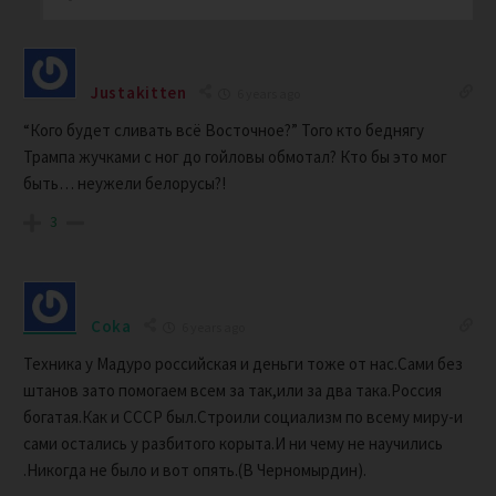
Justakitten
6 years ago
“Кого будет сливать всё Восточное?” Того кто беднягу
Трампа жучками с ног до гойловы обмотал? Кто бы это мог
быть… неужели белорусы?!
3
Coka
6 years ago
Техника у Мадуро российская и деньги тоже от нас.Сами без
штанов зато помогаем всем за так,или за два така.Россия
богатая.Как и СССР был.Строили социализм по всему миру-и
сами остались у разбитого корыта.И ни чему не научились
.Никогда не было и вот опять.(В Черномырдин).