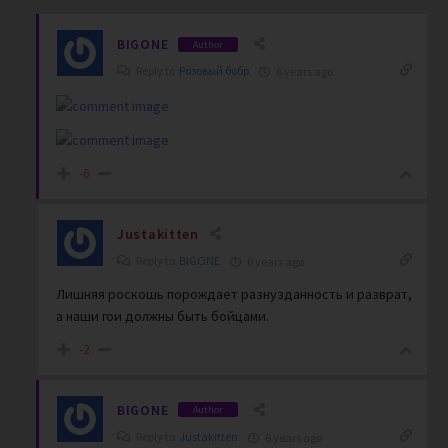
BIGONE
Author
Reply to
Розовый бобр
6 years ago
-6
Justakitten
Reply to
BIGONE
6 years ago
Лишняя роскошь порождает разнузданность и разврат,
а наши гои должны быть бойцами.
-2
BIGONE
Author
Reply to
Justakitten
6 years ago