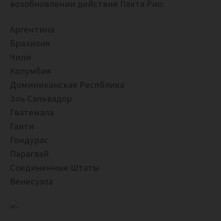
возобновлении действия Пакта Рио:
Аргентина
Бразилия
Чили
Колумбия
Доминиканская Респблика
Эль Сальвадор
Гватемала
Гаити
Гондурас
Парагвай
Соединенные Штаты
Венесуэла