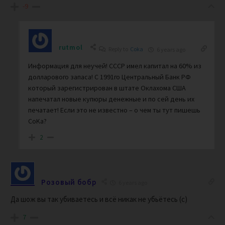
-9
rutmol
Reply to
Coka
6 years ago
Информация для неучей! СССР имел капитал на 60% из
долларового запаса! С 1991го Центральный Банк РФ
который зарегистрирован в штате Оклахома США
напечатал новые купюры денежные и по сей день их
печатает! Если это не известно – о чем ты тут пишешь
CoKa?
2
Розовый бобр
6 years ago
Да шож вы так убиваетесь и всё никак не убьётесь (с)
7