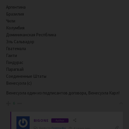
Аргентина
Бразилия
Чили
Колумбия
Доминиканская Респблика
Эль Сальвадор
Гватемала
Гаити
Гондурас
Парагвай
Соединенные Штаты
Венесуэла (с)
Венесуэла один из подписантов договора, Венесуэла Карл!
6
BIGONE
Author
Reply to
Dremy4iy
6 years ago