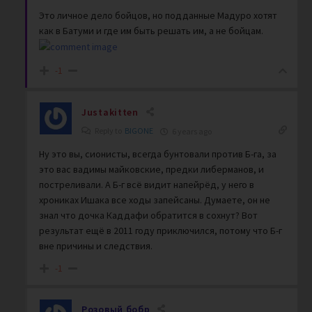
Это личное дело бойцов, но подданные Мадуро хотят
как в Батуми и где им быть решать им, а не бойцам.
-1
Justakitten
Reply to
BIGONE
6 years ago
Ну это вы, сионисты, всегда бунтовали против Б-га, за
это вас вадимы майковские, предки либерманов, и
постреливали. А Б-г всё видит напейрёд, у него в
хрониках Ишака все ходы запейсаны. Думаете, он не
знал что дочка Каддафи обратится в сохнут? Вот
результат ещё в 2011 году приключился, потому что Б-г
вне причины и следствия.
-1
Розовый бобр