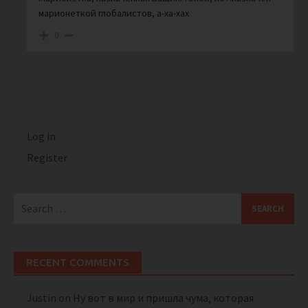
марионеткой глобалистов, а-ха-хах
0
Log in
Register
Search
for:
RECENT COMMENTS
Justin
on
Ну вот в мир и пришла чума, которая