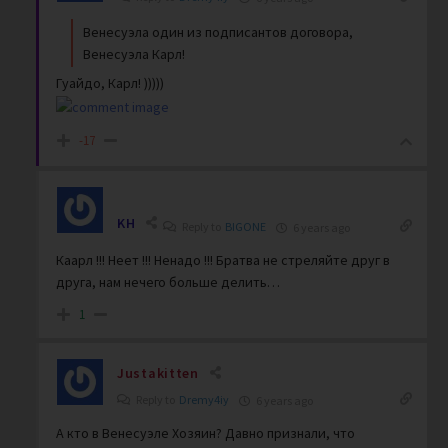
Венесуэла один из подписантов договора,
Венесуэла Карл!
Гуайдо, Карл! )))))
-17
KH
Reply to
BIGONE
6 years ago
Каарл !!! Неет !!! Ненадо !!! Братва не стреляйте друг в
друга, нам нечего больше делить…
1
Justakitten
Reply to
Dremy4iy
6 years ago
А кто в Венесуэле Хозяин? Давно признали, что