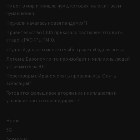
Ну вот в мир и пришла чума, которая положит всем
чумам конец.
Неужели началась новая пандемия?!
Правительство США приказало пастырям готовить
стадо к РАСКРЫТИЮ.
«Судный день» отменяется ибо грядет «Судная ночь».
Летом в Европе что-то произойдет и миллионы людей
устремятся на Юг.
Переговоры с Ираном опять провалились. Опять
эскалация?
Готовится фальшивое вторжение инопланетян и
узнавших про это ликвидируют?
Home
5G
Астероид