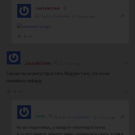
Justakitten
Reply to
Dremy4iy
6 years ago
4
Justakitten
6 years ago
Сионисты не могут простить Мадуре того, что он на
половину сефард.
4
Jash
Reply to
Justakitten
6 years ago
Ну шо поделаешь, у каждого свои недостатки.
А то вот знаете, придет зима – ропросите снега, а там в