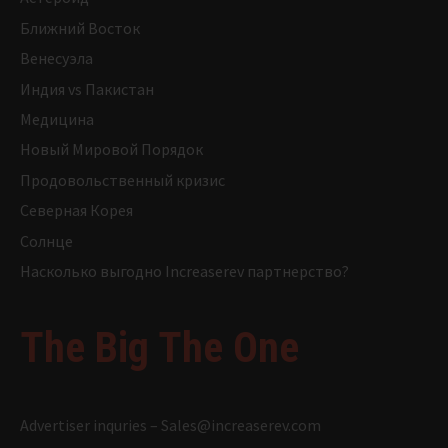
Ближний Восток
Венесуэла
Индия vs Пакистан
Медицина
Новый Мировой Порядок
Продовольственный кризис
Северная Корея
Солнце
Насколько выгодно Increaserev партнерство?
The Big The One
Advertiser inquries –
Sales@increaserev.com