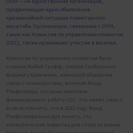
ООН — не единственная организация,
продвигающая идею объявления
чрезвычайной ситуации планетарного
масштаба. Организации, связанные с ООН,
такие как Комиссия по управлению климатом
(CGC), также принимают участие в веселье.
Комиссия по управлению климатом была
созвана Майей Грофф, членом Глобального
форума управления, имеющей обширные
связи с технократами, включая Фонд
Рокфеллера, которые помогали
финансировать работу CGC. Это имеет смысл,
если вспомнить, что в 2023 году Фонд
Рокфеллера ясно дал понять, что
климатическая повестка дня стала их новым
фокусом. Центр Стимсона также является