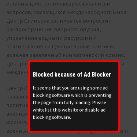
организацию, занимающуюся анализом
вопросов, касающихся международного мира.
Центр Стимсона занимается вопросами
распространения ядерного оружия,
управления водными ресурсами и
реагирования на гуманитарные кризисы,
включая заявленный климатический кризис.
Центр также консультирует американские и
международные учреждения.
Blocked because of Ad Blocker
Центр Стимсона был основан в 1989 году и
It seems that you are using some ad
blocking software which is preventing
назван в честь американского юриста и
the page from fully loading. Please
политика Генри Л. Стимсона. Он служил
whitelist this website or disable ad
военным министром при президенте США
blocking software.
Франклине Делано Рузвельте в 1940 году,
военным министром при президенте Тафте и