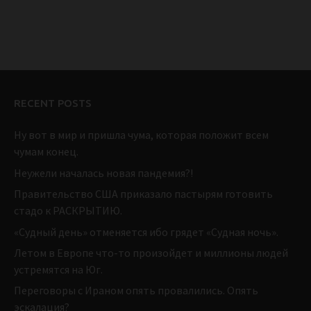
RECENT POSTS
Ну вот в мир и пришла чума, которая положит всем
чумам конец.
Неужели началась новая пандемия?!
Правительство США приказало пастырям готовить
стадо к РАСКРЫТИЮ.
«Судный день» отменяется ибо грядет «Судная ночь».
Летом в Европе что-то произойдет и миллионы людей
устремятся на Юг.
Переговоры с Ираном опять провалились. Опять
эскалация?