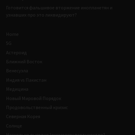
Готовится фальшивое вторжение инопланетян и
узнавших про это ликвидируют?
Home
5G
Астероид
Ближний Восток
Венесуэла
Индия vs Пакистан
Медицина
Новый Мировой Порядок
Продовольственный кризис
Северная Корея
Солнце
Насколько выгодно Increaserev партнерство?