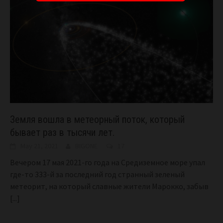
Земля вошла в метеорный поток, который
бывает раз в тысячи лет.
May 21, 2021
BIGONE
17
Вечером 17 мая 2021-го года на Средиземное море упал
где-то 333-й за последний год странный зеленый
метеорит, на который славные жители Марокко, забыв
[...]