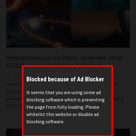
Направленное уже на Землю солнечное пятно
AR2824 резко увеличивает активность.
May 21, 2021
BIGONE
19
Blocked because of Ad Blocker
spaceweather.com: После почти недельной тишины
заснувшее, казалось бы, солнечное пятно AR2824
It seems that you are using some ad
внезапно снова проявило себя. Это случилось 21 мая в
blocking software which is preventing
19:28 UT. Вспышка
[...]
the page from fully loading. Please
whitelist this website or disable ad
blocking software.