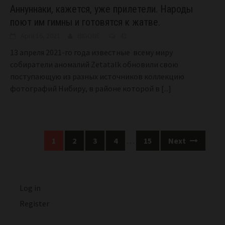
Аннуннаки, кажется, уже прилетели. Народы
поют им гимны и готовятся к жатве.
April 16, 2021
BIGONE
41
13 апреля 2021-го года известные всему миру
собиратели аномалий Zetatalk обновили свою
поступающую из разных источников коллекцию
фотографий Нибиру, в районе которой в
[...]
Posts
1
2
3
4
…
15
Next
navigation
Log in
Register