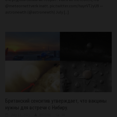
@meteornettverk inatt. pic.twitter.com/hayrVTJyU9 —
astronewth (@astronewth) July
[...]
Британский сенситив утверждает, что вакцины
нужны для встречи с Нибиру.
July 11, 2021
BIGONE
68