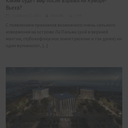
Каким будет мир после взрыва на Кумбре-
Вьеха?
October 17, 2021
BIGONE
194
С появлением признаков возможного очень сильного
извержения на острове Ла Пальма (рой в верхней
мантии, глубокофокусное землетрясение и так далее) ни
один вулканолог,
[...]