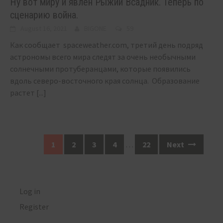
Ну вот миру и явлен Рыжий Всадник. Теперь по
сценарию война.
August 16, 2021
BIGONE
59
Как сообщает spaceweather.com, третий день подряд
астрономы всего мира следят за очень необычными
солнечными протуберанцами, которые появились
вдоль северо-восточного края солнца. Образование
растет
[...]
Posts
1
2
3
4
…
22
Next
navigation
Log in
Register