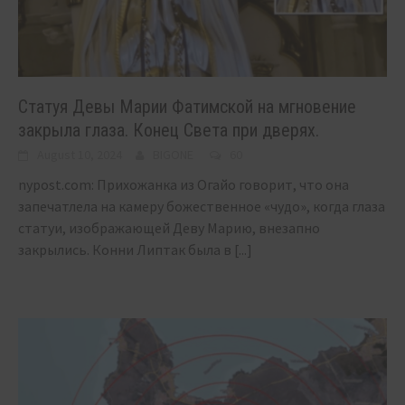
Статуя Девы Марии Фатимской на мгновение
закрыла глаза. Конец Света при дверях.
August 10, 2024
BIGONE
60
nypost.com: Прихожанка из Огайо говорит, что она
запечатлела на камеру божественное «чудо», когда глаза
статуи, изображающей Деву Марию, внезапно
закрылись. Конни Липтак была в
[...]