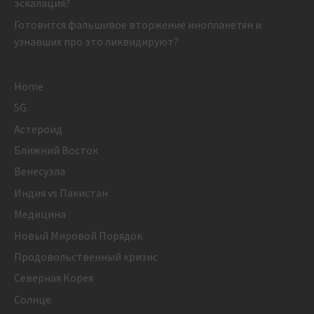
эскалация?
Готовится фальшивое вторжение инопланетян и
узнавших про это ликвидируют?
Home
5G
Астероид
Ближний Восток
Венесуэла
Индия vs Пакистан
Медицина
Новый Мировой Порядок
Продовольственный кризис
Северная Корея
Солнце