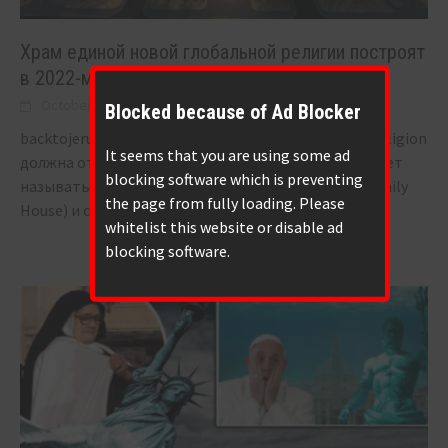
Храм единой новой глобальной религии построят
в 2022-м году.
October 11, 2021
BIGONE
30
Blocked because of Ad Blocker
backtojerusalem.com: Штаб-квартира One World Religion
It seems that you are using some ad
должна открыться в 2022 году. Штаб-квартира будет
blocking software which is preventing
называться Дом семьи Авраама (The Abrahamic Family
the page from fully loading. Please
House) и строится она
[...]
whitelist this website or disable ad
blocking software.