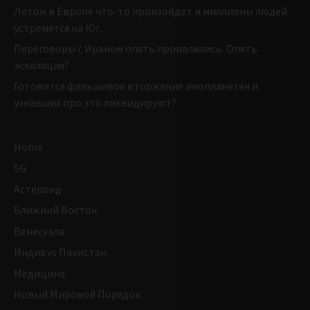
Летом в Европе что-то произойдет и миллионы людей
устремятся на Юг.
Переговоры с Ираном опять провалились. Опять
эскалация?
Готовится фальшивое вторжение инопланетян и
узнавших про это ликвидируют?
Home
5G
Астероид
Ближний Восток
Венесуэла
Индия vs Пакистан
Медицина
Новый Мировой Порядок