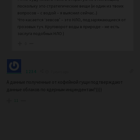
поскольку это стратегические вещи (и один из твоих
вопросов – с водой – я выяснил сейчас..)
Что касается ‘зевсов’ – это НЛО, подзаряжающиеся от
грозовых туч. Круговорот воды в природе – не есть
заслуга подобных НЛО )
0
1234
7 years ago
А данные полученные от кофейной гущи подтверждают
данные облаков по ядерным инциндентам?))))
11