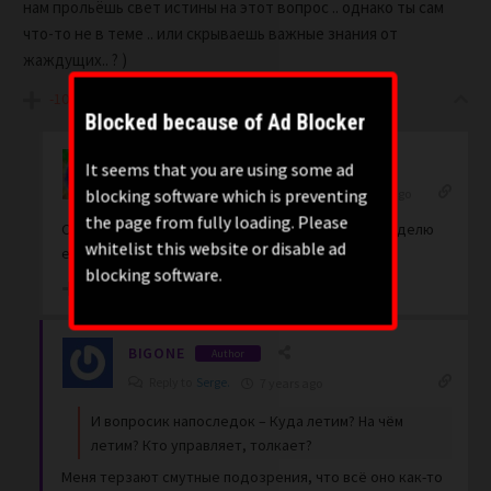
нам прольёшь свет истины на этот вопрос .. однако ты сам
что-то не в теме .. или скрываешь важные знания от
жаждущих.. ? )
-10
Blocked because of Ad Blocker
It seems that you are using some ad
Viva888
blocking software which is preventing
Reply to
Serge.
7 years ago
the page from fully loading. Please
Обещанного ждут неделю. Зайди сюда через неделю
whitelist this website or disable ad
если не забудешь.
blocking software.
0
BIGONE
Author
Reply to
Serge.
7 years ago
И вопросик напоследок – Куда летим? На чём
летим? Кто управляет, толкает?
Меня терзают смутные подозрения, что всё оно как-то