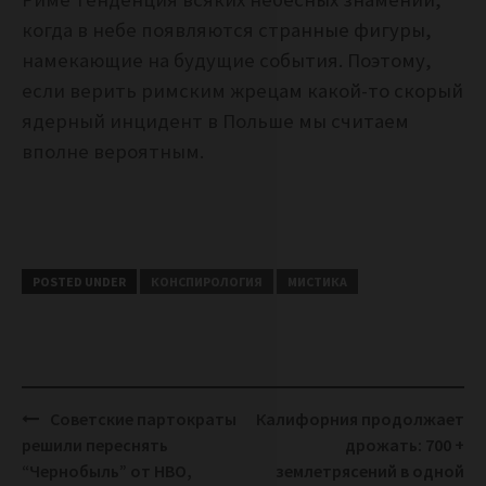
когда в небе появляются странные фигуры,
намекающие на будущие события. Поэтому,
если верить римским жрецам какой-то скорый
ядерный инцидент в Польше мы считаем
вполне вероятным.
POSTED UNDER
КОНСПИРОЛОГИЯ
МИСТИКА
Post
Советские партократы
Калифорния продолжает
navigation
решили переснять
дрожать: 700 +
“Чернобыль” от HBO,
землетрясений в одной