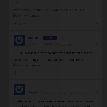
так:
https://www.youtube.com/watch?v=JnuGDvz5-F0
3
BIGONE
Author
Reply to
BIGONE
7 years ago
И частью чьё-го тела является моя клетка-тело?
ложки нет)))) нужно коаксиальный кабель искать
-1
Serge.
Reply to
Serge.
7 years ago
Lucifer, ты просто не знаешь ответов на эти вопросы .. )
.. я не буду писать тоже в открытую по этим вещам,