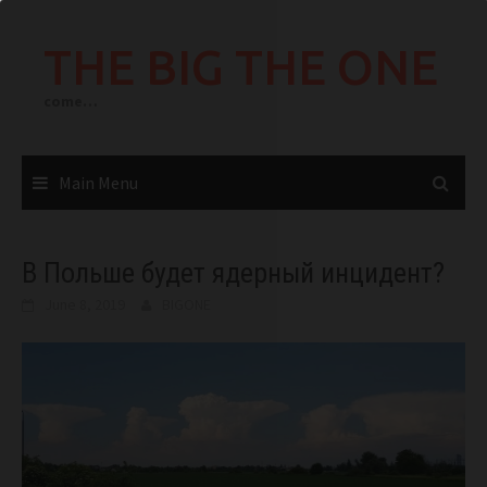
Skip
to
THE BIG THE ONE
content
come…
Main Menu
В Польше будет ядерный инцидент?
June 8, 2019
BIGONE