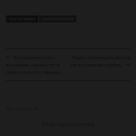
POSTED UNDER
КОНСПИРОЛОГИЯ
Post
В Атлантике опять
Люди стали видеть во сне
navigation
аномалия. Она растет и
гигантские мясорубки.
скоро поглотит Африку.
Subscribe
Please login to comment