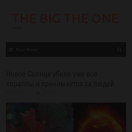
Skip
to
THE BIG THE ONE
content
come…
Main Menu
Новое Солнце убило уже все
кораллы и принимается за людей.
May 7, 2024
BIGONE