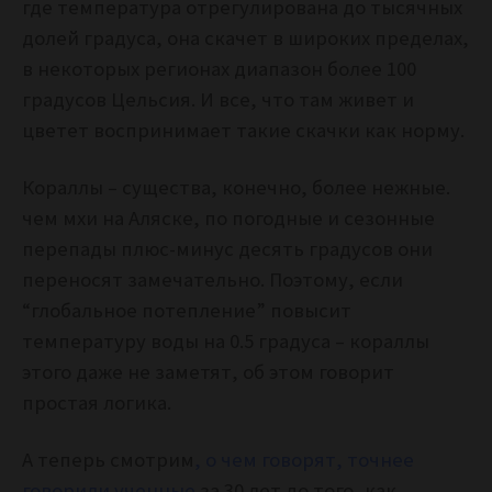
где температура отрегулирована до тысячных
долей градуса, она скачет в широких пределах,
в некоторых регионах диапазон более 100
градусов Цельсия. И все, что там живет и
цветет воспринимает такие скачки как норму.
Кораллы – существа, конечно, более нежные.
чем мхи на Аляске, по погодные и сезонные
перепады плюс-минус десять градусов они
переносят замечательно. Поэтому, если
“глобальное потепление” повысит
температуру воды на 0.5 градуса – кораллы
этого даже не заметят, об этом говорит
простая логика.
А теперь смотрим
, о чем говорят, точнее
говорили ученные
за 30 лет до того, как