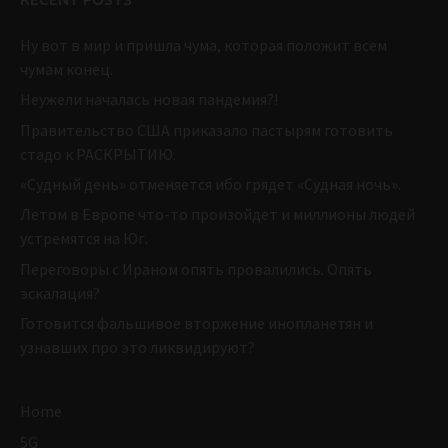
Ну вот в мир и пришла чума, которая положит всем
чумам конец.
Неужели началась новая пандемия?!
Правительство США приказало пастырям готовить
стадо к РАСКРЫТИЮ.
«Судный день» отменяется ибо грядет «Судная ночь».
Летом в Европе что-то произойдет и миллионы людей
устремятся на Юг.
Переговоры с Ираном опять провалились. Опять
эскалация?
Готовится фальшивое вторжение инопланетян и
узнавших про это ликвидируют?
Home
5G