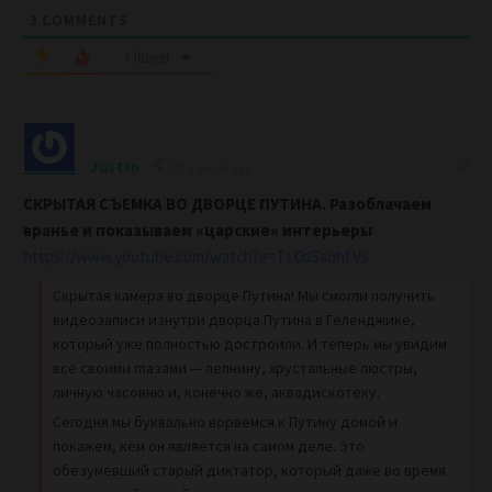
3
COMMENTS
Oldest
Justin
2 years ago
СКРЫТАЯ СЪЕМКА ВО ДВОРЦЕ ПУТИНА. Разоблачаем
вранье и показываем «царские» интерьеры
https://www.youtube.com/watch?v=TL0dSaqhfVs
Скрытая камера во дворце Путина! Мы смогли получить
видеозаписи изнутри дворца Путина в Геленджике,
который уже полностью достроили. И теперь мы увидим
всё своими глазами — лепнину, хрустальные люстры,
личную часовню и, конечно же, аквадискотеку.
Сегодня мы буквально ворвёмся к Путину домой и
покажем, кем он является на самом деле. Это
обезумевший старый диктатор, который даже во время