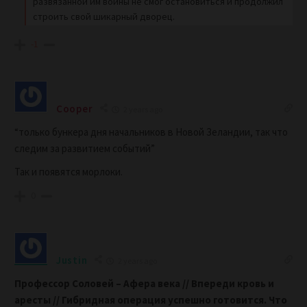
развязанной им войны не смог остановиться и продолжил
строить свой шикарный дворец.
-1
Cooper
2 years ago
“только бункера дня начальников в Новой Зеландии, так что
следим за развитием событий”
Так и появятся морлоки.
0
Justin
2 years ago
Профессор Соловей –
Афера века // Впереди кровь и
аресты // Гибридная операция успешно готовится. Что