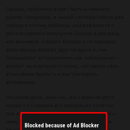
Однако, проблема может быть и немного
другая. Например, в нашей системе сейчас два
солнца и потому выбросы ультрафиолета и
рентгеновского излучения больше в два раза,
как минимум. А может больше и на порядки,
ведь звезды влияют друг на друга и, как
показывают астрономические наблюдения –
влияют не в лучшую сторону, заставляя свои
атмосферы бурлить и выстреливать
вспышками.
На самом деле, конечно, мы с вами не дети
малые и с Солнцем все предельно понятно:
оно или готовится стать микроновой, или к
нему подошла Нибиру, или там даже два в
Blocked because of Ad Blocker
одном. Вопрос в другом. Вопрос в том, что