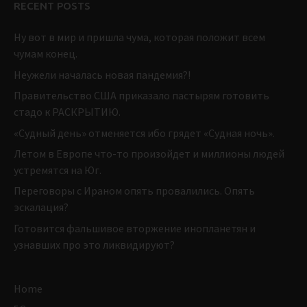
RECENT POSTS
Ну вот в мир и пришла чума, которая положит всем
чумам конец.
Неужели началась новая пандемия?!
Правительство США приказало пастырям готовить
стадо к РАСКРЫТИЮ.
«Судный день» отменяется ибо грядет «Судная ночь».
Летом в Европе что-то произойдет и миллионы людей
устремятся на Юг.
Переговоры с Ираном опять провалились. Опять
эскалация?
Готовится фальшивое вторжение инопланетян и
узнавших про это ликвидируют?
Home