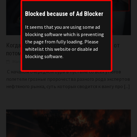
Blocked because of Ad Blocker
It seems that you are using some ad
blocking software which is preventing
the page from fully loading. Please
Когда рухнет глобальный рынок? Прогноз от
whitelist this website or disable ad
потомка Адама Смита.
blocking software.
March 18, 2026
BIGONE
35
С началом очередной бури в пустыне со всех утюгов
полетели грозные пророчества разного рода экспертов
нефтяного рынка, суть которых сводится к вангу про
[...]