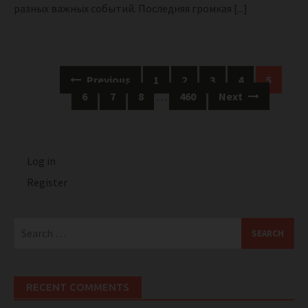
разных важных событий. Последняя громкая
[...]
Posts
Previous
1
2
3
4
5
navigation
6
7
8
…
460
Next
Log in
Register
Search
for:
RECENT COMMENTS