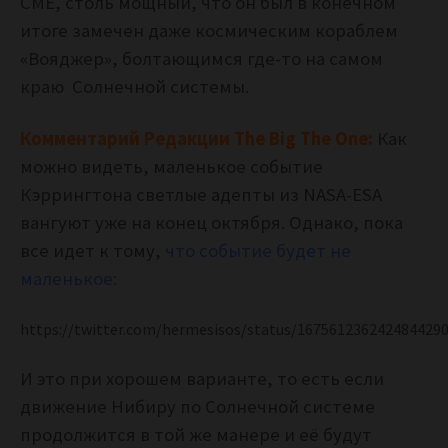
CME, столь мощный, что он был в конечном
итоге замечен даже космическим кораблем
«Вояджер», болтающимся где-то на самом
краю Солнечной системы.
Комментарий Редакции The Big The One:
Как
можно видеть, маленькое событие
Кэррингтона светлые адепты из NASA-ESA
вангуют уже на конец октября. Однако, пока
все идет к тому,
что событие будет не
маленькое:
https://twitter.com/hermesisos/status/167561236242484429
И это при хорошем варианте, то есть если
движение Нибиру по Солнечной системе
продолжится в той же манере и её будут