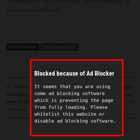
литосфере и три дня тьмы, так что следим за
развитием событий.
POSTED UNDER
КОНСПИРОЛОГИЯ
Blocked because of Ad Blocker
Post
Беспорядки во
За событиями во Франции
It seems that you are using
navigation
some ad blocking software
Франции разгораются, но
инопланетяне тоже
which is preventing the page
власти ведут себя как-то
приглядывают.
from fully loading. Please
странно.
whitelist this website or
disable ad blocking software.