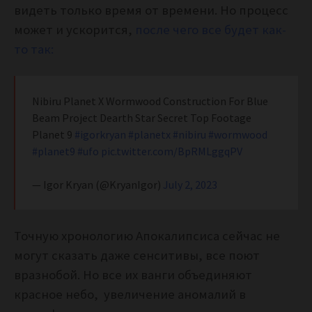
видеть только время от времени. Но процесс
может и ускорится,
после чего все будет как-
то так:
Nibiru Planet X Wormwood Construction For Blue
Beam Project Dearth Star Secret Top Footage
Planet 9
#igorkryan
#planetx
#nibiru
#wormwood
#planet9
#ufo
pic.twitter.com/BpRMLggqPV
— Igor Kryan (@KryanIgor)
July 2, 2023
Точную хронологию Апокалипсиса сейчас не
могут сказать даже сенситивы, все поют
вразнобой. Но все их ванги объединяют
красное небо, увеличение аномалий в