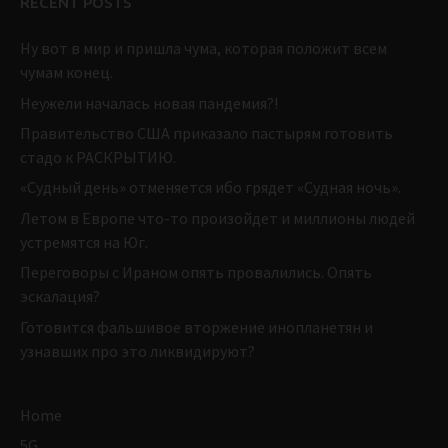
RECENT POSTS
Ну вот в мир и пришла чума, которая положит всем
чумам конец.
Неужели началась новая пандемия?!
Правительство США приказало пастырям готовить
стадо к РАСКРЫТИЮ.
«Судный день» отменяется ибо грядет «Судная ночь».
Летом в Европе что-то произойдет и миллионы людей
устремятся на Юг.
Переговоры с Ираном опять провалились. Опять
эскалация?
Готовится фальшивое вторжение инопланетян и
узнавших про это ликвидируют?
Home
5G