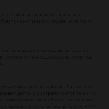
анеты всей по количеству полей, но в
будет уже не так много и Китай скатится на
зяйственных земель по годам, из которого
х колхозов за период 1961-1986 выросло где-
ак:
сельскохозяйственных земель в Китае очень
зеленым цветом. При обработке этой земли по
а может прокормить не более 50 миллионов
едневековье. Как только там доходило до 100