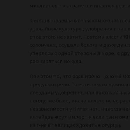
миллионов – в стране начинались резня
Сегодня правила в сельском хозяйстве
урожайные культуры, удобрения и так д
ртов этого не хватит. Поэтому власти К
солончаки, осушали болота и даже двиг
уперлись с одной стороны в море, с дру
расширяться некуда.
При этом то, что расширено – оно не м
предусмотрено. То есть землю нужно и
поездами удобрения, или пахать 24 час
погоды не было, иначе ничего не выра
независимости у Китая нет, никогда не
китайцев жрут импорт и если сами они
из г-на в теплицах ядовитые огурцы.