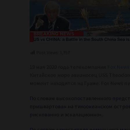
Post Views:
3,757
19 мая 2020 года телекомпания
Fox News
Китайское море авианосец USS Theodore
момент находится на Гуаме. Fox News 
По словам высокопоставленного предст
пришвартован на тихоокеанском остров
рискованно и эскалационно».
По словам заместителя помощника мини