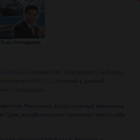
 сообщила
о планах ВМС США вернуть в Южно-
 Roosevelt (CVN-71), который в данный
пишет следующее:
авителя Пентагона, когда атомный авианосец
е Гуам, китайские силы «начинают вести себя
стра обороны США Рида Б. Вернера, с