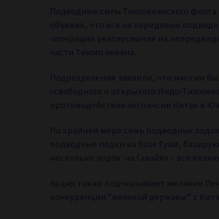
Подводные силы Тихоокеанского флота
объявив, что все их передовые подво
«операции реагирования на непредвиде
части Тихого океана.
Подразделения заявили, что миссии б
«свободного и открытого Индо-Тихооке
противодействие экспансии Китая в Ю
По крайней мере семь подводных лодок 
подводные лодки на базе Гуам, базирующ
несколько лодок на Гавайях – все являю
Акция также подчеркивает желание Пе
конкуренции “великой державы” с Кита