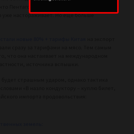
 что Пентагон уведомил о ситуации мир
 уже настораживает. Но еще больше
и
стали новые 80% + тарифы Китая
на экспорт
али сразу за тарифами на мясо. Тем самым
то, что она настаивает на международном
частности, источника вспышки.
, будет страшным ударом, однако тактика
 словами «В назло кондуктору – куплю билет,
айского импорта продовольствия:
ственных земель: