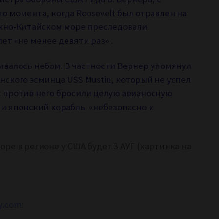
о момента, когда Roosevelt был отравлен на
жно-Китайском море преследовали
т «не менее девяти раз» .
валось небом. В частности Вернер упомянул
нского эсминца USS Mustin, который не успел
 против него бросили целую авианосную
ли японский корабль «небезопасно и
оре в регионе у США будет 3 АУГ (картинка на
ry.com
: