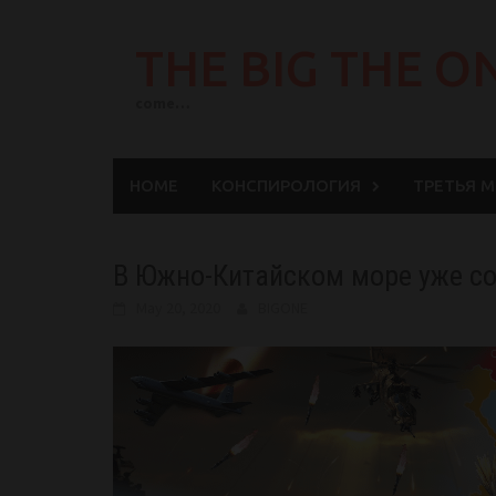
Skip
to
THE BIG THE O
content
come…
HOME
КОНСПИРОЛОГИЯ
ТРЕТЬЯ 
В Южно-Китайском море уже со
May 20, 2020
BIGONE