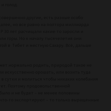
 и голод.
 совершенно другие, есть разные особо
алее, но все равно на полтора миллиарда
НР 30 лет расчищали какие-то заросли и
али горы. Но к началу тысячелетия они
гой в Тибет и местную Сахару. Всё, дальше
ожет нормально родить, природой такое не
ли искусственно орошать, или возить туда
а в сутки и молиться чтобы никаких колебания
стет. Поэтому продовольственной
 было и не будет – не менее половины
 что-то экспортируют – то только выращенные