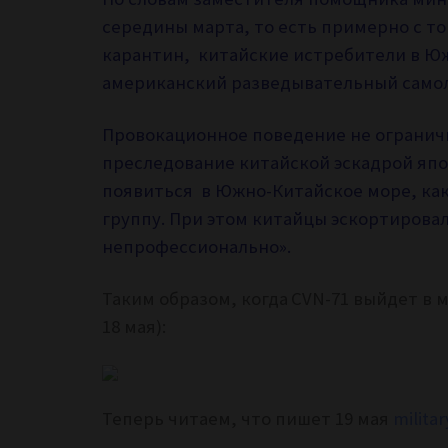
середины марта, то есть примерно с тог
карантин,
китайские истребители в Ю
американский разведывательный самоле
Провокационное поведение не ограничи
преследование китайской эскадрой
япо
появиться в Южно-Китайское море, как
группу. При этом китайцы эскортирова
непрофессионально».
Таким образом, когда
CVN-71 выйдет в м
18 мая):
Теперь читаем, что пишет 19 мая
milita