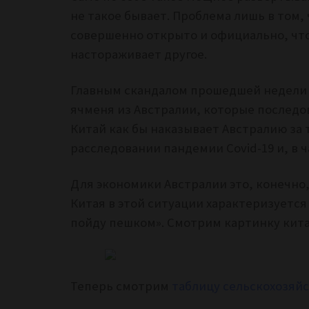
не такое бывает. Проблема лишь в том,
совершенно открыто и официально, что
настораживает другое.
Главным скандалом прошедшей недел
ячменя из Австралии, которые последов
Китай как бы наказывает Австралию
за 
расследовании пандемии Covid-19 и, в 
Для экономики Австралии это, конечно
Китая в этой ситуации характеризуется
пойду пешком». Смотрим картинку кит
Теперь смотрим
таблицу сельскохозяй