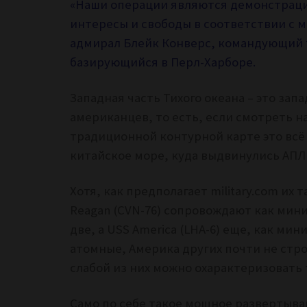
«Наши операции являются демонстраци
интересы и свободы в соответствии с 
адмирал Блейк Конверс, командующий
базирующийся в Перл-Харборе.
Западная часть Тихого океана – это запа
американцев, то есть, если смотреть н
традиционной контурной карте это всё 
китайское море, куда выдвинулись АПЛ 
Хотя, как предполагает military.com их 
Reagan (CVN-76) сопровождают как мини
две, а USS America (LHA-6) еще, как мини
атомные, Америка других почти не стро
слабой из них можно охарактеризовать 
Само по себе такое мощное развертыва