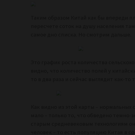
Таким образом Китай как бы впереди пл
пересчете соток на душу населения там 
самое дно списка. Но смотрим дальше.
Это график роста количества сельскохо
видно, что количество полей у китайски
то в два раза и сейчас выглядит как-то т
Как видно из этой карты – нормальных 
мало – только то, что обведено темно-
старым средневековым технологиям он
человек – то есть популяцию Китая в ср