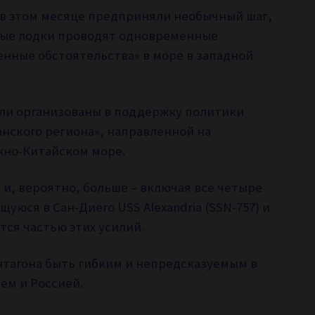
 в этом месяце предприняли необычный шаг,
дные лодки проводят одновременные
нные обстоятельства» в море в западной
ыли организованы в поддержку политики
анского региона», направленной на
жно-Китайском море.
и, вероятно, больше – включая все четыре
уюся в Сан-Диего USS Alexandria (SSN-757) и
тся частью этих усилий.
нтагона быть гибким и непредсказуемым в
ем и Россией.