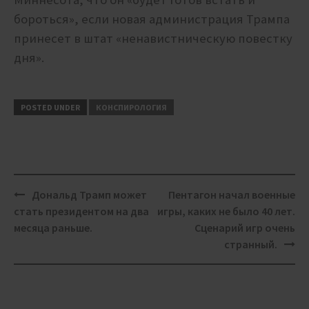
бороться», если новая администрация Трампа
принесет в штат «ненавистническую повестку
дня».
POSTED UNDER
КОНСПИРОЛОГИЯ
Post
Дональд Трамп может
Пентагон начал военные
navigation
стать президентом на два
игры, каких не было 40 лет.
месяца раньше.
Сценарий игр очень
странный.