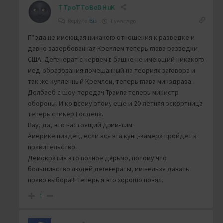
TTpoTToBeDHuK
Reply to
Bis
1 year ago
П*зда не имеющая никакого отношения к разведке и
давно завербованная Кремлем теперь глава разведки
США. Дегенерат с червем в башке не имеющий никакого
мед-образования помешанный на теориях заговора и
так-же купленный Кремлем, теперь глава минздрава.
Долбаеб с шоу-передач Трампа теперь министр
обороны. И ко всему этому еще и 20-летняя эскортница
теперь спикер Госдепа.
Вау, да, это настоящий дрим-тим.
Америке пиздец, если вся эта кунц-камера пройдет в
правительство.
Демократия это полное дерьмо, потому что
большинство людей дегенераты, им нельзя давать
право выбора!!! Теперь я это хорошо понял.
1