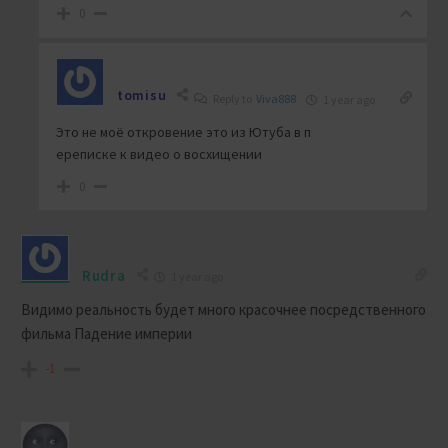
0
tomisu
Reply to
Viva888
1 year ago
Это не моё откровение это из Ютуба в п
ереписке к видео о восхищении
0
Rudra
1 year ago
Видимо реальность будет много красочнее посредственного
фильма Падение империи
-1