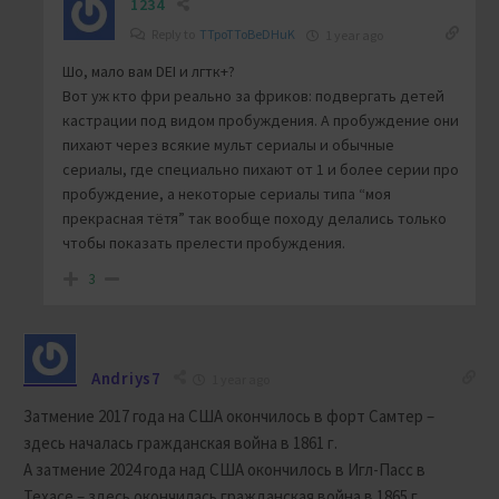
1234
Reply to
TTpoTToBeDHuK
1 year ago
Шо, мало вам DEI и лгтк+?
Вот уж кто фри реально за фриков: подвергать детей
кастрации под видом пробуждения. А пробуждение они
пихают через всякие мульт сериалы и обычные
сериалы, где специально пихают от 1 и более серии про
пробуждение, а некоторые сериалы типа “моя
прекрасная тётя” так вообще походу делались только
чтобы показать прелести пробуждения.
3
Andriys7
1 year ago
Затмение 2017 года на США окончилось в форт Самтер –
здесь началась гражданская война в 1861 г.
А затмение 2024 года над США окончилось в Игл-Пасс в
Техасе – здесь окончилась гражданская война в 1865 г.