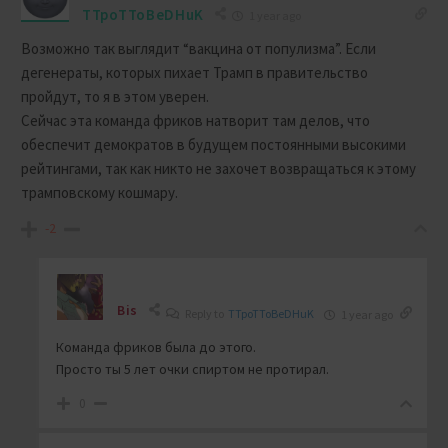
TTpoTToBeDHuK
1 year ago
Возможно так выглядит “вакцина от популизма”. Если
дегенераты, которых пихает Трамп в правительство
пройдут, то я в этом уверен.
Сейчас эта команда фриков натворит там делов, что
обеспечит демократов в будущем постоянными высокими
рейтингами, так как никто не захочет возвращаться к этому
трамповскому кошмару.
-2
Bis
Reply to
TTpoTToBeDHuK
1 year ago
Команда фриков была до этого.
Просто ты 5 лет очки спиртом не протирал.
0