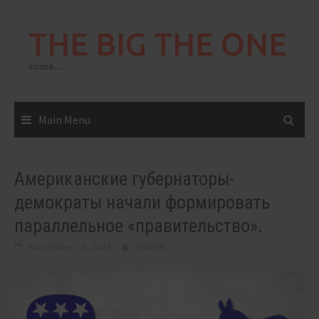
Skip
to
THE BIG THE ONE
content
come…
Main Menu
Американские губернаторы-
демократы начали формировать
параллельное «правительство».
November 15, 2024
BIGONE