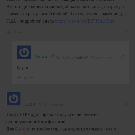
В итоге две линии затмений, образующих крест, напрямую
связаны с гражданской войной. Это серьезное знамение для
США – подробней здесь
https://youtu.be/B5T15q1CEqc
0
Rudra
Reply to
Andriys7
1 year ago
Круто
-1
1234
1 year ago
Так у ЛГТК+ одно право – получить лечение их
репродуктивной дисфункции.
Для Б этого не требуется, люди просто отрываются по