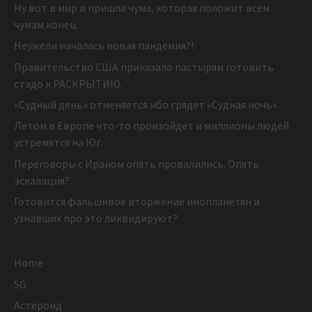
Ну вот в мир и пришла чума, которая положит всем
чумам конец.
Неужели началась новая пандемия?!
Правительство США приказало пастырям готовить
стадо к РАСКРЫТИЮ.
«Судный день» отменяется ибо грядет «Судная ночь».
Летом в Европе что-то произойдет и миллионы людей
устремятся на Юг.
Переговоры с Ираном опять провалились. Опять
эскалация?
Готовится фальшивое вторжение инопланетян и
узнавших про это ликвидируют?
Home
5G
Астероид