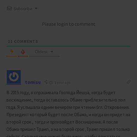
Subscribe
Please login to comment
11
COMMENTS
Oldest
tomisu
1 year ago
В 2015 году, я спрашивала Господа Йешуа, когда будет
восхищение, тогда оставалось Обаме приблезительно пол
года. Я услышала одним вечером при чтении 6гл. Откровения.
Презедент который будет после Обама, и когда он придет на
второй срок , тогда и произойдет Восхищение. А после
Обама пришел Трамп, а на второй срок ,Трамп пришел только
сейчас. Сколько мне нужно было веры, чтобы дождаться.