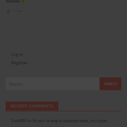
полной
0
Log in
Register
Search
for:
RECENT COMMENTS
Viva888
on
Ну вот в мир и пришла чума, которая