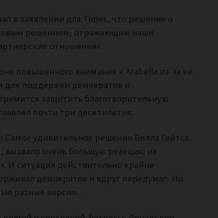
ал в заявлении для Times, что решение о
деловым решением, отражающим наши
артнёрские отношения».
не повышенного внимания к Arabella из-за её
я для поддержки демократов и
стремится защитить благотворительную
главлял почти три десятилетия.
:
Самое удивительное решение Билла Гейтса,
, вызвало очень большую реакцию на
. И ситуация действительно крайне
держивал демократов и вдруг передумал. Но
мые разные версии.
е долгой и серьезной беседы с Дональдом