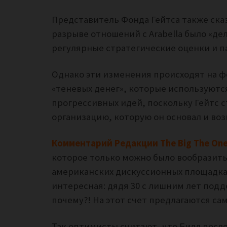
Представитель Фонда Гейтса также сказ
разрыве отношений с Arabella было «
регулярные стратегические оценки и п
Однако эти изменения происходят на фо
«теневых денег», которые используютс
прогрессивных идей, поскольку Гейтс 
организацию, которую он основал и воз
Комментарий Редакции The Big The One
которое только можно было вообразить
американских дискуссионных площадках
интересная: дядя 30 с лишним лет под
почему?! На этот счет предлагаются са
Так оптимисты считают, что Билл посл