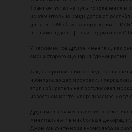
Трампом встал на путь исправления и 
исключительно кандидатов от республи
даже, что Windows теперь возьмет MAG
продаже чудо-софта на территории СШ
У пессимистов другое мнение и, как он
смена старого сценария “демократии” н
Так, на протяжении последнего столет
избирателю две морковки, покрашенные 
этот избиратель не проголосовал морко
известном месте, удерживаемая могуч
Другими словами различия в политике
минимальны и в них больше декорации,
Джон как фигачил за кусок хлеба за скол