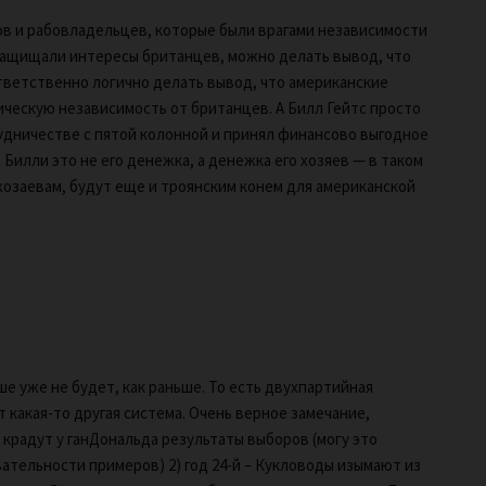
в и рабовладельцев, которые были врагами независимости
защищали интересы британцев, можно делать вывод, что
тветственно логично делать вывод, что американские
ескую независимость от британцев. А Билл Гейтс просто
дничестве с пятой колонной и принял финансово выгодное
Билли это не его денежка, а денежка его хозяев — в таком
хозаевам, будут еще и троянским конем для американской
е уже не будет, как раньше. То есть двухпартийная
 какая-то другая система. Очень верное замечание,
 крадут у ганДональда результаты выборов (могу это
тельности примеров) 2) год 24-й – Кукловоды изымают из