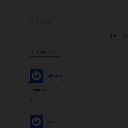
Subscribe
Please 
3
COMMENTS
Wezen
11 months ago
Забавно.
0
uno
11 months ago