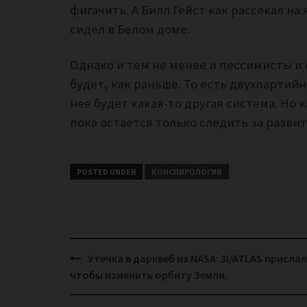
фигачить. А Билл Гейст как рассекал на 
сидел в Белом доме.
Однако и тем не менее и пессимисты и 
будет, как раньше. То есть двухпартийн
неё будет какая-то другая система. Но 
пока остается только следить за разви
POSTED UNDER
КОНСПИРОЛОГИЯ
Post
Утечка в дарквеб из NASA: 3I/ATLAS прислал
navigation
чтобы изменить орбиту Земли.