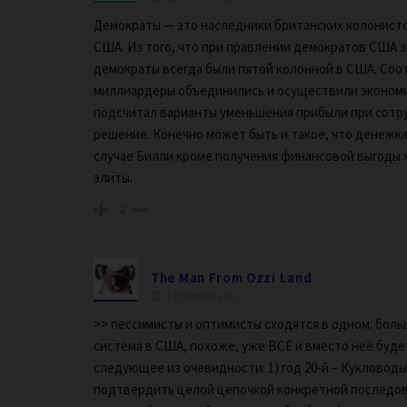
Демократы — это наследники британских колонисто
США. Из того, что при правлении демократов США 
демократы всегда были пятой колонной в США. Соо
миллиардеры объединились и осуществили экономич
подсчитал варианты уменьшения прибыли при сотру
решение. Конечно может быть и такое, что денежка 
случае Билли кроме получения финансовой выгоды 
элиты.
-2
The Man From Ozzi Land
11 months ago
>> пессимисты и оптимисты сходятся в одном: больш
система в США, похоже, уже ВСЁ и вместо неё будет
следующее из очевидности: 1) год 20-й – Кукловоды
подтвердить целой цепочкой конкретной последова