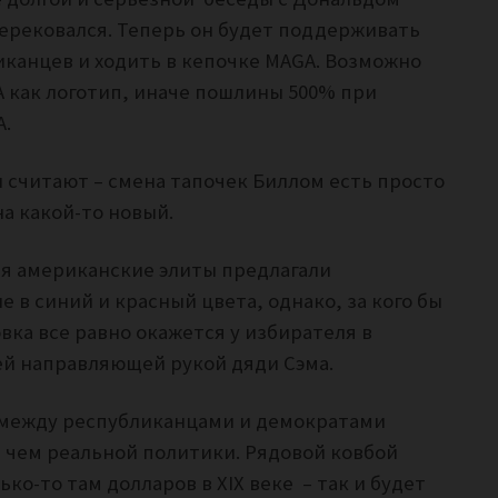
перековался. Теперь он будет поддерживать
канцев и ходить в кепочке MAGA. Возможно
A как логотип, иначе пошлины 500% при
А.
и считают – смена тапочек Биллом есть просто
а какой-то новый.
ия американские элиты предлагали
в синий и красный цвета, однако, за кого бы
вка все равно окажется у избирателя в
ей направляющей рукой дяди Сэма.
 между республиканцами и демократами
 чем реальной политики. Рядовой ковбой
ько-то там долларов в XIX веке – так и будет