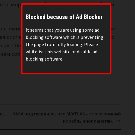
яхте моря – так и будет рассекать, кто бы ни
Blocked because of Ad Blocker
оптимисты сходятся в одном: больше уже не
It seems that you are using some ad
ая система в США, похоже, уже ВСЁ и вместо
blocking software which is preventing
the page from fully loading. Please
какая? Поживем, как говорится, и увидим, а
whitelist this website or disable ad
тием событий.
blocking software.
и,
NASA подтвердило, что 3I/ATLAS – это огромный
корабль инопланетян.