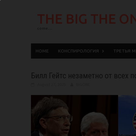
Skip
to
THE BIG THE O
content
come…
HOME
КОНСПИРОЛОГИЯ
ТРЕТЬЯ 
Билл Гейтс незаметно от всех 
August 27, 2025
BIGONE