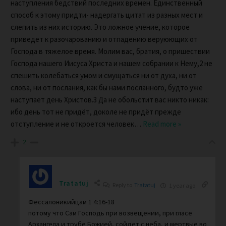
наступления бедствий последних времен. Единственный
способ к этому придти- надергать цитат из разных мест и
слепить из них историю. Это ложное учение, которое
приведет к разочарованию и отпадению веруюющих от
Господа в тяжелое время. Молим вас, братия, о пришествии
Господа нашего Иисуса Христа и нашем собрании к Нему,2 не
спешить колебаться умом и смущаться ни от духа, ни от
слова, ни от послания, как бы нами посланного, будто уже
наступает день Христов.3 Да не обольстит вас никто никак:
ибо день тот не придёт, доколе не придёт прежде
отступление и не откроется человек
…
Read more »
2
Tratatuj
Reply to
Tratatuj
1 year ago
Фессалоникийцам 1 4:16-18
потому что Сам Господь при возвещении, при гласе
Архангела и трубе Божией, сойдет с неба, и мертвые во