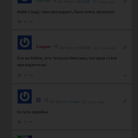
Justin
Reply to
BIGONE
1 year ago
Майя Санду таки президент, Пыпа опять проиграл.
0
Cooper
Reply to
BIGONE
1 year ago
Ето не Хейли, ето тетка из Мексики, которая стала
президенткою.
0
Reply to
Cooper
1 year ago
Кстати еврейка
0