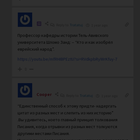
Reply to
Tratatuj
1 year ago
Профессор кафедры истории Тель-Авивского
университета Шломо Занд: – “Кто и как изобрёл
еврейский народ”.
https://youtu.be/mfRHIBPEztU?si=RVdkpbRyWrKfuy-7
0
Cooper
Reply to
Tratatuj
1 year ago
“Единственный способ к этому придти- надергать
цитат из разных мест и слепить из них историю”
.Вы удивитесь, ноето главный принцип толкования
Писания, когда отрывки из разных мест толкуются
другими местами Писания.