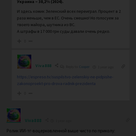
Украина –
38,2% (2024).
И здесь комик Зеленский всех переиграл. Процент в 2
раза меньше, чем в ЕС. Очень смешно! Но голосуем за
твоего майора, шутника из ВС.
А штрафы в 17 000 грн суды давали очень редко.
0
Viva888
Reply to
Cooper
1 year ago
https://espreso.tv/suspilstvo-zelenskiy-ne-pidpishe-
zakonoproekt-pro-drova-radnik-prezidenta
0
Viva888
1 year ago
Ролик ИИ-тг-воцерковленной выше чисто по приколу: