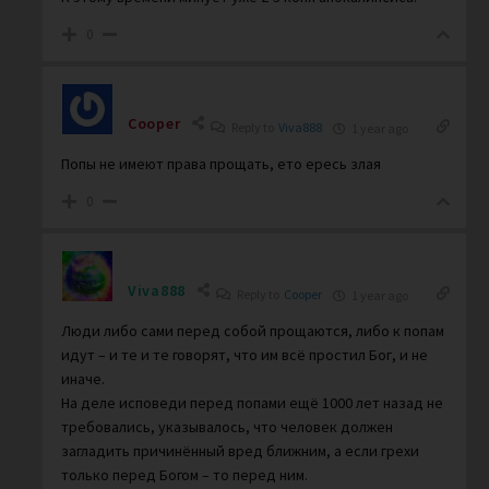
0
Cooper
Reply to
Viva888
1 year ago
Попы не имеют права прощать, ето ересь злая
0
Viva888
Reply to
Cooper
1 year ago
Люди либо сами перед собой прощаются, либо к попам
идут – и те и те говорят, что им всё простил Бог, и не
иначе.
На деле исповеди перед попами ещё 1000 лет назад не
требовались, указывалось, что человек должен
загладить причинённый вред ближним, а если грехи
только перед Богом – то перед ним.