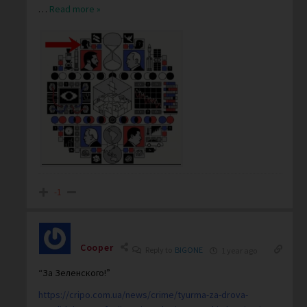
…
Read more »
-1
Cooper
Reply to
BIGONE
1 year ago
“За Зеленского!”
https://cripo.com.ua/news/crime/tyurma-za-drova-