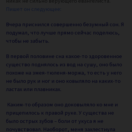
никак не сильно верующего евангелиста.
Пишет он следующее:
Вчера приснился совершенно безумный сон. Я
подумал, что лучше прямо сейчас поделюсь,
чтобы не забыть.
В первой половине сна какое-то здоровенное
существо поднялось из вод на сушу, оно было
похоже на змея-тюленя-моржа, то есть у него
не было рук и ног и оно ковыляло на каких-то
ластах или плавниках.
Каким-то образом оно доковыляло ко мне и
прицепилось к правой руке. У существа не
было острых зубов – боли от укуса я не
почувствовал. Наоборот, меня захлестнула