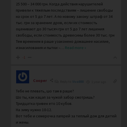
25 500 – 34 000 грн. Когда действия нарушителей
привели к тяжёлым последствиям – лишение свободы
на срок от 5 до 7 лет. А по новому закону: штраф от 34
тыс. грн за хранение дров, если их стоимость
оценивают до 30 тысяч грн от 5 до 7 лет лишения
свободы, если стоимость древесины более 30 тыс. грн
Тем временем в раше узаконено домашнее насилие,
изнасилования и пытки –
…
Read more »
-1
Cooper
Reply to
Viva888
1 year ago
Тебе не плевать, шо там в раше?
Шо ты, как кацап за чужой забор смотришь?
Тридцатка гривен ето 10 кубов.
На зиму нужно 10-12.
Вот тебе и семерочка лагерей за теплый дом для детей
и жены.