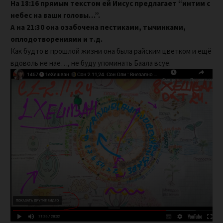
На 18:16 прямым текстом ей Иисус предлагает “интим с
небес на ваши головы…”.
А на 21:30 она озабочена пестиками, тычинками,
оплодотворениями и т.д.
Как будто в прошлой жизни она была райским цветком и ещё
вдоволь не нае…, не буду упоминать Баала всуе.