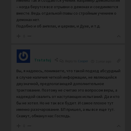
Именно так и создаются учения: например демонология
– когда берутся все отрывки о демонах и соединяются
вместе. Ведь отдельной главы со стройным учением о
демонах нет.
Подобно и об ангелах, и церкви, и Духе, и т.д.
0
Tratatuj
Reply to
Cooper
1 year ago
Вы, я надеюсь, понимаете, что такой подход абсурдный
в случае наличия четкой информации, не являющейся
двузначной, предполагающей дополнительное
трактование. Поэтому не считаю это вопросом веры, а
надеждой свалить от наступающих испытаний. Да и кто
бы не хотел. Но не так все будет. И самое плохое тут
именно разочарование. БП пришел, а мы все еще тут.
Скажут, обманул нас Господь.
0