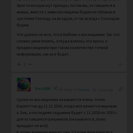
Христе воскреснут прежде; потом мы, оставшиеся в
живых, вместе с ними восхищены будем на облаках в
сретение Господу на воздухе, и так всегда с Господом
будем.
Это далеко не все, что в Библии о восхищении. Так что
сложно умом понять, откуда взялась эта ересь о
предвосхищении при таком колличестве точной
информации, как все будет.
1
Viva888
Reply to
Tratatuj
1 year ago
Сроки по восхищению называются очень точно
Барнеттом
до
11.11.2026, когда мол начнётся мировая
х..$ня, а последняя седьмина будет с 11.2026 по 2033 г.
для оставшихся грешников (оказывается, попы
прощают не всё).
К этому времени минует уже 2-3 коня апокалипсиса.