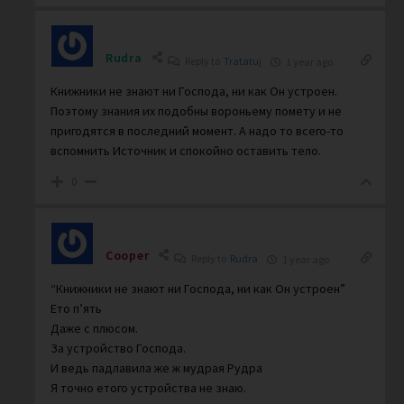
Rudra
Reply to
Tratatuj
1 year ago
Книжники не знают ни Господа, ни как Он устроен.
Поэтому знания их подобны вороньему помету и не
пригодятся в последний момент. А надо то всего-то
вспомнить Источник и спокойно оставить тело.
0
Cooper
Reply to
Rudra
1 year ago
“Книжники не знают ни Господа, ни как Он устроен”
Ето п’ять
Даже с плюсом.
За устройство Господа.
И ведь падлавила же ж мудрая Рудра
Я точно етого устройства не знаю.