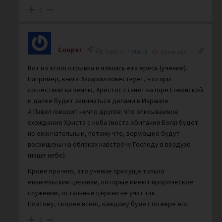
0
Cooper
Reply to
Tratatuj
1 year ago
Вот из этого отрывка и взялась ета ересь (учение).
Например, книга Захарии повествует, что при
сошествии на землю, Христос станет на горе Елеонской
и далее будет заниматься делами в Израиле.
А Павел говорит нечто другое: что описываемое
схождение Христа с неба (места обитания Бога) будет
не окончательным, потому что, верующие будут
восхищены на облаках навстречу Господу в воздухе
(наше небо).
Кроме прочего, это учение присуще только
евангельским церквам, которые имеют пророческое
служение, остальные церкви не учат так
Поэтому, скорее всего, каждому будет по вере его
0