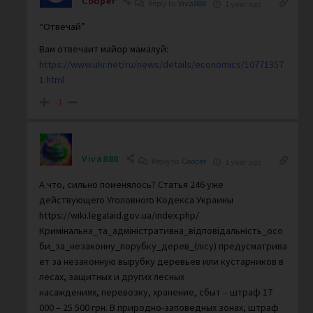
Cooper
Reply to
Viva888
1 year ago
“Отвечай”
Вам отвечаит майор мамалуй:
https://www.ukr.net/ru/news/details/economics/10771357
1.html
-1
Viva888
Reply to
Cooper
1 year ago
А что, сильно поменялось? Статья 246 уже
действующего Уголовного Кодекса Украины
https://wiki.legalaid.gov.ua/index.php/
Кримінальна_та_адміністративна_відповідальність_осо
би_за_незаконну_порубку_дерев_(лісу) предусматрива
ет за незаконную вырубку деревьев или кустарников в
лесах, защитных и других лесных
насаждениях, перевозку, хранение, сбыт – штраф 17
000 – 25 500 грн. В природно-заповедных зонах, штраф