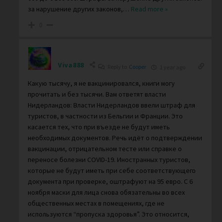
за нарушение других законов,
…
Read more »
0
Viva888
Reply to
Cooper
1 year ago
Какую тысячу, я не вакцинировался, книги могу
прочитать и без тысячи. Вам ответят власти
Нидерландов: Власти Нидерландов ввели штраф для
туристов, в частности из Бельгии и Франции. Это
касается тех, что при въезде не будут иметь
необходимых документов. Речь идёт о подтверждении
вакцинации, отрицательном тесте или справке о
переносе болезни COVID-19. Иностранных туристов,
которые не будут иметь при себе соответствующего
документа при проверке, оштрафуют на 95 евро. С 6
ноября маски для лица снова обязательны во всех
общественных местах в помещениях, где не
используются “пропуска здоровья”. Это относится,