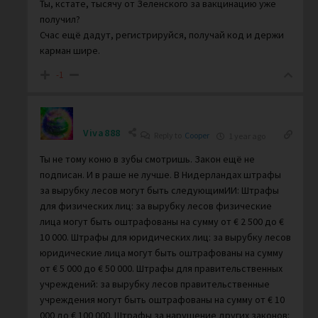
Ты, кстате, тысячу от Зеленского за вакцинацию уже
получил?
Счас ещё дадут, регистрируйся, получай код и держи
карман шире.
-1
Viva888
Reply to
Cooper
1 year ago
Ты не тому коню в зубы смотришь. Закон ещё не
подписан. И в раше не лучше. В Нидерландах штрафы
за вырубку лесов могут быть следующимИИ: Штрафы
для физических лиц: за вырубку лесов физические
лица могут быть оштрафованы на сумму от € 2 500 до €
10 000. Штрафы для юридических лиц: за вырубку лесов
юридические лица могут быть оштрафованы на сумму
от € 5 000 до € 50 000. Штрафы для правительственных
учреждений: за вырубку лесов правительственные
учреждения могут быть оштрафованы на сумму от € 10
000 до € 100 000. Штрафы за нарушение других законов: