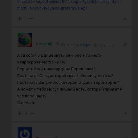
vnaslidok-neprofesijnosti-nardepiv-tysyachi-ukrayintsiv-
mozhut-opynytysya-za-gratamy/amp/
0
Viva888
Reply to
Cooper
1 year ago
А за кого тогда? Вернуть вечнолегитимного
непросроченного Яныка?
Вернуть бога-миллиардера Порошенка?
Поставить Юлю, которая спасёт Украину от газа?
Поставить Залужного, который отдаст территории?
А может у тебя Иисус лишний есть, который придёт и
всё порешает?
Отвечай.
-1