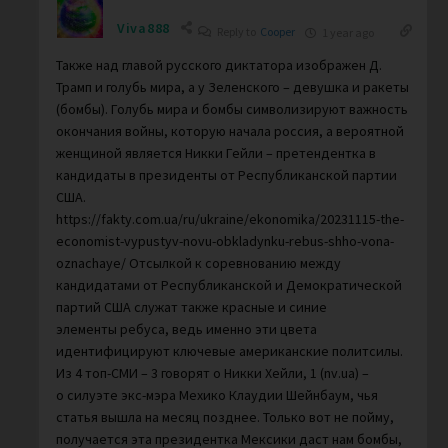
Viva888
Reply to
Cooper
1 year ago
Также над главой русского диктатора изображен Д.
Трамп и голубь мира, а у Зеленского – девушка и ракеты
(бомбы). Голубь мира и бомбы символизируют важность
окончания войны, которую начала россия, а вероятной
женщиной является Никки Гейли – претендентка в
кандидаты в президенты от Республиканской партии
США.
https://fakty.com.ua/ru/ukraine/ekonomika/20231115-the-
economist-vypustyv-novu-obkladynku-rebus-shho-vona-
oznachaye/ Отсылкой к соревнованию между
кандидатами от Республиканской и Демократической
партий США служат также красные и синие
элементы ребуса, ведь именно эти цвета
идентифицируют ключевые американские политсилы.
Из 4 топ-СМИ – 3 говорят о Никки Хейли, 1 (nv.ua) –
о силуэте экс-мэра Мехико Клаудии Шейнбаум, чья
статья вышла на месяц позднее. Только вот не пойму,
получается эта президентка Мексики даст нам бомбы,