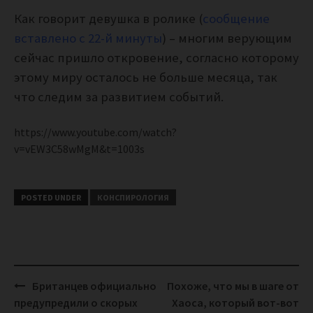
Как говорит девушка в ролике (
сообщение
вставлено с 22-й минуты
) – многим верующим
сейчас пришло откровение, согласно которому
этому миру осталось не больше месяца, так
что следим за развитием событий.
https://www.youtube.com/watch?
v=vEW3C58wMgM&t=1003s
POSTED UNDER
КОНСПИРОЛОГИЯ
Post
Британцев официально
Похоже, что мы в шаге от
navigation
предупредили о скорых
Хаоса, который вот-вот