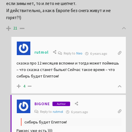
если зимы нет, то и лето не шепчет.
И действительно, а как в Европе без снега живут и не
горят?!)
21
rutmol
Reply to
Neo
6 years ago
сказка про 12 месяцев вспомни и тогда может поймешь
– что сказка станет былью! Сейчас такое время – что
сибирь будет Египтом!
4
BIGONE
Author
Reply to
rutmol
6 years ago
сибирь будет Египтом!
Рамзес уже есть ))))