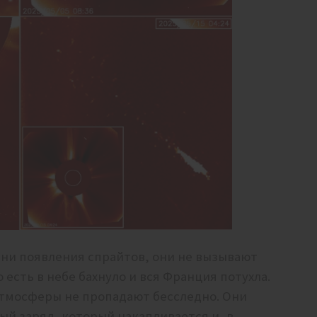
ени появления спрайтов, они не вызывают
есть в небе бахнуло и вся Франция потухла.
 атмосферы не пропадают бесследно. Они
й заряд, который накапливается и, в