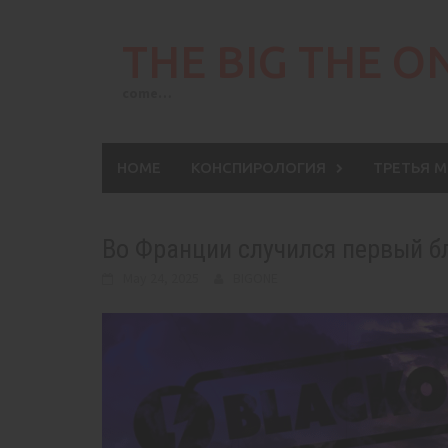
Skip
to
THE BIG THE O
content
come…
HOME
КОНСПИРОЛОГИЯ
ТРЕТЬЯ 
Во Франции случился первый б
May 24, 2025
BIGONE