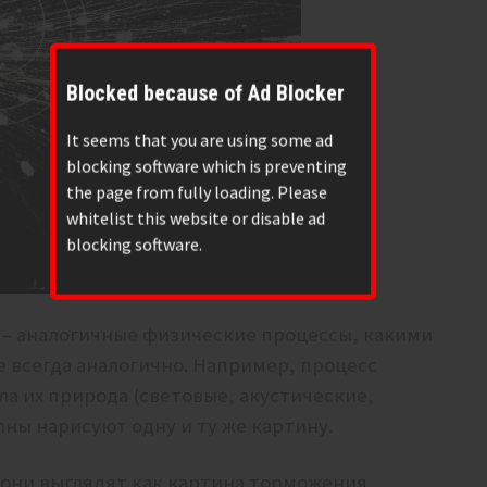
Blocked because of Ad Blocker
It seems that you are using some ad
blocking software which is preventing
the page from fully loading. Please
whitelist this website or disable ad
blocking software.
а – аналогичные физические процессы, какими
е всегда аналогично. Например, процесс
ла их природа (световые, акустические,
лны нарисуют одну и ту же картину.
и они выглядят как картина торможения