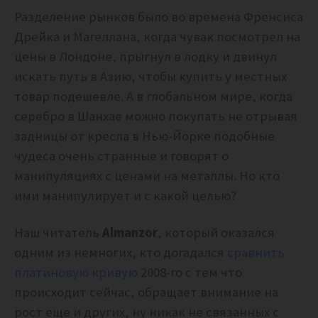
Разделение рынков было во времена Френсиса
Дрейка и Магеллана, когда чувак посмотрел на
цены в Лондоне, прыгнул в лодку и двинул
искать путь в Азию, чтобы купить у местных
товар подешевле. А в глобальном мире, когда
серебро в Шанхае можно покупать не отрывая
задницы от кресла в Нью-Йорке подобные
чудеса очень странные и говорят о
манипуляциях с ценами на металлы. Но кто
ими манипулирует и с какой целью?
Наш читатель
Almanzor
, который оказался
одним из немногих, кто догадался
сравнить
платиновую кривую
2008-го с тем что
происходит сейчас, обращает внимание на
рост еще и других, ну никак не связанных с