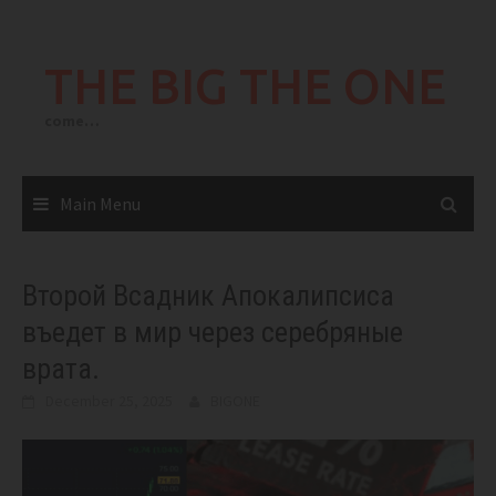
Skip
to
THE BIG THE ONE
content
come…
Main Menu
Второй Всадник Апокалипсиса
въедет в мир через серебряные
врата.
December 25, 2025
BIGONE