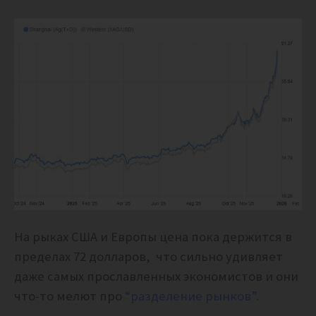
На рыках США и Европы цена пока держится в
пределах 72 долларов, что сильно удивляет
даже самых прославленных экономистов и они
что-то мелют про
“разделение рынков”.