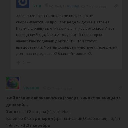
brig
Reply to
Viva888
7 months ago
Заселение Европіь дикарями нисколько не
сворачивается. На прошлой недели дочке з зятем в
Париже французіь отказали в статусе беженцев. А вот
гражданам Чада, Мали и тому подобніх, которіье
аналогично подавали документіь, тем статус
предоставили. Мол міь французіь чувствуем перед ними
долг, как перед нашей біьвшей колонией.
0
Viva888
7 months ago
3-ий всадник апокалипсиса (голод), хиникс пшеницы за
динарий…
Хиникс
– 1.08 л зерна (~1 кг хлеба).
Вставлю 8 коп:
динарий
(при написании Откровения) – 3,41 г
* 93,5% =
3.2 г серебра