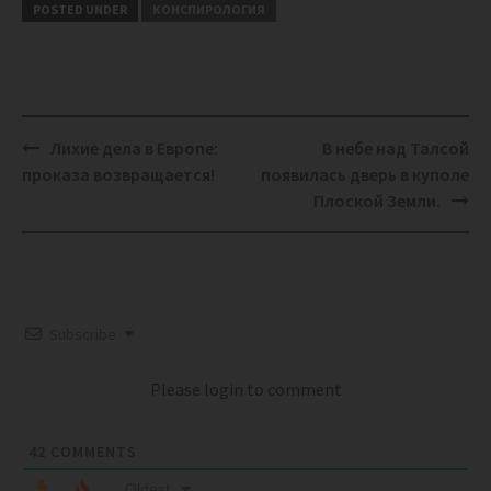
POSTED UNDER
КОНСПИРОЛОГИЯ
Post
Лихие дела в Европе:
В небе над Талсой
navigation
проказа возвращается!
появилась дверь в куполе
Плоской Земли.
Subscribe
Please login to comment
42
COMMENTS
Oldest