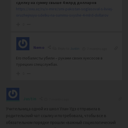
сделку на сумму свыше 4 млрд долларов
https://oxu.az/ru/v-mire/smi-pakistan-soglasoval-s-liviej-
oruzhejnuyu-sdelku-na-summu-svyshe-4-mlrd-dollarov
0
Nemo
Reply to
Justin
7 months ago
Его глобалисты убили – руками своих хуесосов в
турецких спецслужбах.
0
Justin
7 months ago
Учительница одной из школ Улан-Удэ отправила в
родительский чат ссылку и потребовала, чтобы все в
обязательном порядке прошли «важный социологический