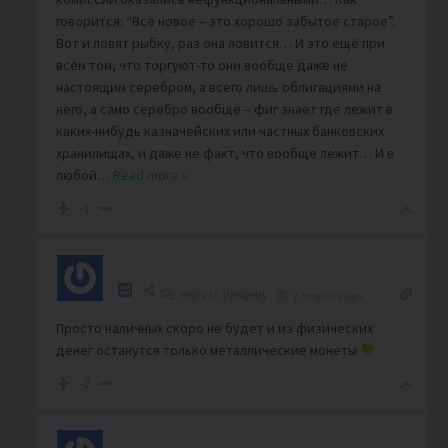
говорится: “Всё новое – это хорошо забытое старое”.
Вот и ловят рыбку, раз она ловится… И это ещё при
всём том, что торгуют-то они вообще даже не
настоящим серебром, а всего лишь облигациями на
него, а само серебро вообще – фиг знает где лежит в
каких-нибудь казначейских или частных банковских
хранилищах, и даже не факт, что вообще лежит… И в
любой
…
Read more »
-1
Reply to
Vangelis
7 months ago
Просто наличных скоро не будет и из физических
денег останутся только металлические монеты
-2