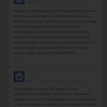
uno
Reply to
uno
7 months ago
Таракан к себе закадрил кучу КГБ-эшников со связями в
постсовке и через них десятилетиями сливал свои
фейки всем вокруг; стравливая, проталкивая в разные
«конторы» ложные справки про угрозу НАТО,
бандеровцев и т. д. За «защиту» рубежей получал
подачки. А сейчас, когда Ху и Ло об0срался, нужен
новый кандидат, а кандидат в «союзном государстве» –
Таракан. Нужен только новый Повор для похода на
Моцкву. Ждемс «Повара SECOND EDITION».
2
uno
Reply to
uno
7 months ago
Были времена, когда за выборами следили
наблюдатели ОБСЕ (даже такое было!!!). Таракан их
одаривал часами. Эту информацию удалось проверить
— просто спросил у кое кого, кто в составе ОБСЕ имел