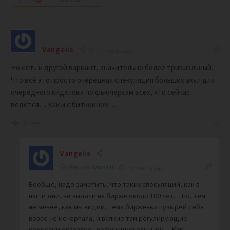
Vangelis
7 months ago
Но есть и другой вариант, значительно более тривиальный.
Что всё это просто очередная спекуляция больших акул для
очередного кидалова по фьючерсам всех, кто сейчас
ведётся… Как и с биткоином…
0
Vangelis
Reply to
Vangelis
7 months ago
Вообще, надо заметить, что таких спекуляций, как в
наши дни, не видали на бирже около 100 лет… Но, тем
не менее, как мы видим, тема биржевых пузырей себя
вовсе не исчерпала, и всякие там регулирующие
комиссии оказались нефункциональными… Как