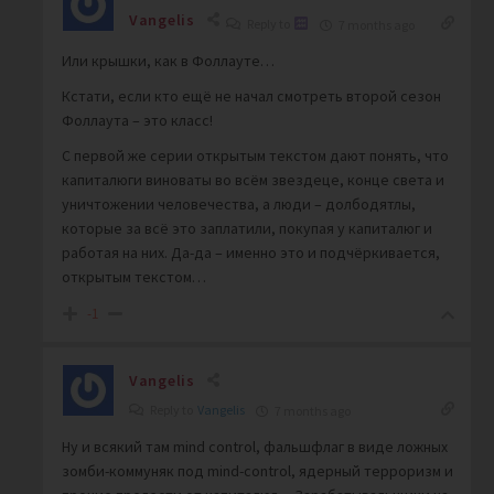
Vangelis
Reply to
7 months ago
Или крышки, как в Фоллауте…
Кстати, если кто ещё не начал смотреть второй сезон
Фоллаута – это класс!
С первой же серии открытым текстом дают понять, что
капиталюги виноваты во всём звездеце, конце света и
уничтожении человечества, а люди – долбодятлы,
которые за всё это заплатили, покупая у капиталюг и
работая на них. Да-да – именно это и подчёркивается,
открытым текстом…
-1
Vangelis
Reply to
Vangelis
7 months ago
Ну и всякий там mind control, фальшфлаг в виде ложных
зомби-коммуняк под mind-control, ядерный терроризм и