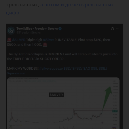
трехзначных,
а потом и до четырехзначных
цифр: