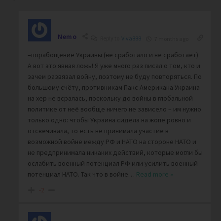
Nemo
Reply to
Viva888
7 months ago
–порабощение Украины (не сработало и не сработает)
А вот это явная ложь! Я уже много раз писал о том, кто и
зачем развязал войну, поэтому не буду повторяться. По
большому счёту, противникам Пакс Американа Украина
на хер не всралась, поскольку до войны в глобальной
политике от неё вообще ничего не зависело – им нужно
только одно: чтобы Украина сидела на жопе ровно и
отсвечивала, то есть не принимала участие в
возможной войне между РФ и НАТО на стороне НАТО и
не предпринимала никаких действий, которые могли бы
ослабить военный потенциал РФ или усилить военный
потенциал НАТО. Так что в войне
…
Read more »
-2