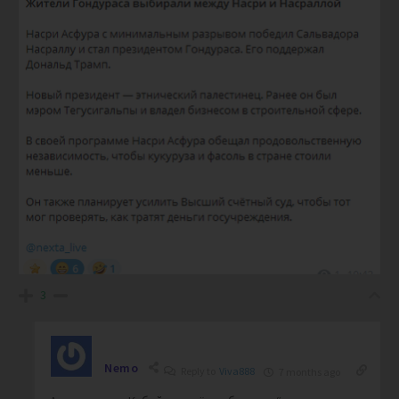
3
Nemo
Reply to
Viva888
7 months ago