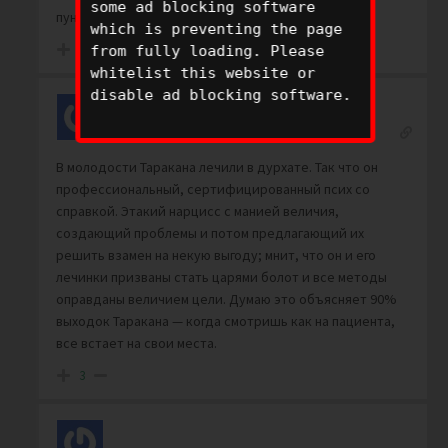
some ad blocking software
пунктам:
which is preventing the page
3
from fully loading. Please
whitelist this website or
disable ad blocking software.
uno
Reply to
uno
7 months ago
В молодости Таракана лечили в дурхате. Так что он
профессиональный, сертифицированный псих со
справкой. Этакий нарцисс с манией величия,
создающий проблемы и потом предлагающий их
решить взамен на некую выгоду; мнит, что он и его
лечинки призваны стать царями болот и все методы
оправданы величием цели. Думаю это объясняет 90%
выходок Таракана — когда смотришь как на пациента,
все встает на свои места.
3