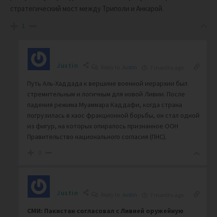
стратегический мост между Триполи и Анкарой.
1
Justin
Reply to
Justin
7 months ago
Путь Аль-Хаддада к вершине военной иерархии был
стремительным и логичным для новой Ливии. После
падения режима
Муаммара Каддафи
, когда страна
погрузилась в хаос фракционной борьбы, он стал одной
из фигур, на которых опиралось признанное ООН
Правительство национального согласия (ПНС).
0
Justin
Reply to
Justin
7 months ago
СМИ: Пакистан согласовал с Ливией оружейную