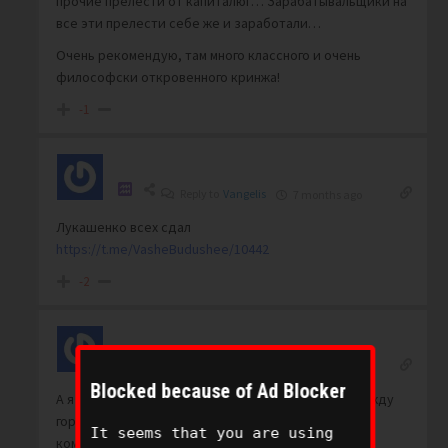
прочие прелести от капиталюг… Зарабатывальщики на
все эти прелести себе же и заработали…
Очень рекомендую, там много классного и очень
философски откровенного кринжа!
-1
Reply to
Vangelis
7 months ago
Лукашенко всех сдал
https://t.me/VasheBudushee/10442
-2
uno
Reply to
7 months ago
Blocked because of Ad Blocker
А я “ща” солью Таракана, чтоб знал свое место между
горячей, холодной и сточной трубами. Один
It seems that you are using
коммерсант кое чего рассказал, что вспомнил – по