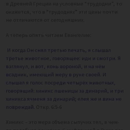
в Древней Греции на условные “трудодни”, то
окажется, что в “трудоднях” эти цены почти
не отличаются от сегодняшних.
А теперь опять читаем Евангелие:
И когда Он снял третью печать, я слышал
третье животное, говорящее: иди и смотри. Я
взглянул, и вот, конь вороной, и на нём
всадник, имеющий меру в руке своей. И
слышал я голос посреди четырёх животных,
говорящий: хиникс пшеницы за динарий, и три
хиникса ячменя за динарий; елея же и вина не
повреждай.
Откр. 6:5-6
Хиникс – это мера объема сыпучих тел, в чем-