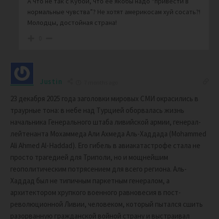
А что не так с Кубой, что её якобы надо “привести в
нормальные чувства”? Не хотят америкосам хуй сосать?!
Молодцы, достойная страна!
0
Justin
7 months ago
23 декабря 2025 года заголовки мировых СМИ окрасились в
траурные тона: в небе над Турцией оборвалась жизнь
начальника Генерального штаба ливийской армии, генерал-
лейтенанта Мохаммеда Али Ахмеда Аль-Хаддада (Mohammed
Ali Ahmed Al-Haddad). Его гибель в авиакатастрофе стала не
просто трагедией для Триполи, но и мощнейшим
геополитическим потрясением для всего региона. Аль-
Хаддад был не типичным паркетным генералом, а
архитектором хрупкого военного равновесия в пост-
революционной Ливии, человеком, который пытался сшить
разорванную гражданской войной страну и выстраивал