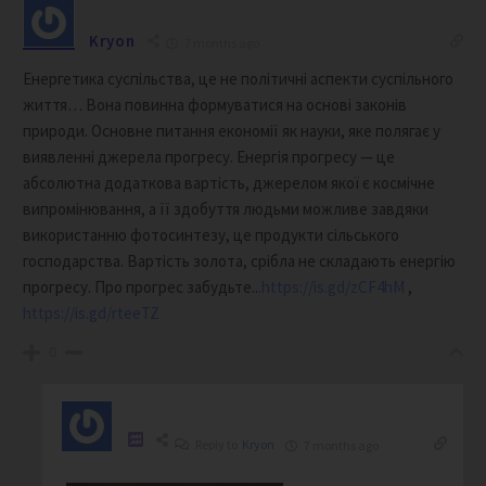
Kryon
7 months ago
Енергетика суспільства, це не політичні аспекти суспільного
життя… Вона повинна формуватися на основі законів
природи. Основне питання економії як науки, яке полягає у
виявленні джерела прогресу. Енергія прогресу — це
абсолютна додаткова вартість, джерелом якої є космічне
випромінювання, а її здобуття людьми можливе завдяки
використанню фотосинтезу, це продукти сільського
господарства. Вартість золота, срібла не складають енергію
прогресу. Про прогрес забудьте..
.
https://is.gd/zCF4hM
,
https://is.gd/rteeTZ
0
Reply to
Kryon
7 months ago