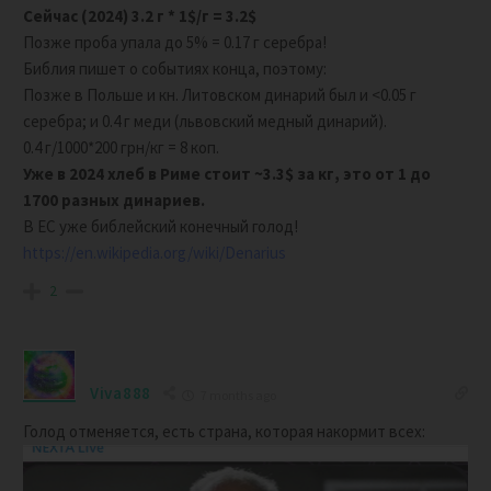
Сейчас (2024) 3.2 г * 1$/г =
3.2$
Позже проба упала до 5% = 0.17 г серебра!
Библия пишет о событиях конца, поэтому:
Позже в Польше и кн. Литовском динарий был и <0.05 г
серебра; и 0.4 г меди (львовский медный динарий).
0.4 г/1000*200 грн/кг = 8 коп.
Уже в 2024 хлеб в Риме стоит ~3.3$ за кг, это от 1 до
1700 разных динариев.
В ЕС уже библейский конечный голод!
https://en.wikipedia.org/wiki/Denarius
2
Viva888
7 months ago
Голод отменяется, есть страна, которая накормит всех: