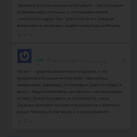
Таракан в плотную подсел на китайцев — рассчитывает
на финансовую и помощь в становлении главой
«союзного государства». Для этого он и с Поваром
флиртовал и, возможно, подбил к подходу на Моцкву.
3
uno
Reply to
uno
7 months ago
Так вот — дядечка психически нездоров, о его
проделках и больных мечтах знают европейцы,
американцы, украинцы, путинойды и даже китайцы, а
вы его, Андрей Ивановичь, цитируете, как последнюю
истину. Лучше поставьте на тотализатор, когда
Таракана признают козлом отпущения и все вопросы
решат без него, в том числе, и в отношении его.
3