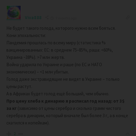
Viva888
7 months ago
Не будет такого голода, которого нужно всем бояться.
Кони эпохальности:
Пандемия прошлась по всему миру (статистика %
вакцинированных: ЕС: в среднем 75–85%,
раша: <60%,
Украина ~38%). >7 млн жертв.
Война ударила по Украине и раше (по ЕС и НАТО
экономически) – <1 млн убитых.
Голод даже экстравидящие не видят в Украине – только
цены растут.
А в Африках будет голод ещё больший, чем обычно.
Про цену хлеба к динарию я расписал год назад: от 3$
за кг
(зависимо от цены серебра и сколько грамм чистого
серебра в динарии, который вначале был более 3 г, а в конце
скатился к копейкам).
2