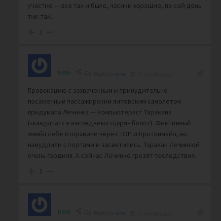
участие — все так и было, часики хорошие, по сей день
тик-так.
3
uno
Reply to
uno
7 months ago
Провокацию с захваченным и принудительно
посаженным пассажирским литовским самолетом
придумала Лечинка — Компьютераст Таракана
(«кандитат» в наследники «царя» болот). Фиктивный
эмейл себе отправили через ТОР и Протонмайл, но
намудрили с портами и засветились. Таракан Лечинкой
очень гордиля. А сейчас Лечинке грозят последствия.
3
uno
Reply to
uno
7 months ago