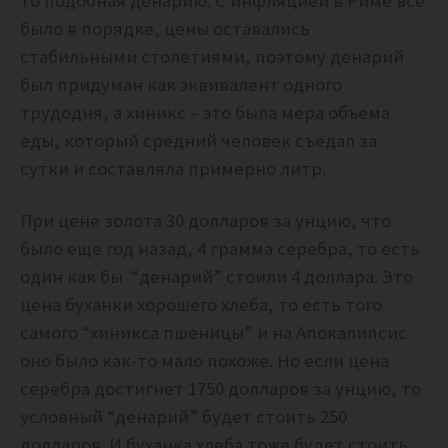
то подобная денарию. С инфляцией в Риме все
было в порядке, цены оставались
стабильными столетиями, поэтому денарий
был придуман как эквивалент одного
трудодня, а хиникс – это была мера объема
еды, который средний человек съедал за
сутки и составляла примерно литр.
При цене золота 30 долларов за унцию, что
было еще год назад, 4 грамма серебра, то есть
один как бы “денарий” стоили 4 доллара. Это
цена буханки хорошего хлеба, то есть того
самого “хиникса пшеницы” и на Апокалипсис
оно было как-то мало похоже. Но если цена
серебра достигнет 1750 долларов за унцию, то
условный “денарий” будет стоить 250
долларов. И буханка хлеба тоже будет стоить