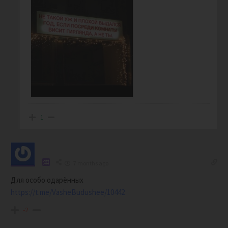
1
7 months ago
Для особо одарённых
https://t.me/VasheBudushee/10442
-2