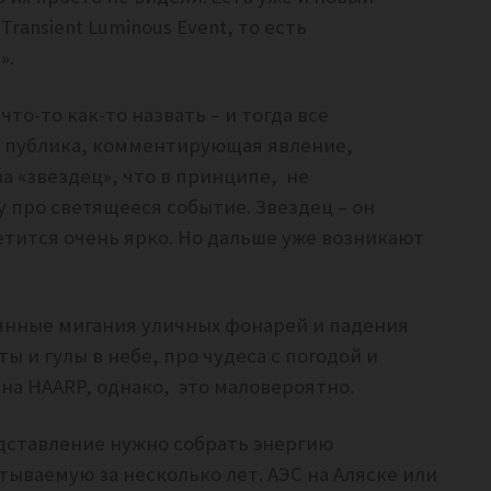
ransient Luminous Event, то есть
».
о-то как-то назвать – и тогда все
я публика, комментирующая явление,
а «звездец», что в принципе, не
про светящееся событие. Звездец – он
етится очень ярко. Но дальше уже возникают
оянные мигания уличных фонарей и падения
 и гулы в небе, про чудеса с погодой и
на HAARP, однако, это маловероятно.
дставление нужно собрать энергию
ываемую за несколько лет. АЭС на Аляске или