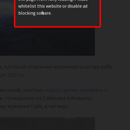
whitelist this website or disable ad
blocking software.
а, который отважные космонавты когда-либо
жат
ЗДЕСЬ
.
Мексикой, поэтому
народ сделал привязку к
е-то недалеко от Сабинаса в Коауиле,
ому времени США, в четверг.