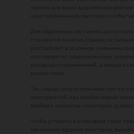
термин для таких здоровенных джетов: T
«кратковременное светящееся событие
Для обделенных умственно достаточно чт
становится понятно.
Однако, остальна
употребляет в основном синонимы слов
противоречит академическому термину 
всегда кратковременный, а иногда и св
разночтения.
Так, народ сразу вспоминает про пост
электросетей, про необъяснимые грохоты
вообще с климатом. Некоторые думают 
Чтобы устроить в атмосфере такое пре
нескольких ядерных реакторов, вырабат