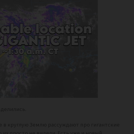
зделились.
е в круглую Землю рассуждают про гигантские
 их просто не видели.
Есть уже и новый