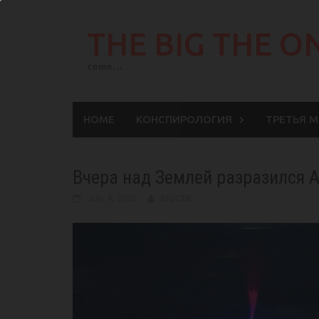
Skip
to
THE BIG THE O
content
come…
HOME
КОНСПИРОЛОГИЯ
ТРЕТЬЯ 
Вчера над Землей разразился А
July 4, 2025
BIGONE