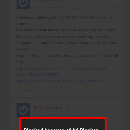
Reply to
Meh
7 years ago
Невежды с невеждами творят что хотят пока гром не
грянет.
Без лоха и жизнь плоха. Спекулируют на страхе смерти.
Играют с огнём “благими намерениями” прямо в Ад.
Незнание законов Вселенной освобождает от здравого
смысла.
Короче. Вера – опаснейший паразит сознания. Deal with
that.
http://2012god.ru/forum/forum-10/topic-2904/page-
3/post-453508/#p453508
http://earth-chronicles.ru/forum/13-992-1#290947
-2
Fifth_account
Reply to
Meh
7 years ago
Riadmar