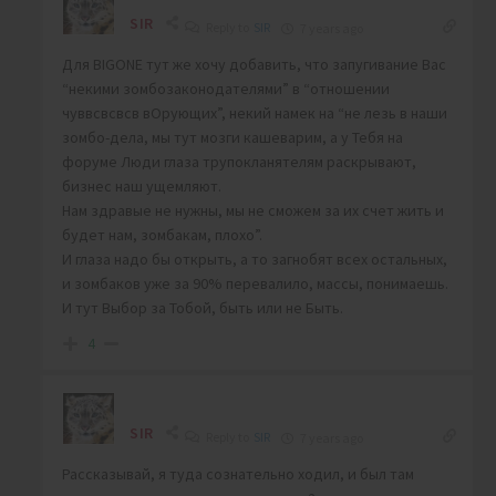
SIR
Reply to
SIR
7 years ago
Для BIGONE тут же хочу добавить, что запугивание Вас
“некими зомбозаконодателями” в “отношении
чуввсвсвсв вОрующих”, некий намек на “не лезь в наши
зомбо-дела, мы тут мозги кашеварим, а у Тебя на
форуме Люди глаза трупокланятелям раскрывают,
бизнес наш ущемляют.
Нам здравые не нужны, мы не сможем за их счет жить и
будет нам, зомбакам, плохо”.
И глаза надо бы открыть, а то загнобят всех остальных,
и зомбаков уже за 90% перевалило, массы, понимаешь.
И тут Выбор за Тобой, быть или не Быть.
4
SIR
Reply to
SIR
7 years ago
Рассказывай, я туда сознательно ходил, и был там