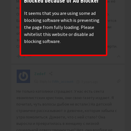
Blocked because of Ad Blocker
Можно ли рассуждать о таком качестве логики как её
качество?
It seems that you are using some ad
Отнюдь. Логика либо есть, либо что-то нелогично.
blocking software which is preventing
Библия (и прочие святписания мира) характеризуется
the page from fully loading. Please
короткими и обрывистыми логическими цепочками
обрывающимися на так называемом “Боге” и
whitelist this website or disable ad
загадочно-“непостижимой” волей его.
blocking software.
Спекулируют на самом сильном страхе, страхе смерти.
1
Zedef
Reply to
Fifth_account
7 years ago
Не только католики стращают. У нас есть секта
евангелистских христиан, они свою газету издают. Я
почитал, чуть волосы дыбом не встали ) На детской
страничке рассказывают о девочке, которая забыла с
утра помолиться. Думаете, что с ней стало? Она
выросла и превратилась в женщину с низкой
социальной ответственностью? Нет, она вообще не