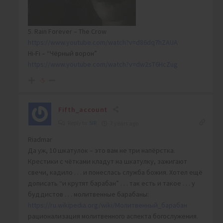
5. Rain Forever – The Crow
https://www.youtube.com/watch?v=d86dq7hZAUA
Hi-Fi – “Чёрный ворон”
https://www.youtube.com/watch?v=dw2sT6HcZug
-5
Fifth_account
Reply to
SIR
7 years ago
Riadmar
Да уж, 10 шкатулок – это вам не три напёрстка.
Крестики с чётками кладут на шкатулку, зажигают
свечи, кадило . . . и понеслась служба божия. Хотел ещё
дописать “и крутят барабан” . . . так есть и такое . . . у
буддистов . . . молитвенные барабаны:
https://ru.wikipedia.org/wiki/Молитвенный_барабан
рационализация молитвенного аспекта богослужения.