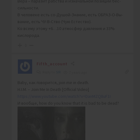
Вера – паразит рабства и изначальной позиции бес-
сильности.
В человеке есть со-Душой-Знание, есть ОБРАЗ-О-Вы-
вание, есть ЧУ-В-Ство (Чую Естество).
Ко всему этому +6…10 атмосфер давления и 33%
кислорода.
0
Fifth_account
Reply to
SIR
7 years ago
Baby, как говорится, join me in death.
H.I.M. – Join Me In Death [Official Video]
https://www.youtube.com/watch?v=DanMZQ8uF1I
И вообще, how do you know that it is bad to be dead?