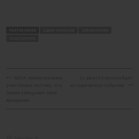
POSTED UNDER
СДВИГ ПОЛЮСОВ
СЕЙСМОЛОГИЯ
ЭСХАТОЛОГИЯ
Post
NASA: землетрясения
11 августа произойдет
navigation
участились потому, что
историческое событие.
Земля замедляет свое
вращение.
Subscribe