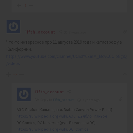
-1
Fifth_account
7 years ago
Что-то интересное про 11 августа 2019 года и катастрофу в
Калифорнии.
https://www.youtube.com/channel/UClislY6ZmM_McvCCOioGgiQ
/videos
-6
Fifth_account
Reply to
Fifth_account
7 years ago
АЭС Дьябло Каньон (англ. Diablo Canyon Power Plant)
https://ru.wikipedia.org/wiki/АЭС_Дьябло_Каньон
DC Comics, DC Universe (рус. Вселенная DC)
https://ru.wikipedia.org/wiki/DC_Comics