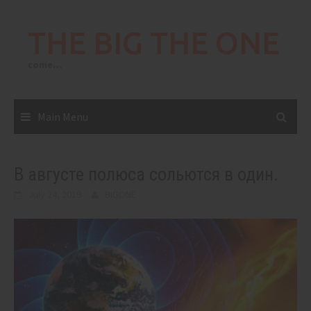
Skip
to
THE BIG THE ONE
content
come…
Main Menu
В августе полюса сольются в один.
July 24, 2019
BIGONE