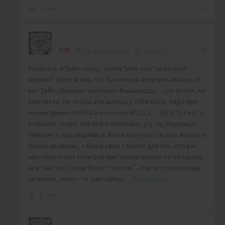
1
SIR
Reply to
Zedef
7 years ago
Кошечка, я Тебе скажу, зачем Тебе эти “крестики-
нолики”. Дело в том, что Ты хочешь получить выгоду. И
вот Тебе обещают мноооого Выыыыгоды…, но потом, на
том свете. Но чтобы эта выгода у Тебя была, надо при
жизни принести блага кое-кому №1,2,3….9319. Тут вот и
в книжке то про это все и написано, угу. Ну, Надежда
умирает с надеящимися. Вот и получается, при Жизни и
Жизнь не жизнь, а блага свои тащите для тех, кто вас
нае-обул и при этом Вам при Жизни ничего не обещали,
все “честно”, а как будет “потом” – так это рясопопым
не важно, живут-то они сейчас
…
Read more »
1