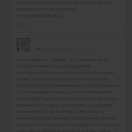
– все в прах, и на хвосту приставы повисли. Просто
выживали с этого пространства.
Но как-то выкарабкался..)
1
SIR
Reply to
SIR
7 years ago
У нас вообще нет “ошибок”. Ты тут можешь убить
тысячи различных лиц неопределенной
национальности и вероисповедания в извращенной
форме, а при переходе себя собрать и вылететь
ДОМОЙ золотистым человечком из той серой мглы, где
сборку проходил. А можешь спасти тысячи жизней,
всем “добро” делать, а при смерти верить настолько
уверенно, что ты умер, что пролежать в серой мгле
бесконечность и так не собрать себя, как и те
миллиарды других, “верящих”в свою смерть. Даже те
немногие, кто встал, не могут их поднять, ибо их вера в
свою смерть сильнее их веры в то, кто они “сейчас”. У