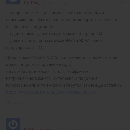
Dr. Flay
7 years ago
….пророчествам, сделанным в то или иное время и
описывающим события, наступление которых становится
всё более очевидным. ©
…сдвиг полюсов, который, несомненно, грядёт ©
…даже такие организации как NASA и NOAA прямо
предупреждают ©
Ну коль даже NASA и NOAA, тут сомнений точно — быть не
может подвоха, к гадалке не ходи)
Без стёба и претензий. Просто, кайфаните от
нетривиального канала. Интересно, а подобные
профессионалы в том — за они берутся, такие ещё остались?
https://www.youtube.com/watch?v=xeGO2N310G4
-10
Fifth_account
7 years ago