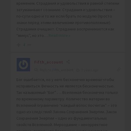
временем. Страдания и удовольствия в равной степени
затуманивают сознание. Страдания и удовольствия –
по-сути одно и то же если брать по модулю (просто
знаки перед этими величинами противоположные).
Страдания очищают. Страдание воспринимается как
“минус”, но это
…
Read more »
4
Fifth_account
Reply to
Fifth_account
7 years ago
Бог ошибается, но у него бесконечно времени чтобы
исправиться. Вечность не является бесконечностью.
Так называемый “Бог” . . . Вселенная бесконечна только
по временному параметру. Количество материи во
Вселенной ограничено “каждый волос посчитан” – это
одно из следствий Закона Сохранения Энергии. Закон
Сохранения Энергии – одно из фундаментальных
свойств Вселенной. Мироздание – некорректное