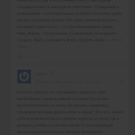
понятие, потому что Вселенную никто никогда не
создавал и никто никогда не уничтожит. Созидание и
разрушение – относительные условности, можно даже
сказать иллюзия, потому что единственный процесс,
который существует – это преобразование. Шива,
Рама, Вишну – Разрушение, Сохранение, Созидание –
Создать файл, Сохранить файл, Удалить файл –
…
Read
more »
-7
Zedef
Reply to
Fifth_account
7 years ago
Если Бог дуален, то страдания и удовольствия
приближают к нему в равной степени. Пусть они
противоположны по знаку, но почему, например,
страдания должны давать плюс к карме? Это что, нужно
себя всячески истязать (многие адепты, кстати, так и
делают), чтобы в этой или какой-то последующей
жизни окунуться в божественную благодать?