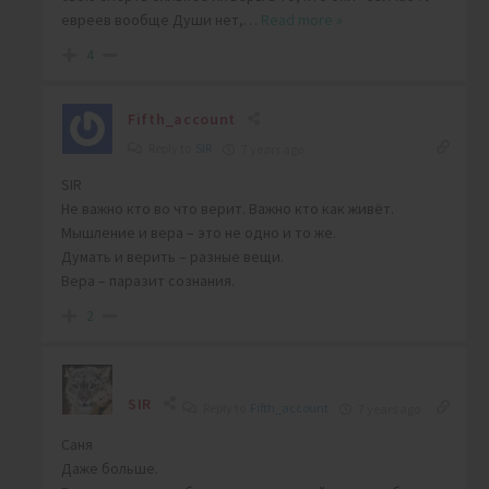
евреев вообще Души нет,
…
Read more »
4
Fifth_account
Reply to
SIR
7 years ago
SIR
Не важно кто во что верит. Важно кто как живёт.
Мышление и вера – это не одно и то же.
Думать и верить – разные вещи.
Вера – паразит сознания.
2
SIR
Reply to
Fifth_account
7 years ago
Саня
Даже больше.