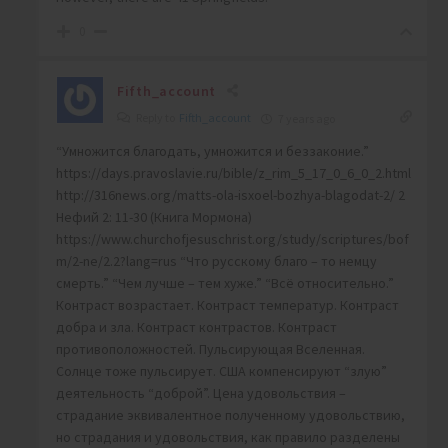
0
Fifth_account
Reply to
Fifth_account
7 years ago
“Умножится благодать, умножится и беззаконие.”
https://days.pravoslavie.ru/bible/z_rim_5_17_0_6_0_2.html
http://316news.org/matts-ola-isxoel-bozhya-blagodat-2/ 2
Нефий 2: 11-30 (Книга Мормона)
https://www.churchofjesuschrist.org/study/scriptures/bof
m/2-ne/2.2?lang=rus “Что русскому благо – то немцу
смерть.” “Чем лучше – тем хуже.” “Всё относительно.”
Контраст возрастает. Контраст температур. Контраст
добра и зла. Контраст контрастов. Контраст
противоположностей. Пульсирующая Вселенная.
Солнце тоже пульсирует. США компенсируют “злую”
деятельность “доброй”. Цена удовольствия –
страдание эквивалентное полученному удовольствию,
но страдания и удовольствия, как правило разделены