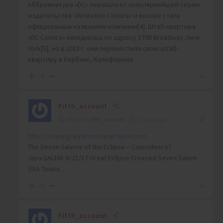
Аббревиатура «DC» перешла от популярнейшей серии
издательства «Detective Comics» и вскоре стала
официальным названием компании[4]. Штаб-квартира
«DC Comics» находилась по адресу 1700 Broadway, New
York[5], но в 2015 г. они переместили свою штаб-
квартиру в Бербанк, Калифорния.
-6
Fifth_account
Reply to
Fifth_account
7 years ago
https://www.greatamericaneclipse.com
The Seven Salems of the Eclipse – Coincidence?
Jeru-SALEM: 8/21/17 Great Eclipse Crossed Seven Salem
USA Towns …
-5
Fifth_account