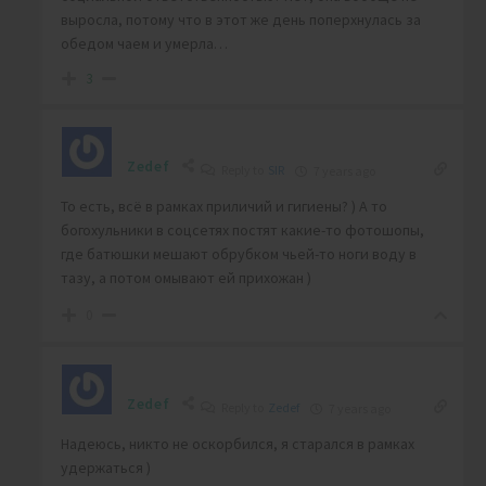
выросла, потому что в этот же день поперхнулась за
обедом чаем и умерла…
3
Zedef
Reply to
SIR
7 years ago
То есть, всё в рамках приличий и гигиены? ) А то
богохульники в соцсетях постят какие-то фотошопы,
где батюшки мешают обрубком чьей-то ноги воду в
тазу, а потом омывают ей прихожан )
0
Zedef
Reply to
Zedef
7 years ago
Надеюсь, никто не оскорбился, я старался в рамках
удержаться )