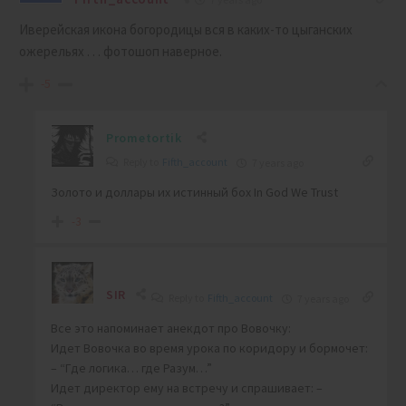
Иверейская икона богородицы вся в каких-то цыганских
ожерельях . . . фотошоп наверное.
-5
Prometortik
Reply to
Fifth_account
7 years ago
Золото и доллары их истинный бох In God We Trust
-3
SIR
Reply to
Fifth_account
7 years ago
Все это напоминает анекдот про Вовочку:
Идет Вовочка во время урока по коридору и бормочет:
– “Где логика… где Разум…”
Идет директор ему на встречу и спрашивает: –