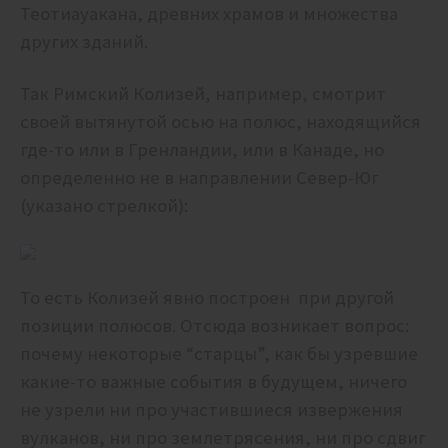
Теотиауакана, древних храмов и множества
других зданий.
Так Римский Колизей, например, смотрит
своей вытянутой осью на полюс, находящийся
где-то или в Гренландии, или в Канаде, но
определенно не в направлении Север-Юг
(указано стрелкой):
То есть Колизей явно построен при другой
позиции полюсов. Отсюда возникает вопрос:
почему некоторые “старцы”, как бы узревшие
какие-то важные события в будущем, ничего
не узрели ни про участившиеся извержения
вулканов, ни про землетрясения, ни про сдвиг