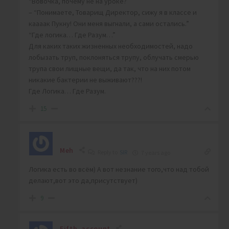
“Вовочка, почему не на уроке?”
– “Понимаете, Товарищ Директор, сижу я в классе и
каааак Пукну! Они меня выгнали, а сами остались.”
“Где логика… Где Разум…”
Для каких таких жизненных необходимостей, надо
лобызать труп, поклоняться трупу, облучать смерью
трупа свои лищные вещи, да так, что на них потом
никакие бактерии не выживают???!
Где Логика… Где Разум.
15
Meh
Reply to
SIR
7 years ago
Логика есть во всём) А вот незнание того,что над тобой
делают,вот это да,присутствует)
9
Fifth_account