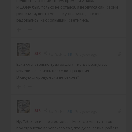
вечность… а по местному времени 2 часа.
И ДОМА был, только не остался, а вернулся сам, своим
решением, никто меня не уговаривал, все очень
радовались, как солнышки, светились.
1
SIR
Reply to
SIR
7 years ago
Если сознательно туда ходила – когда вернулась,
Изменилась Жизнь после возвращения?
В какую сторону, если не секрет?
0
SIR
Reply to
SIR
7 years ago
Ну, Тебе несильно досталось. Мне всю жизнь в этом
пространстве перепахало так, что дела, семья, работа