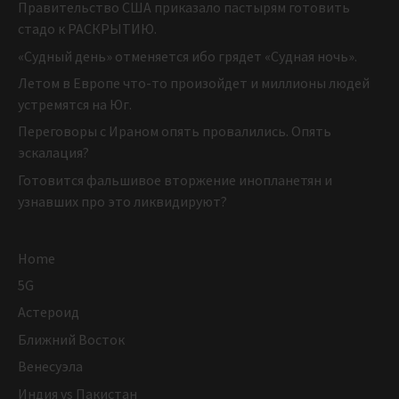
Правительство США приказало пастырям готовить
стадо к РАСКРЫТИЮ.
«Судный день» отменяется ибо грядет «Судная ночь».
Летом в Европе что-то произойдет и миллионы людей
устремятся на Юг.
Переговоры с Ираном опять провалились. Опять
эскалация?
Готовится фальшивое вторжение инопланетян и
узнавших про это ликвидируют?
Home
5G
Астероид
Ближний Восток
Венесуэла
Индия vs Пакистан