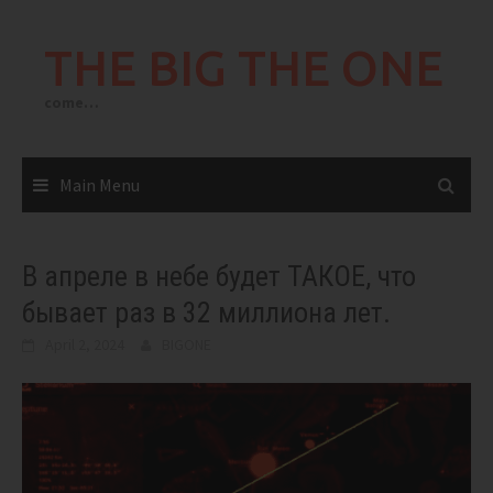
Skip
to
THE BIG THE ONE
content
come…
Main Menu
В апреле в небе будет ТАКОЕ, что
бывает раз в 32 миллиона лет.
April 2, 2024
BIGONE