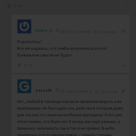
0
Annie_2
Reply to
asscold
2 years ago
Поделитесь?
Все же надеюсь, что зомби-апокалипсиса в его
буквальном смысле не будет..
2
asscold
Reply to
Annie_2
2 years ago
Нет, зонбей в том виде каком их привыкли видеть я не
припоминаю. Но был один сон, действа в котором даже
для сна как-то слишком необычно выглядели. Я его уже
плохо помню, это было лет 8 назад или ещё раньше, а
привычку записывать сны я так и не привил. В небе
творилось что-то неописуемое, с одной стороны