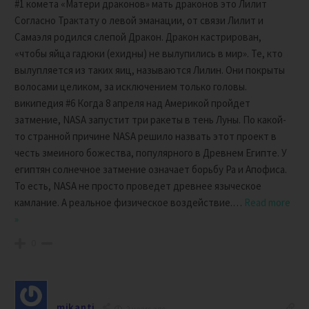
#1 комета «Матери драконов» мать драконов это Лилит
Согласно Трактату о левой эманации, от связи Лилит и
Самаэля родился слепой Дракон. Дракон кастрирован,
«чтобы яйца гадюки (ехидны) не вылупились в мир». Те, кто
вылупляется из таких яиц, называются Лилин. Они покрыты
волосами целиком, за исключением только головы.
википедия #6 Когда 8 апреля над Америкой пройдет
затмение, NASA запустит три ракеты в тень Луны. По какой-
то странной причине NASA решило назвать этот проект в
честь змеиного божества, популярного в Древнем Египте. У
египтян солнечное затмение означает борьбу Ра и Апофиса.
То есть, NASA не просто проведет древнее языческое
камлание. А реальное физическое воздействие.
…
Read more
»
0
mikanti
2 years ago