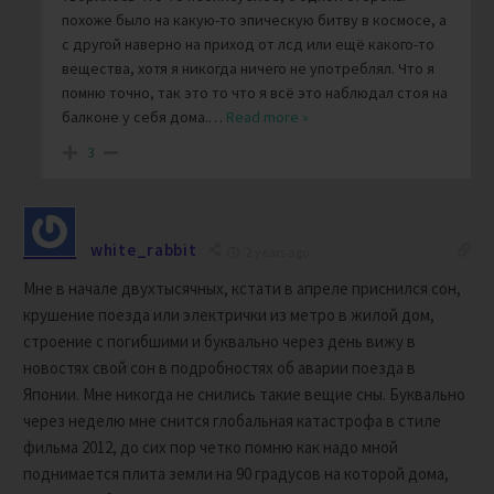
похоже было на какую-то эпическую битву в космосе, а
с другой наверно на приход от лсд или ещё какого-то
вещества, хотя я никогда ничего не употреблял. Что я
помню точно, так это то что я всё это наблюдал стоя на
балконе у себя дома.
…
Read more »
3
white_rabbit
2 years ago
Мне в начале двухтысячных, кстати в апреле приснился сон,
крушение поезда или электрички из метро в жилой дом,
строение с погибшими и буквально через день вижу в
новостях свой сон в подробностях об аварии поезда в
Японии. Мне никогда не снились такие вещие сны. Буквально
через неделю мне снится глобальная катастрофа в стиле
фильма 2012, до сих пор четко помню как надо мной
поднимается плита земли на 90 градусов на которой дома,