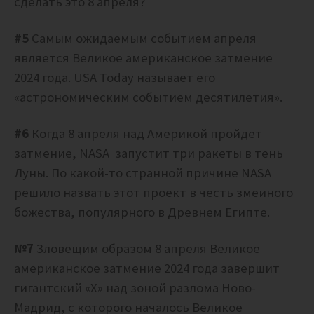
сделать это 8 апреля?
#5
Самым ожидаемым событием апреля
является Великое американское затмение
2024 года. USA Today называет его
«астрономическим событием десятилетия».
#6
Когда 8 апреля над Америкой пройдет
затмение, NASA запустит три ракеты в тень
Луны.
По какой-то странной причине NASA
решило назвать этот проект в честь змеиного
божества, популярного в Древнем Египте.
№7
Зловещим образом 8 апреля Великое
американское затмение 2024 года завершит
гигантский «Х» над зоной разлома Ново-
Мадрид, с которого началось Великое