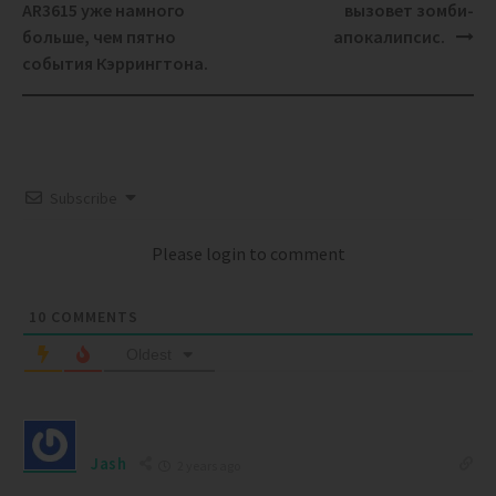
navigation
AR3615 уже намного
вызовет зомби-
больше, чем пятно
апокалипсис.
события Кэррингтона.
Subscribe
Please login to comment
10
COMMENTS
Oldest
Jash
2 years ago