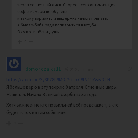
через солнечный диск. Скорее всего оптимизация
софта камеры не обучена
к такому варианту и выдержка начала прыгать.
А быдло-баба рада попиариться в ютубе.
Ох уж эти пёсьи души..
0
domohozajka11
2 years ago
https://youtu.be/Sy3PZ8h9MOc?si=ixC8LVf9IYvavDLN
.
Я больше верю в эту теорию 8 апреля. Огненные шары.
Нэшвилл. Начало Великой скорби на 3.5 года.
Хотя важнее- не кто правильней всё предскажет, а кто
будет готов к этим событиям.
0