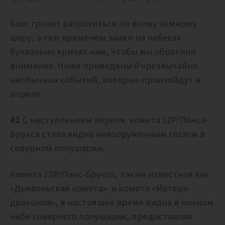
Хаос грозит разразиться по всему земному
шару, а тем временем знаки на небесах
буквально кричат ​​нам, чтобы мы обратили
внимание. Ниже приведены 8 чрезвычайно
необычных событий, которые произойдут в
апреле.
#1
С наступлением апреля комета 12P/Понса-
Брукса стала видна невооруженным глазом в
северном полушарии.
Комета 12P/Понс-Брукса, также известная как
«Дьявольская комета» и комета «Матери
драконов», в настоящее время видна в ночном
небе северного полушария, предоставляя