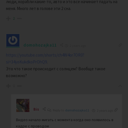
люди, корабли какие-то, авто и это все начинает падать на
меня. Много лет в голове эти 2 сна.
2
domohozajka11
2 years ago
https://youtube.com/shorts/ch4W4or7OR0?
si=34yoKukdkoPrOhQ9
.
Это что такое происходит с солнцем? Вообще такое
возможно?
0
Bis
Reply to
domohozajka11
2 years ago
Видео начало мигать с момента когда оно появилось в
кадре с проводом