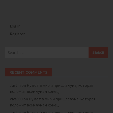
Log in
Register
Search
for:
RECENT COMMENTS
Justin
on
Ну вот в мир и пришла чума, которая
положит всем чумам конец.
Viva888
on
Ну вот в мир и пришла чума, которая
положит всем чумам конец.
Justin
on
Ну вот в мир и пришла чума, которая