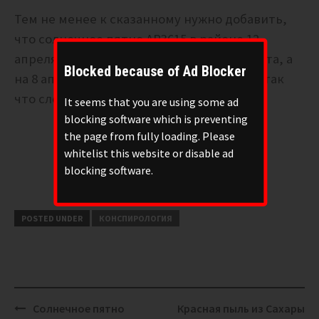
Тем не менее к сказанному нужно добавить,
что солнечное пятно AR3615 в районе 12
апреля выйдет из-за солнечного горизонта, а
Blocked because of Ad Blocker
на 8 апреля обещан зомби-апокалипсис, так
что следим за развитием событий.
It seems that you are using some ad
blocking software which is preventing
the page from fully loading. Please
whitelist this website or disable ad
blocking software.
POSTED UNDER
КОНСПИРОЛОГИЯ
Post
Солнечное пятно
Красная пыль из Сахары