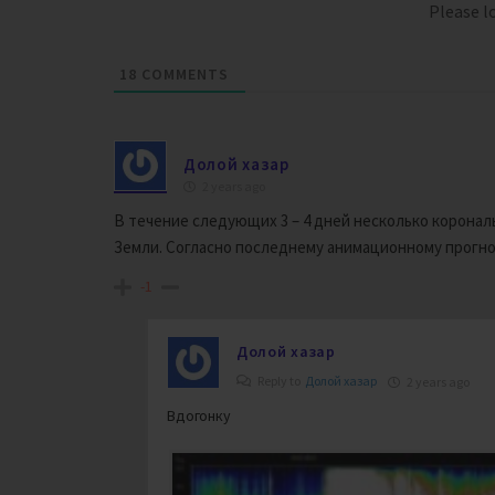
Please 
18
COMMENTS
Долой хазар
2 years ago
В течение следующих 3 – 4 дней несколько корона
Земли. Согласно последнему анимационному прогноз
-1
Долой хазар
Reply to
Долой хазар
2 years ago
Вдогонку