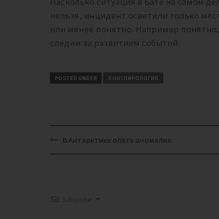
Насколько ситуация в Бате на самом д
нельзя, инцидент осветили только мест
или менее понятно. Например понятно, 
следим за развитием событий.
POSTED UNDER
КОНСПИРОЛОГИЯ
Post
В Антарктике опять аномалия.
navigation
Subscribe