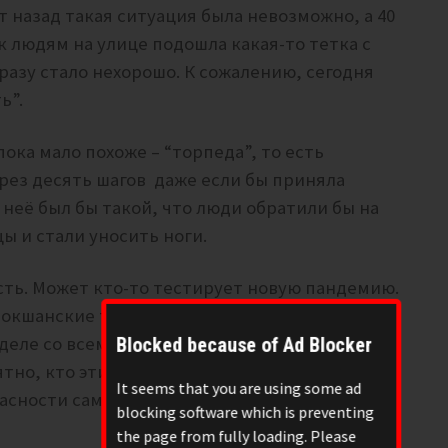
т назад такая ситуация была невозможно, а 40
к людям на улице подошла какая-то тетка с
азу стало нехорошо. К сожалению, сегодня
ь”.
ока мало похоже – “торпеда”, то есть
ерез десять шагов даже если бы приняла
 неё был бы такой, что люди обратили бы на
ы и стали уносить ноги.
есть. Может кто-то тестирует новую пандемию.
мокшанские террористы, отрабатывают
 деле со всеми этими экспериментаторами
Blocked because of Ad Blocker
тно, кто этим займется. А раз непонятно, то
It seems that you are using some ad
пасности самостоятельно.
blocking software which is preventing
the page from fully loading. Please