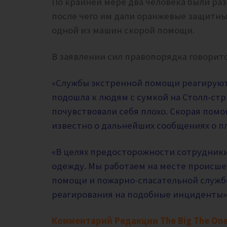
По крайней мере два человека были ра
после чего им дали оранжевые защитны
одной из машин скорой помощи.
В заявлении сил правопорядка говоритс
«Службы экстренной помощи реагируют
подошла к людям с сумкой на Столл-стр
почувствовали себя плохо. Скорая помощ
известно о дальнейших сообщениях о п
«В целях предосторожности сотрудник
одежду.
Мы работаем на месте происше
помощи и пожарно-спасательной служб
реагирования на подобные инциденты»
Комментарий Редакции The Big The One