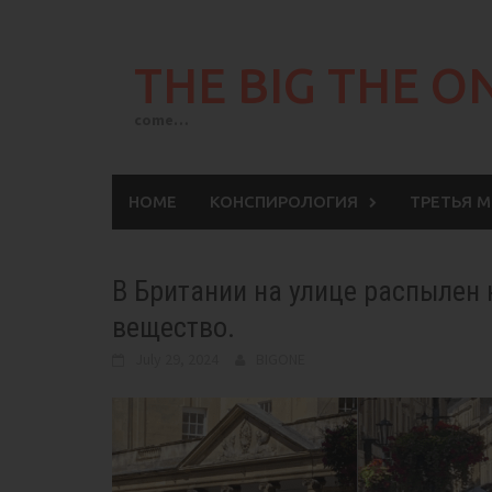
Skip
to
THE BIG THE O
content
come…
HOME
КОНСПИРОЛОГИЯ
ТРЕТЬЯ 
В Британии на улице распылен 
вещество.
July 29, 2024
BIGONE