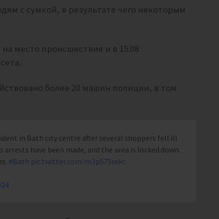
дям с сумкой, в результате чего некоторым
на место происшествия и в 15.08
сета.
йствовано более 20 машин полиции, в том
dent in Bath city centre after several shoppers fell ill
arrests have been made, and the area is locked down.
es.
#Bath
pic.twitter.com/m3p575vxkc
024