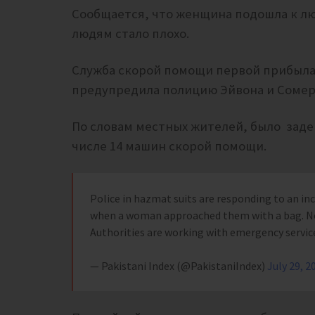
Сообщается, что женщина подошла к лю
людям стало плохо.
Служба скорой помощи первой прибыла 
предупредила полицию Эйвона и Сомер
По словам местных жителей, было заде
числе 14 машин скорой помощи.
Police in hazmat suits are responding to an inci
when a woman approached them with a bag. No 
Authorities are working with emergency servic
— Pakistani Index (@PakistaniIndex)
July 29, 2