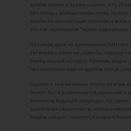
долгое время и прямо скажем, что 20 ле
лет назад – вообще немыслима. То есть 
каким-то непонятным пакетом и всем ср
это так называемая “новая нормальност
На самом деле на применение ОМП это п
тетенька с пакетом, сама бы подохла ч
перед акцией антидот. Причем, видок у
неё внимание еще на другом конце улиц
Однако и тем не менее что-то за этим 
Может быть развлекаются иранские и 
элементы будущей операции. На самом
давно пора заканчивать, но пока непоня
людям следует заботится о своей безо