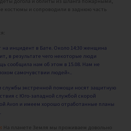
здеты догола и облиты из шланга пожарными,
е костюмы и сопроводили в заднюю часть
я:
 на инцидент в Бате.
Около 14:30 женщина
ит, в результате чего некоторые люди
ь сообщила нам об этом в 15.08.
Нам не
лохом самочувствии людей»..
и службы экстренной помощи носят защитную
ствия с Юго-западной службой скорой
ой Avon и имеем хорошо отработанные планы
.
:
На планете Земля мы проживаем довольно