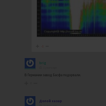
-1
brig
2 years ago
В Германии завод Басфа подорвали.
0
Долой хазар
2 years ago