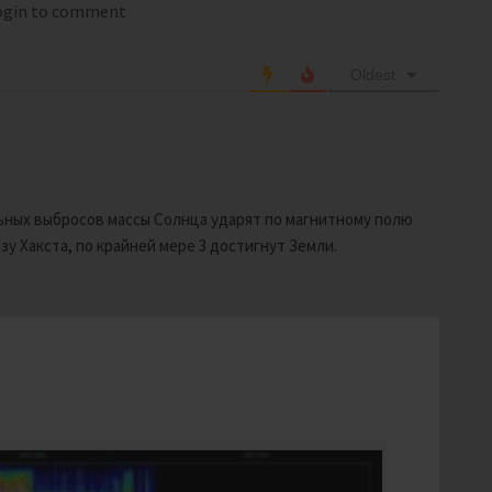
login to comment
Oldest
льных выбросов массы Солнца ударят по магнитному полю
у Хакста, по крайней мере 3 достигнут Земли.