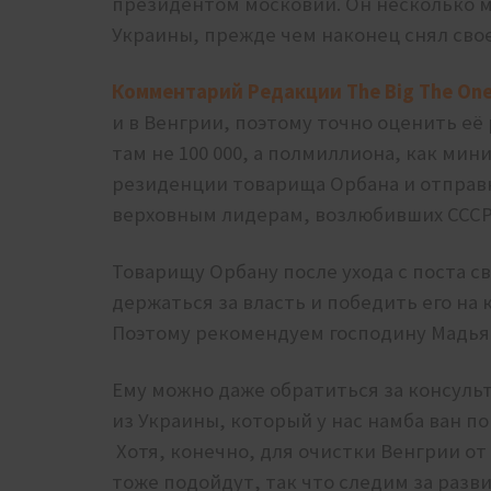
президентом московии.
Он несколько 
Украины, прежде чем наконец снял свое
Комментарий Редакции The Big The One
и в Венгрии, поэтому точно оценить её
там не 100 000, а полмиллиона, как мин
резиденции товарища Орбана и отправк
верховным лидерам, возлюбивших СССР 
Товарищу Орбану после ухода с поста с
держаться за власть и победить его на
Поэтому рекомендуем господину Мадьяр
Ему можно даже обратиться за консул
из Украины, который у нас намба ван 
Хотя, конечно, для очистки Венгрии от
тоже подойдут, так что следим за раз