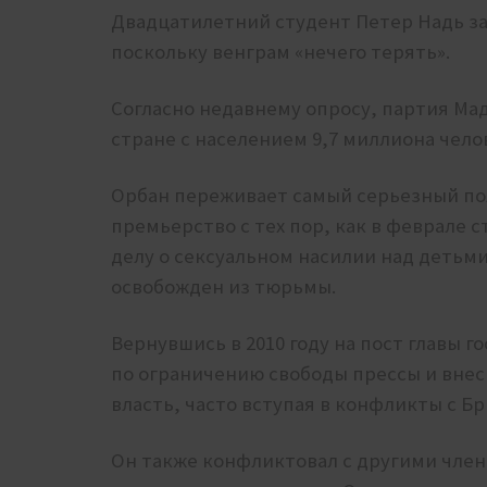
Двадцатилетний студент Петер Надь зая
поскольку венграм «нечего терять».
Согласно недавнему опросу, партия Мад
стране с населением 9,7 миллиона челов
Орбан переживает самый серьезный пол
премьерство с тех пор, как в феврале 
делу о сексуальном насилии над детьм
освобожден из тюрьмы.
Вернувшись в 2010 году на пост главы 
по ограничению свободы прессы и внес
власть, часто вступая в конфликты с Б
Он также конфликтовал с другими члена