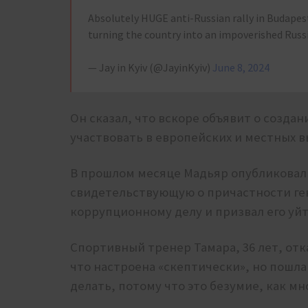
Absolutely HUGE anti-Russian rally in Budape
turning the country into an impoverished Russ
— Jay in Kyiv (@JayinKyiv)
June 8, 2024
Он сказал, что вскоре объявит о созда
участвовать в европейских и местных в
В прошлом месяце Мадьяр опубликовал
свидетельствующую о причастности ге
коррупционному делу и призвал его уйт
Спортивный тренер Тамара, 36 лет, отк
что настроена «скептически», но пошла
делать, потому что это безумие, как мн