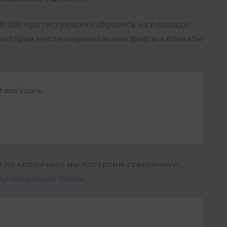
00 000 протестующих собрались на площади
которых несли национальные флаги и плакаты
t was insane.
 и по кирпичику мы построим суверенную,
яр ликующей толпе.