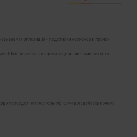
 называемая оппозиция – подстилки неоконов и прочих
ремён Шухевича с настоящими националистами не густо…
оро переедет на просторы рф. сами догадайтесь почему.