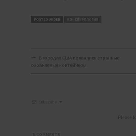
POSTED UNDER
КОНСПИРОЛОГИЯ
Post
В городах США появились странные
navigation
охраняемые контейнеры.
Subscribe
Please 
5
COMMENTS