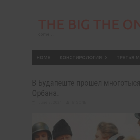
Skip
to
THE BIG THE O
content
come…
HOME
КОНСПИРОЛОГИЯ
ТРЕТЬЯ 
В Будапеште прошел многотыся
Орбана.
June 8, 2024
BIGONE