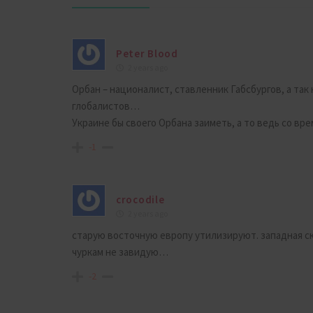
Peter Blood
2 years ago
Орбан – националист, ставленник Габсбургов, а так
глобалистов…
Украине бы своего Орбана заиметь, а то ведь со в
-1
crocodile
2 years ago
старую восточную европу утилизируют. западная ск
чуркам не завидую…
-2