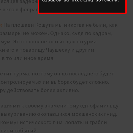
месяцев задерживал пакет помощи ЕС для
 вето в феврале.
:
На площади Кошута мы никогда не были, как
 размеры не можем. Однако, судя по кадрам,
имум. Этого вполне хватит для штурма
и его к товарищу Чаушеску и другим
в то или иное время.
ветит турма, поэтому он до последнего будет
 контролируемых им выборах будет сложно.
у действовать более активно.
ьтациями к своему знаменитому однофамильцу
по выкуриванию окопавшихся мокшанских гнид.
 коммунистического г-на лопаты и грабли
витием событий.