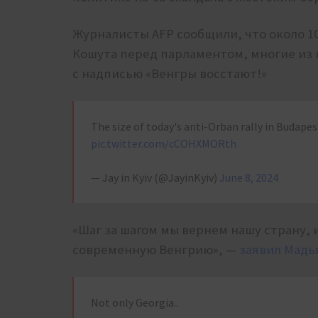
Журналисты AFP сообщили, что около 1
Кошута перед парламентом, многие из 
с надписью «Венгры восстают!»
The size of today's anti-Orban rally in Budapes
pic.twitter.com/cCOHXMORth
— Jay in Kyiv (@JayinKyiv)
June 8, 2024
«Шаг за шагом мы вернем нашу страну,
современную Венгрию», —
заявил Мадь
Not only Georgia..