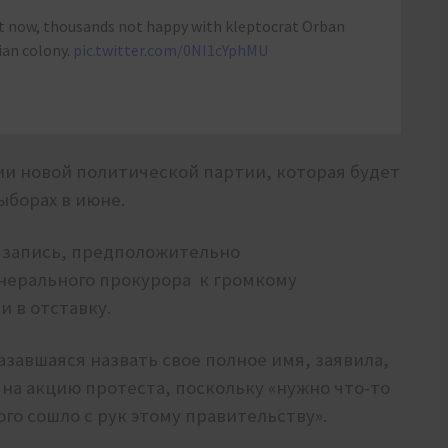
st now, thousands not happy with kleptocrat Orban
ian colony.
pic.twitter.com/0NI1cYphMU
нии новой политической партии, которая будет
ыборах в июне.
 запись, предположительно
нерального прокурора к громкому
и в отставку.
азавшаяся назвать свое полное имя, заявила,
 на акцию протеста, поскольку «нужно что-то
ого сошло с рук этому правительству».