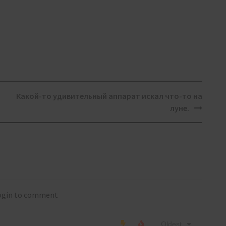
Какой-то удивительный аппарат искал что-то на
луне.
login to comment
Oldest