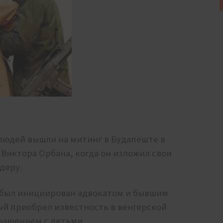
 людей вышли на митинг в Будапеште в
иктора Орбана, когда он изложил свои
деру.
 был инициирован адвокатом и бывшим
й приобрел известность в венгерской
бращением с детьми.