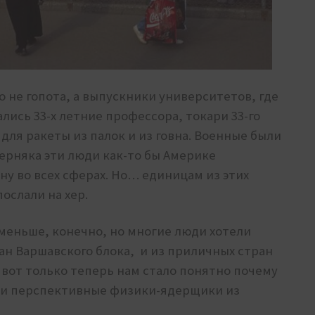
о не гопота, а выпускники университетов, где
лись 33-х летние профессора, токари 33-го
для ракеты из палок и из говна. Военные были
ерняка эти люди как-то бы Америке
у во всех сферах. Но… единицам из этих
ослали на хер.
оменьше, конечно, но многие люди хотели
ан Варшавского блока, и из приличных стран
вот только теперь нам стало понятно почему
ыли перспективные физики-ядерщики из