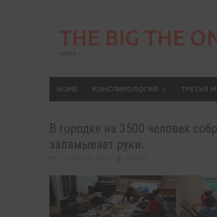
Skip
to
THE BIG THE O
content
come…
HOME
КОНСПИРОЛОГИЯ
ТРЕТЬЯ 
В городке на 3500 человек соб
заламывает руки.
October 28, 2024
BIGONE