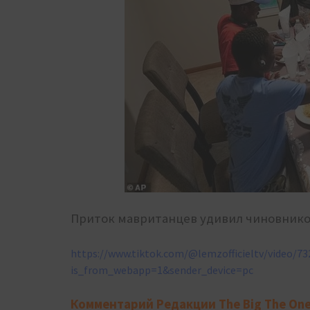
Приток мавританцев удивил чиновнико
https://www.tiktok.com/@lemzofficieltv/video/7
is_from_webapp=1&sender_device=pc
Комментарий Редакции The Big The On