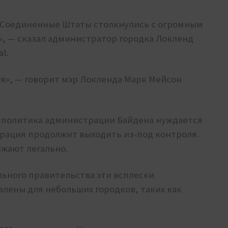
то Соединенные Штаты столкнулись с огромным
, — сказал администратор городка Локленд
l.
ся», — говорит мэр Локленда Марк Мейсон
я политика администрации Байдена нуждается
рация продолжит выходить из-под контроля.
жают легально.
ьного правительства эти всплески
лены для небольших городков, таких как