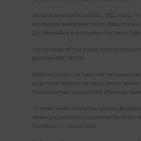
«Если посмотреть на 2021, 2022 годы, 
наплывом иммигрантов из Мавритании»
Дуг Вехмейер в интервью Fox News Digita
«За последний год город просто раздул
филиалу ABC WCPO.
Мейсон сказал, что мягкая погранична
в срочной корректировке, иначе иммиг
Большинство просителей убежища въез
«С политикой открытых границ федерал
иммиграционного населения были остав
Локленд», — сказал мэр.