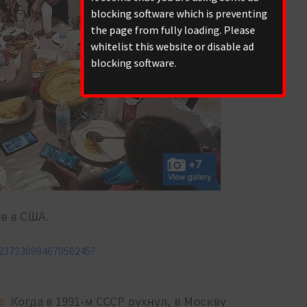
blocking software which is preventing
the page from fully loading. Please
whitelist this website or disable ad
blocking software.
в в США.
323733099467050245?
e:
Когда в 1991-м СССР рухнул, в Москву