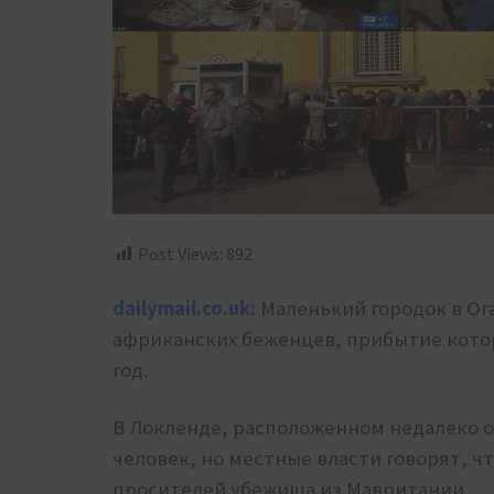
Post Views:
892
dailymail.co.uk:
Маленький городок в Ог
африканских беженцев, прибытие кото
год.
В Локленде, расположенном недалеко от
человек, но местные власти говорят, чт
просителей убежища из Мавритании.