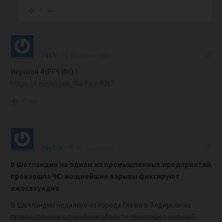
0
Jash
2 years ago
Иерихон 4 (РГЧ ИН) ?
https://t.me/Israeli_Warfare/9217
0
Justin
2 years ago
В Шотландии на одном из промышленных предприятий
произошла ЧС: мощнейшие взрывы фиксируют
ежесекундно
В Шотландии недалеко от города Глазго в Элдерсли на
промышленном оружейном объекте произошел сильный