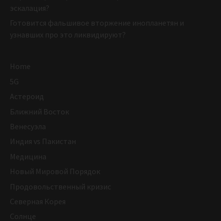
эскалация?
Готовится фальшивое вторжение инопланетян и
узнавших про это ликвидируют?
Home
5G
Астероид
Ближний Восток
Венесуэла
Индия vs Пакистан
Медицина
Новый Мировой Порядок
Продовольственный кризис
Северная Корея
Солнце