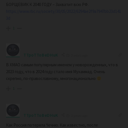
БОРЩЕВИК К 2040 ГОДУ – Захватит всю РФ.
https://www.rbc.ru/society/30/05/2022/6294ae2f9a7947bb23d141
3d
1
TTpoTToBeDHuK
2 years ago
В ХМАО самым популярным именем у новорожденных, что в
2023 году, что в 2024 году стало имя Мухаммад. Очень
скрепно, по-православному, многонационально
1
TTpoTToBeDHuK
2 years ago
Как Россия потеряла Чечню. Как известно, после