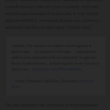
о свой причастности к рок-н-роллу, поэтому
версии высказываются разные, в том числе
версия ХАМАСа, который решил построить у
мокшей под боком еще одну “палестину”.
первое, что пришло на память после драмы в
Дагестане… не прошло и полгода… след можно
найти хоть марсианский, но хорошей та идея не
была по умолчанию…и притащили их не только в
Дагестан…
pic.twitter.com/8PkmB0VXVp
— Осkаr_Rimаnеtz (@Oskar_Rimanetz)
June 23,
2024
Так же неизвестно, сколько утилизировано