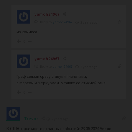
yamoh24967
Reply to
yamoh24967
2 years ago
из комикса
0
yamoh24967
Reply to
yamoh24967
2 years ago
Граф связан сразу с двумя планетами,
с Марсом и Меркурием. А также со стихией огня.
0
Trevor
2 years ago
В США тоже много странных событий: 23.06.2024 Число