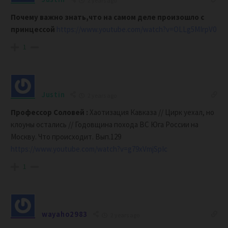
2 years ago
Почему важно знать,что на самом деле произошло с
принцессой
https://www.youtube.com/watch?v=OLLg5MIrpV0
1
Justin
2 years ago
Профессор Соловей :
Хаотизация Кавказа // Цирк уехал, но
клоуны остались // Годовщина похода ВС Юга России на
Москву. Что происходит. Вып.129
https://www.youtube.com/watch?v=g79xVmjSpIc
1
wayaho2983
2 years ago