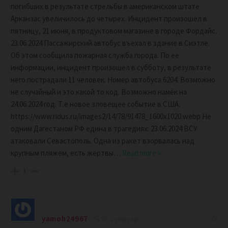
погибших в результате стрельбы в американском штате
Арканзас увеличилось до четырех. Инцидент произошел в
пятницу, 21 июня, в продуктовом магазине в городе Фордайс.
23.06.2024 Пассажирский автобус въехал в здание в Сиэтле.
Об этом сообщила пожарная служба города. По ее
информации, инцидент произошел в субботу, в результате
него пострадали 11 человек. Номер автобуса 6204. Возможно
не случайный и это какой то код. Возможно намёк на
24.06.2024 год. Т.е новое зловещее событие в США.
https://www.ridus.ru/images2/14/78/91478_1600x1020.webp Не
одним Дагестаном РФ едина в трагедиях: 23.06.2024 ВСУ
атаковали Севастополь. Одна из ракет взорвалась над
крупным пляжем, есть жертвы
…
Read more »
1
yamoh24967
2 years ago