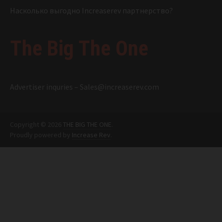
Насколько выгодно Increaserev партнерство?
The Big The One
Advertiser inquries –
Sales@increaserev.com
Copyright © 2026
THE BIG THE ONE
.
Proudly powered by
Increase Rev
.