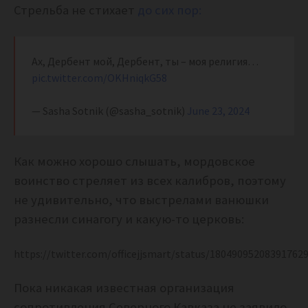
Стрельба не стихает
до сих пор:
Ах, Дербент мой, Дербент, ты – моя религия…
pic.twitter.com/OKHniqkG58
— Sasha Sotnik (@sasha_sotnik)
June 23, 2024
Как можно хорошо слышать, мордовское
воинство стреляет из всех калибров, поэтому
не удивительно, что выстрелами ванюшки
разнесли синагогу и какую-то церковь:
https://twitter.com/officejjsmart/status/18049095208391762
Пока никакая известная организация
сопротивления Северного Кавказа не заявило