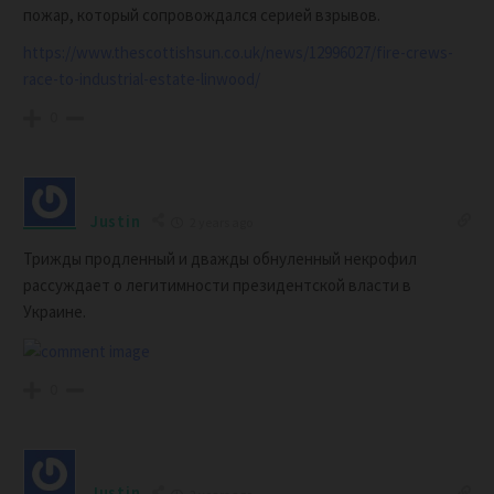
пожар, который сопровождался серией взрывов.
https://www.thescottishsun.co.uk/news/12996027/fire-crews-
race-to-industrial-estate-linwood/
0
Justin
2 years ago
Трижды продленный и дважды обнуленный некрофил
рассуждает о легитимности президентской власти в
Украине.
0
Justin