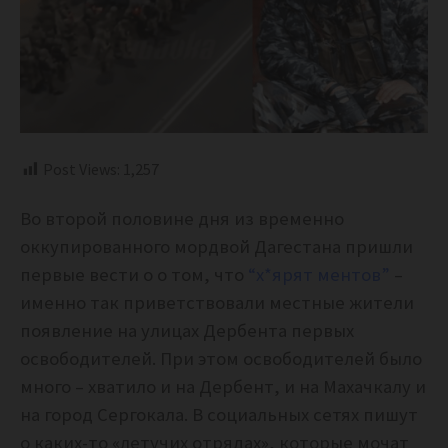
Post Views:
1,257
Во второй половине дня из временно
оккупированного мордвой Дагестана пришли
первые вести о о том, что
“х*ярят ментов”
–
именно так приветствовали местные жители
появление на улицах Дербента первых
освободителей. При этом освободителей было
много – хватило и на Дербент, и на Махачкалу и
на город Сергокала. В социальных сетях пишут
о каких-то «летучих отрядах», которые мочат