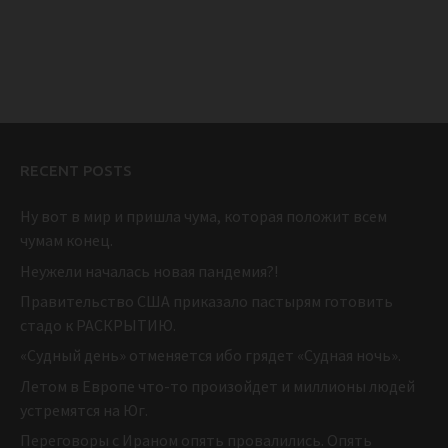
RECENT POSTS
Ну вот в мир и пришла чума, которая положит всем
чумам конец.
Неужели началась новая пандемия?!
Правительство США приказало пастырям готовить
стадо к РАСКРЫТИЮ.
«Судный день» отменяется ибо грядет «Судная ночь».
Летом в Европе что-то произойдет и миллионы людей
устремятся на Юг.
Переговоры с Ираном опять провалились. Опять