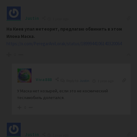
Justin
1 year ago
На Киев упал метеорит, предлагаю обвинить в этом
Илона Маска.
https://x.com/PeregarAniLorak/status/1899944106140320064
0
Viva888
Reply to
Justin
1 year ago
У Маска нет козырей, если это не космический
тесламобиль долетался.
0
Justin
1 year ago