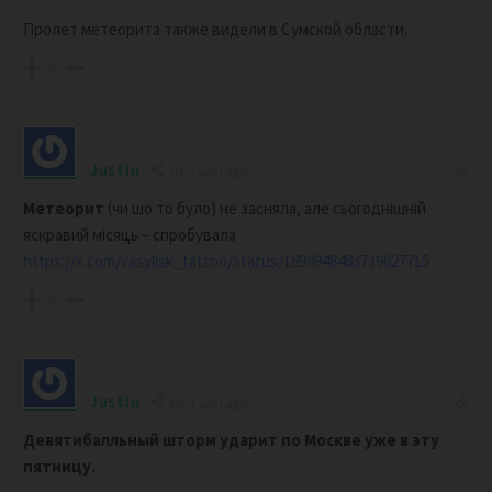
П
ролет метеорита также видели в Сумской области.
0
Justin
1 year ago
Метеорит
(чи шо то було) не засняла, але сьогоднішній
яскравий місяць – спробувала
https://x.com/vasylisk_tattoo/status/1899948483739627715
0
Justin
1 year ago
Девятибалльный шторм ударит по Москве уже в эту
пятницу.