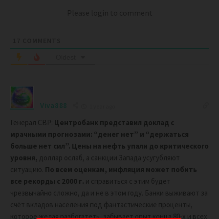
Please login to comment
17
COMMENTS
Oldest
Viva888
1 year ago
Генерал СВР:
Центробанк представил доклад с
мрачными прогнозами: “денег нет” и “держаться
больше нет сил”.
Цены на нефть упали до критического
уровня,
доллар ослаб, а санкции Запада усугубляют
ситуацию.
По всем оценкам, инфляция может побить
все рекорды с 2000 г.
и справиться с этим будет
чрезвычайно сложно, да и не в этом году. Банки выживают за
счёт вкладов населения под фантастические проценты,
которое желая разбогатеть, забывает опыт конца 80-х и всех