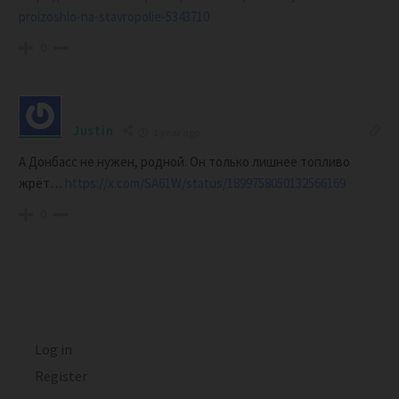
proizoshlo-na-stavropolie-5343710
0
Justin
1 year ago
А Донбасс не нужен, родной. Он только лишнее топливо
жрёт…
https://x.com/SA61W/status/1899758050132566169
0
Log in
Register