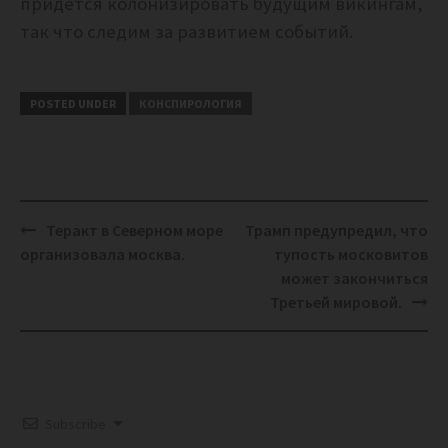
придется колонизировать будущим викингам,
так что следим за развитием событий.
POSTED UNDER
КОНСПИРОЛОГИЯ
Post
Теракт в Северном море
Трамп предупредил, что
navigation
организовала москва.
тупость московитов
может закончиться
Третьей мировой.
Subscribe