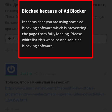
90-х.
Денег у банков на выдачу 90% вкладов просто нет
,
Blocked because of Ad Blocker
не говоря уже о каких-то баснословных процентах.
Политбюро надеется на чудо – снятие санкций, но ситуация
It seems that you are using some ad
больше напоминает фарс, чем реальный выход из
blocking software which is preventing
кризиса.
“Zа что боролись”…
the page from fully loading. Please
Spoiler
whitelist this website or disable ad
blocking software.
0
Justin
1 year ago
Только, что на Киев упал метеорит
https://www.unian.net/incidents/meteorit-kiev-v-stolice-
progremel-vzryv-v-nebe-zametili-vspyshku-video-novosti-kieva-
12943599.html
0