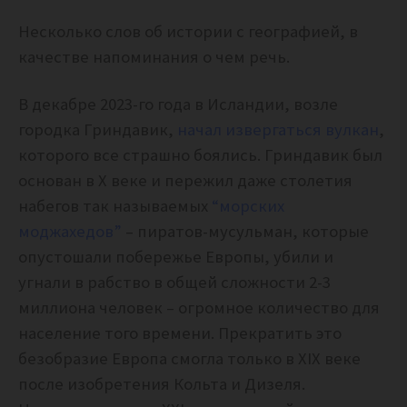
Несколько слов об истории с географией, в
качестве напоминания о чем речь.
В декабре 2023-го года в Исландии, возле
городка Гриндавик,
начал извергаться вулкан
,
которого все страшно боялись. Гриндавик был
основан в X веке и пережил даже столетия
набегов так называемых
“морских
моджахедов”
– пиратов-мусульман, которые
опустошали побережье Европы, убили и
угнали в рабство в общей сложности 2-3
миллиона человек – огромное количество для
население того времени. Прекратить это
безобразие Европа смогла только в XIX веке
после изобретения Кольта и Дизеля.