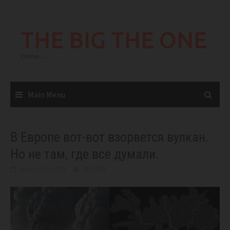
Skip
to
THE BIG THE ONE
content
come…
Main Menu
В Европе вот-вот взорвется вулкан.
Но не там, где все думали.
March 12, 2025
BIGONE