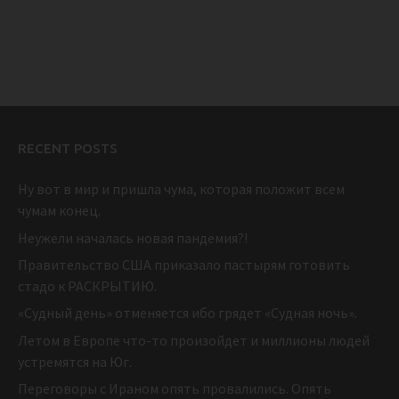
RECENT POSTS
Ну вот в мир и пришла чума, которая положит всем
чумам конец.
Неужели началась новая пандемия?!
Правительство США приказало пастырям готовить
стадо к РАСКРЫТИЮ.
«Судный день» отменяется ибо грядет «Судная ночь».
Летом в Европе что-то произойдет и миллионы людей
устремятся на Юг.
Переговоры с Ираном опять провалились. Опять