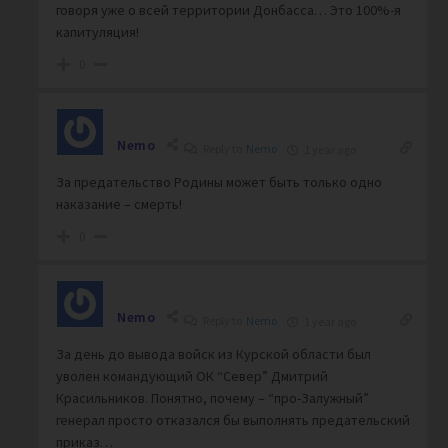
говоря уже о всей территории Донбасса… Это 100%-я
капитуляция!
0
Nemo
Reply to
Nemo
1 year ago
За предательство Родины может быть только одно
наказание – смерть!
0
Nemo
Reply to
Nemo
1 year ago
За день до вывода войск из Курской области был
уволен командующий ОК “Север” Дмитрий
Красильников. Понятно, почему – “про-Залужный”
генерал просто отказался бы выполнять предательский
приказ…