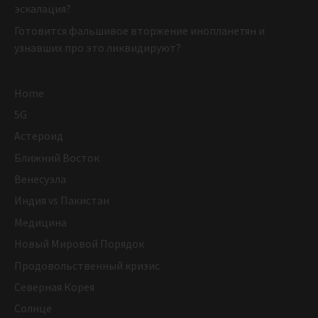
эскалация?
Готовится фальшивое вторжение инопланетян и
узнавших про это ликвидируют?
Home
5G
Астероид
Ближний Восток
Венесуэла
Индия vs Пакистан
Медицина
Новый Мировой Порядок
Продовольственный кризис
Северная Корея
Солнце