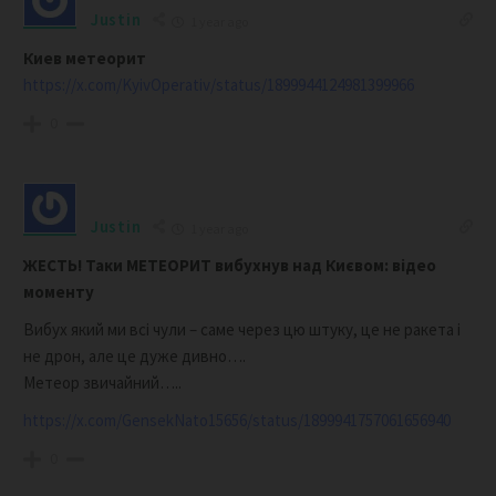
Justin
1 year ago
Киев метеорит
https://x.com/KyivOperativ/status/1899944124981399966
0
Justin
1 year ago
ЖЕСТЬ! Таки МЕТЕОРИТ вибухнув над Києвом: відео
моменту
Вибух який ми всі чули – саме через цю штуку, це не ракета і
не дрон, але це дуже дивно….
Метеор звичайний…..
https://x.com/GensekNato15656/status/1899941757061656940
0