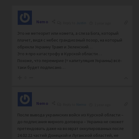
Nemo
Reply to
Justin
1 year ago
Это не метеорит или комета, а слеза Бога, который
плачет, видя с небес грандиозный позор, на который
обрекли Украину Трамп и Зеленский…
Это я про катастрофу в Курской области…
Похоже, что перемирие (= капитуляция Украины) всё-
таки будет подписано…
0
Nemo
Reply to
Nemo
1 year ago
После вывода украинских войск из Курской области –
до подписания мирного договора – Украина не сможет
претендовать даже на возврат оккупированных после
24.02.22 частей Донецкой и Луганской областей, не