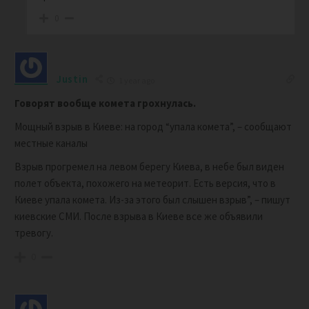
0
Justin
1 year ago
Говорят вообще комета грохнулась.
Мощный взрыв в Киеве: на город “упала комета”, – сообщают
местные каналы
Взрыв прогремел на левом берегу Киева, в небе был виден
полет объекта, похожего на метеорит. Есть версия, что в
Киеве упала комета. Из-за этого был слышен взрыв”, – пишут
киевские СМИ. После взрыва в Киеве все же объявили
тревогу.
0