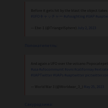
Before it gets hit by the blast the object take
#UFOキャッチャー
#ufosighting
#UAP
#uaptw
— Ebe-1 (@TriangelSphere)
July 2, 2023
Попокатепетль:
And again a UFO over the volcano Popocatep
#usa
#ufocommunit
#ovni
#californiay
#extrate
#UAPTwitter
#UAPs
#uaptwitter
pic.twitter.
— World War 3 (@Worldwar_3_)
May 25, 2023
Сакурадзима: