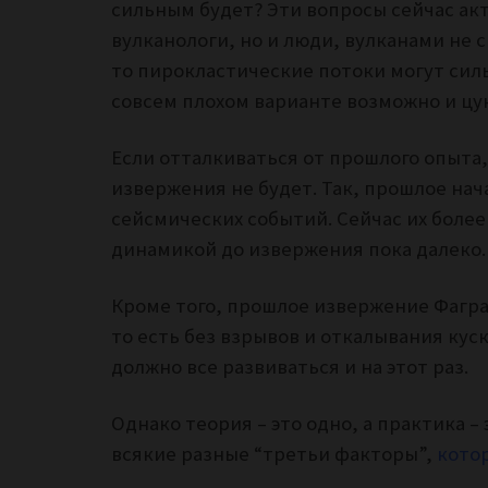
сильным будет? Эти вопросы сейчас ак
вулканологи, но и люди, вулканами не 
то пирокластические потоки могут силь
совсем плохом варианте возможно и цу
Если отталкиваться от прошлого опыта,
извержения не будет. Так, прошлое нач
сейсмических событий. Сейчас их более
динамикой до извержения пока далеко
Кроме того, прошлое извержение Фагра
то есть без взрывов и откалывания куск
должно все развиваться и на этот раз.
Однако теория – это одно, а практика –
всякие разные “третьи факторы”,
котор