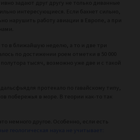
тивно задают друг другу не только диванные
сильно интересующиеся. Если бахнет сильно,
но нарушить работу авиации в Европе, а при
нами.
 то в ближайшую неделю, а то и две три
алось по достижении роем отметки в 50 000
 полутора тысяч, возможно уже две и с такой
.
дальсфьядля протекало по гавайскому типу,
ов побережья в море. В теории как-то так
 это немного другое. Особенно, если есть
ые геологическая наука не учитывает: