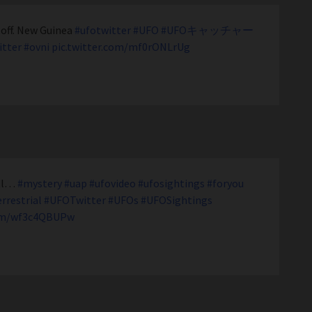
s off. New Guinea
#ufotwitter
#UFO
#UFOキャッチャー
itter
#ovni
pic.twitter.com/mf0rONLrUg
etl…
#mystery
#uap
#ufovideo
#ufosightings
#foryou
rrestrial
#UFOTwitter
#UFOs
#UFOSightings
com/wf3c4QBUPw