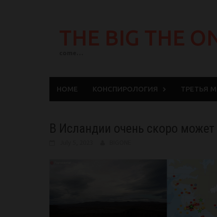
Skip
to
THE BIG THE O
content
come…
HOME
КОНСПИРОЛОГИЯ
ТРЕТЬЯ 
В Исландии очень скоро может 
July 5, 2023
BIGONE