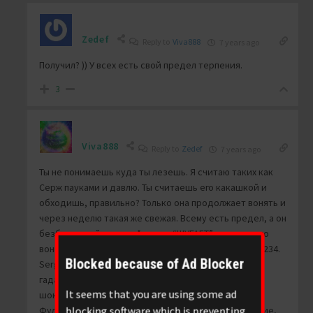
Zedef
Reply to
Viva888
7 years ago
Получил? )) У всех есть свой предел терпения.
3
Viva888
Reply to
Zedef
7 years ago
Ты не понимаешь куда ты лезешь. Я считаю таких как
Серж пауками и давлю. Ты считаешь его какашкой и
обходишь, правильно? Только она продолжает вонять и
через неделю такая же свежая. Всему есть предел, а он
безбашенный, всех за*ирает, “ШУГАЕТ” оно нас, чмо
вонючее, его цитата, с дружками обсосами Flay и 1234.
Blocked because of Ad Blocker
Serge: Респект, 1234, тоже их подшугивай .. – этих
гадателей по Фуфлорду и Каламбуру.. любителей
It seems that you are using some ad
шоколадных сливок для тела ) Ну не читайте тогда
blocking software which is preventing
Фулфорда, читайте его бесопророчества злое$^чие,