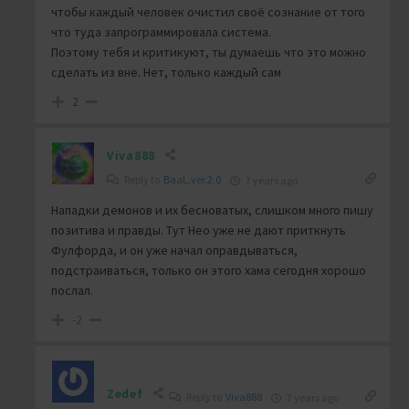
чтобы каждый человек очистил своё сознание от того
что туда запрограммировала система.
Поэтому тебя и критикуют, ты думаешь что это можно
сделать из вне. Нет, только каждый сам
2
Viva888
Reply to
BaaL.ver.2.0
7 years ago
Нападки демонов и их бесноватых, слишком много пишу
позитива и правды. Тут Нео уже не дают приткнуть
Фулфорда, и он уже начал оправдываться,
подстраиваться, только он этого хама сегодня хорошо
послал.
-2
Zedef
Reply to
Viva888
7 years ago