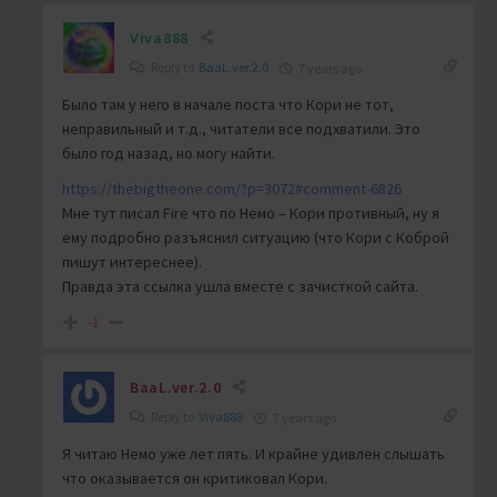
Viva888
Reply to
BaaL.ver.2.0
7 years ago
Было там у него в начале поста что Кори не тот,
неправильный и т.д., читатели все подхватили. Это
было год назад, но могу найти.
https://thebigtheone.com/?p=3072#comment-6826
Мне тут писал Fire что по Немо – Кори противный, ну я
ему подробно разъяснил ситуацию (что Кори с Коброй
пишут интереснее).
Правда эта ссылка ушла вместе с зачисткой сайта.
-1
BaaL.ver.2.0
Reply to
Viva888
7 years ago
Я читаю Немо уже лет пять. И крайне удивлен слышать
что оказывается он критиковал Кори.