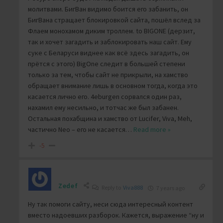
молитвами. БигВан видимо боится его забанить, он
БигВана стращает блокировкой сайта, пошёл вслед за
Флаем монохамом диким троллем. to BIGONE (дерзит,
так и хочет загадить и заблокировать наш сайт. Ему
суке с Беларуси виднее как всё здесь загадить, он
прётся с этого) BigOne следит в большей степени
только за тем, чтобы сайт не прикрыли, на хамство
обращает внимание лишь в основном тогда, когда это
касается лично его. 4eburgen сорвался один раз,
нахамил ему несильно, и тотчас же был забанен.
Остальная похабщина и хамство от Lucifer, Viva, Meh,
частично Neo – его не касается
…
Read more »
-5
Zedef
Reply to
Viva888
7 years ago
Ну так помоги сайту, неси сюда интересный контент
вместо надоевших разборок. Кажется, выражение “ну и