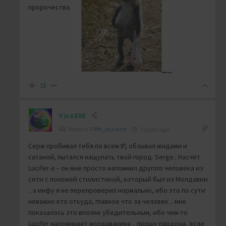
пророчества.
10
Viva888
Reply to
Fifth_account
7 years ago
Серж пробивал тебя по всем IP, обзывал жидами и
сатаной, пытался нащупать твой город. Serge.: Насчёт
Lucifer-a – он мне просто напомнил другого человека из
сети с похожей стилистикой, который был из Молдавии
.. а инфу я не перепроверил нормально, ибо это по сути
неважно кто откуда, главное что за человек .. мне
показалось это вполне убедительным, ибо чем-то
Lucifer напоминает молдаванина .. прошу пардона, если