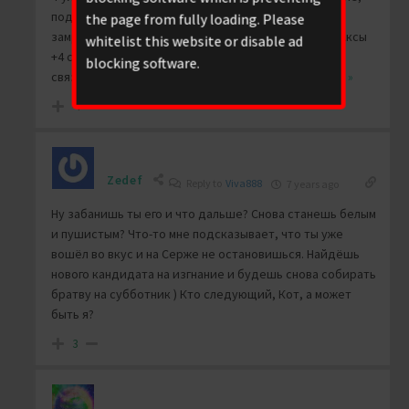
поджигатель Аль-Аксы дебилоидный,
the page from fully loading. Please
замракобешенный. “Пророчества” его: взрыв Аль-Аксы
whitelist this website or disable ad
+4 сбитых землетрясения Бывают у меня ошибки,
blocking software.
связанные с неправильным принятием
…
Read more »
-7
Zedef
Reply to
Viva888
7 years ago
Ну забанишь ты его и что дальше? Снова станешь белым
и пушистым? Что-то мне подсказывает, что ты уже
вошёл во вкус и на Серже не остановишься. Найдёшь
нового кандидата на изгнание и будешь снова собирать
братву на субботник ) Кто следующий, Кот, а может
быть я?
3