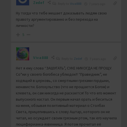
Zedef
Reply to
Viva888
7 years ago
Ну тогда что тебе мешает доказывать людям свою
правоту аргументированно и без перехода на
личности?
5
Viva888
Reply to
Zedef
7 years ago
Нет я ему слова “ЗАШУГАТЬ”, СУКЕ НИКОГДА НЕ ПРОЩУ.
Со*ни у своего богобеса ублюдок!! “Праведник”, не
ходящий в церковь, со смертными грехами гордыни,
ненависти. Богохульство (что не прощается Богом) и
клевета, он сам никогда не раскается! То что его момент
выпускного настал. Он первым начал орать и беситься
на меня, обзывая позитивный материал о Столбах
Света, прицепившись к слову Аштар, которого он не
читал, но осуждает своим грязным ртом, так его научила
люциферианка-яхвенница. Я потом прочитал её