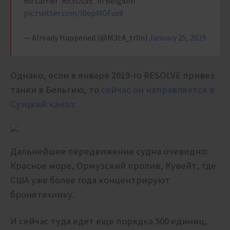
Ro carrier 'RESOLVE' in Belgium
pic.twitter.com/l0opMGFus9
— Already Happened (@M3t4_tr0n)
January 25, 2019
Однако, если в январе 2019-го RESOLVE привез
танки в Бельгию, то
сейчас он направляется в
Суэцкий канал:
Дальнейшее передвижение судна очевидно:
Красное море, Ормузский пролив, Кувейт, где
США уже более года концентрируют
бронетехнику.
И сейчас туда едет еще порядка 500 единиц,