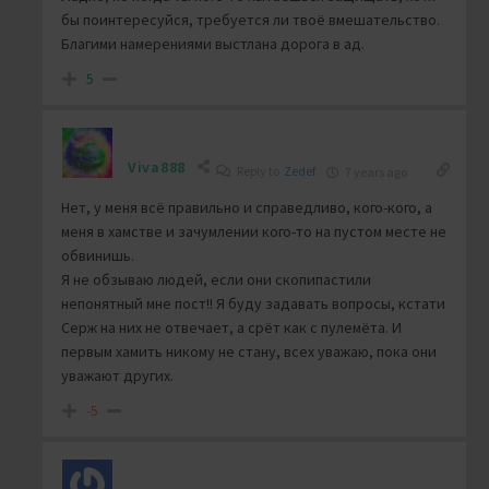
бы поинтересуйся, требуется ли твоё вмешательство.
Благими намерениями выстлана дорога в ад.
5
Viva888
Reply to
Zedef
7 years ago
Нет, у меня всё правильно и справедливо, кого-кого, а
меня в хамстве и зачумлении кого-то на пустом месте не
обвинишь.
Я не обзываю людей, если они скопипастили
непонятный мне пост!! Я буду задавать вопросы, кстати
Серж на них не отвечает, а срёт как с пулемёта. И
первым хамить никому не стану, всех уважаю, пока они
уважают других.
-5