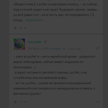
обидел этим )). Lucifer-а ещё можно понять, – он сейчас
под статьёй ходит и не знает будущего своего.. нервы ..
но всё равно это – не в честь ему. Не понравилось ? ))
Когда
…
Read more »
-6
Viva888
Reply to
Fifth_account
7 years ago
.. а вот в Lucifer’е – нету еврейской крови .. родился и
вырос в Молдавии, сейчас живёт недалеко от
Краснодара .. )
..я адепт истины и светлой стороны, Lucifer, а не
отсебятины или искажённой инфы..
.. но ты, Lucifer, – разве не проникся шедевральной
каменюкой и не покаялся по-ахеждаковски в память о
Шитманах-Срулях ?
-7