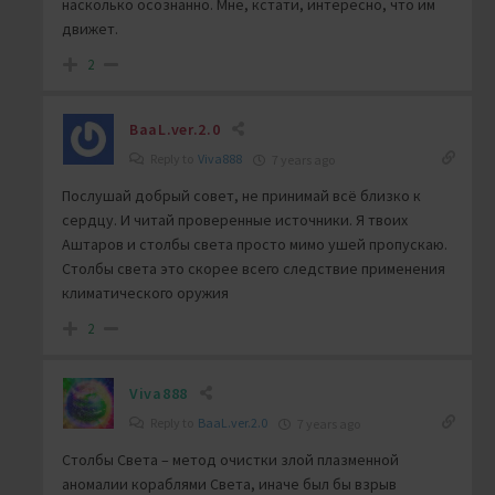
насколько осознанно. Мне, кстати, интересно, что им
движет.
2
BaaL.ver.2.0
Reply to
Viva888
7 years ago
Послушай добрый совет, не принимай всё близко к
сердцу. И читай проверенные источники. Я твоих
Аштаров и столбы света просто мимо ушей пропускаю.
Столбы света это скорее всего следствие применения
климатического оружия
2
Viva888
Reply to
BaaL.ver.2.0
7 years ago
Столбы Света – метод очистки злой плазменной
аномалии кораблями Света, иначе был бы взрыв