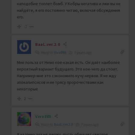
наподобие топлет-бомб. У Кобры негатива и лжи вы не
найдёте, я его постоянно читаю, включая обсуждения
его.
-2
BaaL.ver.2.0
Reply to
Viva888
7 years ago
Мне польза от Немо кое-какая есть. Он даёт наиболее
вероятный вариант будущего. Это кое-чего да стоит.
Например мне это сэкономило кучу нервов. Я не жду
апокалипсисов и не трясу пророчествами как
некоторые
2
Viva888
Reply to
BaaL.ver.2.0
7 years ago
Я на Немо зла не держу, пусть обещает светлое