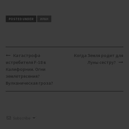
POSTED UNDER
ИРАН
Post
Катастрофа
Когда Земля родит для
navigation
истребителя F-18 в
Луны сестру?
Калифорнии. Огни
землетрясения?
Вулканическая гроза?
Subscribe