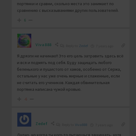
портянки и сравни, сколько места это занимает по
сравнению с высказываниями других пользователей.
6
Viva888
Reply to
Zedef
7 years ago
Я дрязги не начинаю!! Это его цель затравить здесь всё
и вся и подмять под себя. Буду защищать любого
беленького и пушистого от хамов, особенно от Сержа,
остальные у нас уже очень мирные и слаженные, если
не считать его учеников. Каждая обвинительная
портянка написана чужой кровью.
-6
Zedef
Reply to
Viva888
7 years ago
Ладно, но когда ты кого-то пытаешься защищать, хотя