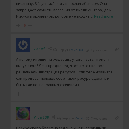
писанину, 3 “лучших” темы и послал её лесом. Она
запрещает слушать послания от имени Аштара, да и
Иисуса и архангелов, которые не входят
…
Read more »
-6
Zedef
Reply to
Viva888
7 years ago
А почему именно ты решаешь, у кого настал момент
выпускного? Я бы предпочёл, чтобы этот вопрос
решала администрация ресурса. Если тебе нравится
сам процесс, можешь себе такой ресурс сделать и
быть там полноправным хозяином )
5
Viva888
Reply to
Zedef
7 years ago
Ресурс скоро будет на ладан дышать сержиными