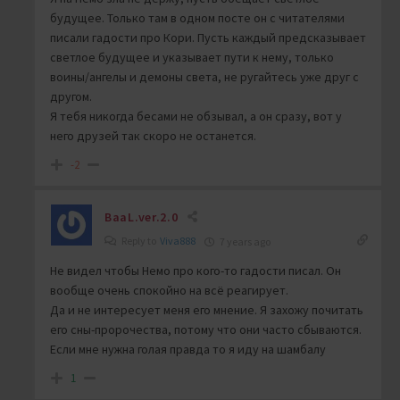
будущее. Только там в одном посте он с читателями
писали гадости про Кори. Пусть каждый предсказывает
светлое будущее и указывает пути к нему, только
воины/ангелы и демоны света, не ругайтесь уже друг с
другом.
Я тебя никогда бесами не обзывал, а он сразу, вот у
него друзей так скоро не останется.
-2
BaaL.ver.2.0
Reply to
Viva888
7 years ago
Не видел чтобы Немо про кого-то гадости писал. Он
вообще очень спокойно на всё реагирует.
Да и не интересует меня его мнение. Я захожу почитать
его сны-пророчества, потому что они часто сбываются.
Если мне нужна голая правда то я иду на шамбалу
1