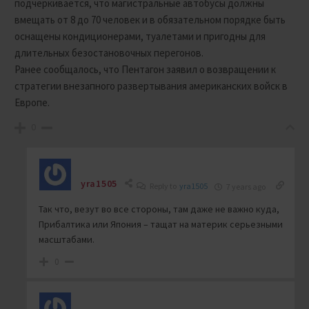
подчеркивается, что магистральные автобусы должны
вмещать от 8 до 70 человек и в обязательном порядке быть
оснащены кондиционерами, туалетами и пригодны для
длительных безостановочных перегонов.
Ранее сообщалось, что Пентагон заявил о возвращении к
стратегии внезапного развертывания американских войск в
Европе.
0
yra1505
Reply to
yra1505
7 years ago
Так что, везут во все стороны, там даже не важно куда,
Прибалтика или Япония – тащат на материк серьезными
масштабами.
0