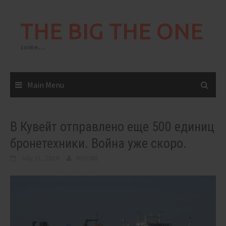
Skip
to
THE BIG THE ONE
content
come…
Main Menu
В Кувейт отправлено еще 500 единиц
бронетехники. Война уже скоро.
July 31, 2019
BIGONE