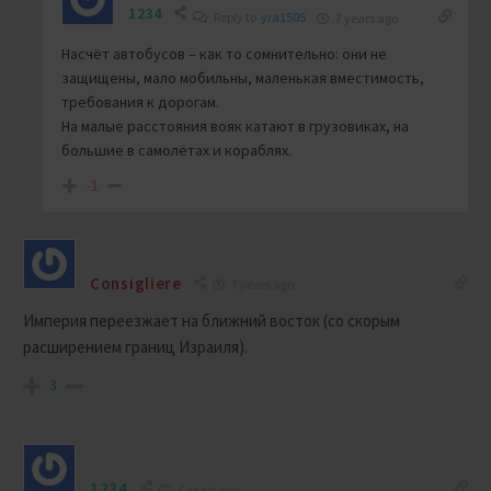
1234
Reply to
yra1505
7 years ago
Насчёт автобусов – как то сомнительно: они не
защищены, мало мобильны, маленькая вместимость,
требования к дорогам.
На малые расстояния вояк катают в грузовиках, на
большие в самолётах и кораблях.
-1
Consigliere
7 years ago
Империя переезжает на ближний восток (со скорым
расширением границ Израиля).
3
1234
7 years ago