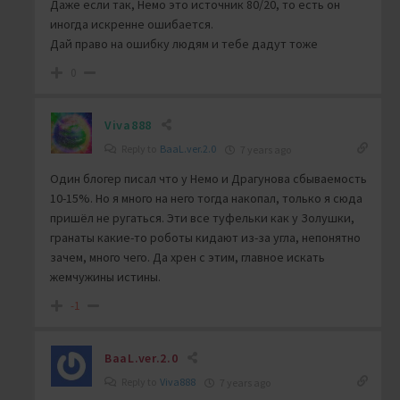
Даже если так, Немо это источник 80/20, то есть он
иногда искренне ошибается.
Дай право на ошибку людям и тебе дадут тоже
0
Viva888
Reply to
BaaL.ver.2.0
7 years ago
Один блогер писал что у Немо и Драгунова сбываемость
10-15%. Но я много на него тогда накопал, только я сюда
пришёл не ругаться. Эти все туфельки как у Золушки,
гранаты какие-то роботы кидают из-за угла, непонятно
зачем, много чего. Да хрен с этим, главное искать
жемчужины истины.
-1
BaaL.ver.2.0
Reply to
Viva888
7 years ago