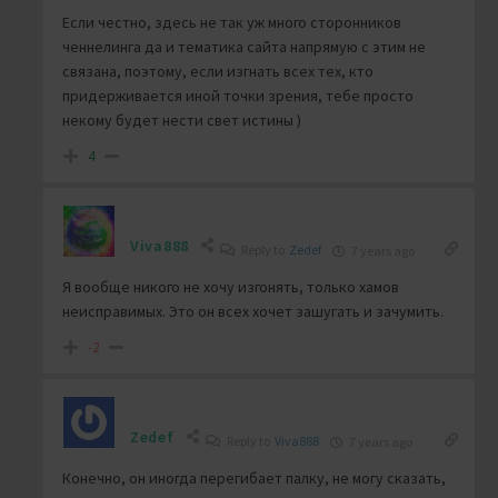
Если честно, здесь не так уж много сторонников
ченнелинга да и тематика сайта напрямую с этим не
связана, поэтому, если изгнать всех тех, кто
придерживается иной точки зрения, тебе просто
некому будет нести свет истины )
4
Viva888
Reply to
Zedef
7 years ago
Я вообще никого не хочу изгонять, только хамов
неисправимых. Это он всех хочет зашугать и зачумить.
-2
Zedef
Reply to
Viva888
7 years ago
Конечно, он иногда перегибает палку, не могу сказать,