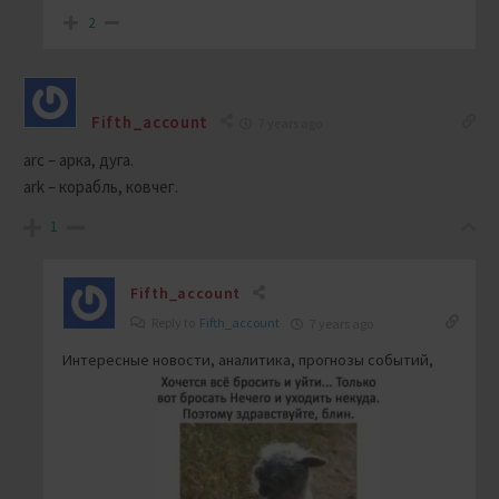
2
Fifth_account
7 years ago
arc – арка, дуга.
ark – корабль, ковчег.
1
Fifth_account
Reply to
Fifth_account
7 years ago
Интересные новости, аналитика, прогнозы событий,