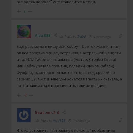
где здесь логика?” уже становится мемом.
3
Viva888
Reply to
Zedef
7 years ago
Ещё раз, когда я пишу или Кобру – Цветок Жизни и т.д.,
он всё позитив пишет, устранение астральной нечисти
и т.д ИЛИ Габриэля итальянца (Аштар, Столбы Света)
или Кабамура (всё позитив, посадки клонов кабалы),
Фулфорда, которых он лает конторюгенд сраный со
своими 1234 и т.д. Мне уже хочется изгнать их сначала, а
потом заниматься мирными и высокими вещами.
-2
BaaL.ver.2.0
Reply to
Viva888
7 years ago
Чтобы устранить “астральную нечисть” необходимо