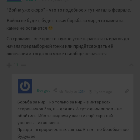
“Война уже скоро” – что то подобное я тут читал в феврале.
Войны не будет, будет такая борьба за мир, что камня на
камне не останется
Со сроками – всё просто: нужно успеть раскатать врагов до
начала предвыборной гонки или придётся ждать её
окончания и тогда она может вообще не начатся.
11
Serge.
Reply to
1234
7 years ago
Борьба за мир .. но только за мир – в интересах
сторонников Зла, и – для них. А тут одним миром – не
обойтись. Ибо за жидами у власти ещё скрытый
уровень – их хозяева.
Правда – в пророчествах святых. А там – не безоблачное
будущее.