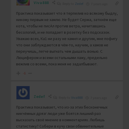
Viva888
Reply to
Zedef
7 years ago
Практика показывает что я терпелив ко всякому быдлу,
никому первым не хамлю. Не будет Сержа, заткнём еще
кота, чтобы не писАл против ветра, начитавшись
бесологий, и не попадает в розетку без подсказок.
Уважаю всех, Ка1 ни разу не хамил и другим, мне пофигу
что они заблуждаются в чём-то, научим, а хамов не
переучишь, легче выгнать чем дышать вонью. С
Люцифером и всеми остальными лажу, предельно
вежлив со всеми, пока меня не задалбывают.
-6
Zedef
Reply to
Viva888
7 years ago
Практика показывает, что из-за этих бесконечных
никчёмных дрязг люди уже боятся лишний раз
высказать своё мнение в комментариях. Любишь
статистику? Собери в кучу свои обвинительные