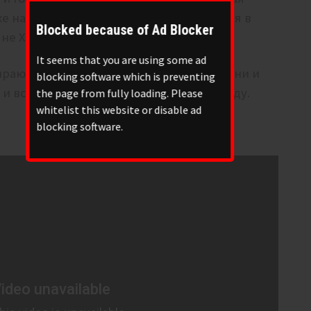
же на правду, хотя для полярного сияния в
Blocked because of Ad Blocker
не X2. Именно так всегда и было.
It seems that you are using some ad
рают халатом очки, снова пускают слюни и
blocking software which is preventing
и все такое. И это тоже похоже на правду.
the page from fully loading. Please
whitelist this website or disable ad
blocking software.