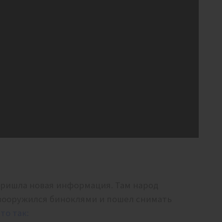
 пришла новая информация. Там народ
вооружился биноклями и пошел снимать
то так: