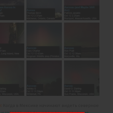
:
Когда в Мексике начинают видеть северное
 говорят, что так мол и так – солнечная