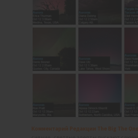
Комментарий Редакции The Big The One
сияние, светлые адепты пускают слюни и