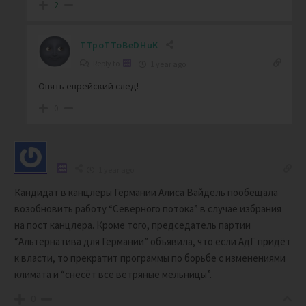
2
TTpoTToBeDHuK
Reply to
1 year ago
Опять еврейский след!
0
1 year ago
Кандидат в канцлеры Германии Алиса Вайдель пообещала
возобновить работу “Северного потока” в случае избрания
на пост канцлера. Кроме того, председатель партии
“Альтернатива для Германии” объявила, что если АдГ придёт
к власти, то прекратит программы по борьбе с изменениями
климата и “снесёт все ветряные мельницы”.
0