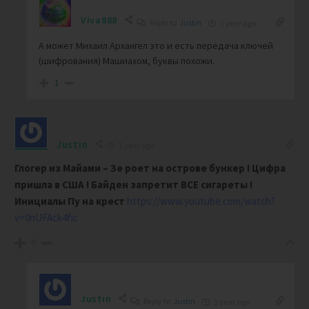
Viva888
Reply to
Justin
1 year ago
А может Михаил Архангел это и есть передача ключей
(шифрования) Машиахом, буквы похожи.
1
Justin
1 year ago
Глогер из Майами – Зе роет на острове бункер ! Цифра
пришла в США ! Байден запретит ВСЕ сигареты !
Инициалы Пу на крест
https://www.youtube.com/watch?
v=0nUFAck4fic
0
Justin
Reply to
Justin
1 year ago