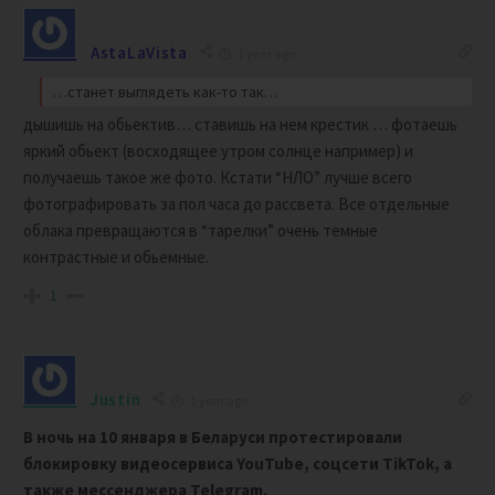
AstaLaVista
1 year ago
…станет выглядеть как-то так…
дышишь на обьектив… ставишь на нем крестик … фотаешь
яркий обьект (восходящее утром солнце например) и
получаешь такое же фото. Кстати “НЛО” лучше всего
фотографировать за пол часа до рассвета. Все отдельные
облака превращаются в “тарелки” очень темные
контрастные и обьемные.
1
Justin
1 year ago
В ночь на 10 января в Беларуси протестировали
блокировку видеосервиса YouTube, соцсети TikTok, а
также мессенджера Telegram.