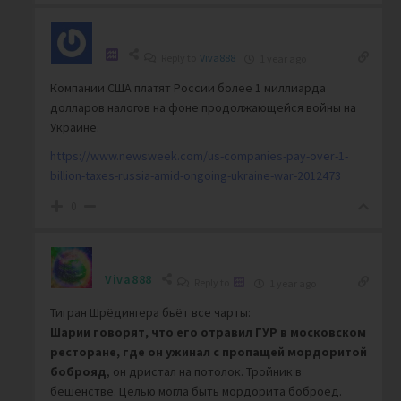
Reply to
Viva888
1 year ago
Компании США платят России более 1 миллиарда
долларов налогов на фоне продолжающейся войны на
Украине.
https://www.newsweek.com/us-companies-pay-over-1-
billion-taxes-russia-amid-ongoing-ukraine-war-2012473
0
Viva888
Reply to
1 year ago
Тигран Шрёдингера бьёт все чарты:
Шарии говорят, что его отравил ГУР в московском
ресторане, где он ужинал с пропащей мордоритой
боброяд
, он дристал на потолок. Тройник в
бешенстве. Целью могла быть мордорита боброёд.