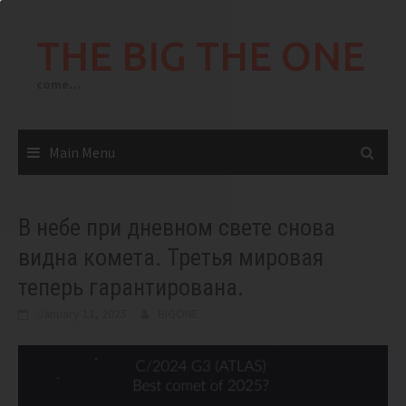
Skip
to
THE BIG THE ONE
content
come…
Main Menu
В небе при дневном свете снова
видна комета. Третья мировая
теперь гарантирована.
January 11, 2025
BIGONE