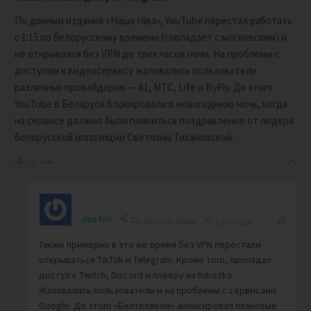
По данным издания «Наша Нiва», YouTube перестал работать
с 1:15 по белорусскому времени (совпадает с московским) и
не открывался без VPN до трех часов ночи. На проблемы с
доступом к видеосервису жаловались пользователи
различных провайдеров — A1, МТС, Life и ByFly. До этого
YouTube в Беларуси блокировали в новогоднюю ночь, когда
на сервисе должно было появиться поздравление от лидера
белорусской оппозиции Светланы Тихановской.
0
Justin
Reply to
Justin
1 year ago
Также примерно в это же время без VPN перестали
открываться TikTok и Telegram. Кроме того, пропадал
доступ к Twitch, Discord и плееру на hdrezka.
Жаловались пользователи и на проблемы с сервисами
Google. До этого «Белтелеком» анонсировал плановые