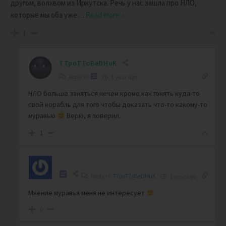
другом, волхвом из Иркутска. Речь у нас зашла про НЛО,
которые мы оба уже
…
Read more »
1
TTpoTToBeDHuK
Reply to
1 year ago
НЛО больше заняться нечем кроме как гонять куда-то
свой корабль для того чтобы доказать что-то какому-то
муравью
Верю, я поверил.
1
Reply to
TTpoTToBeDHuK
1 year ago
Мнение муравья меня не интересует
0