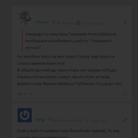
Fenrir
Reply to
1 year ago
Кандидат в канцлеры Германии Алиса Вайдель
пообещала возобновить работу “Северного
потока”
Не зря Илон Маск за неё топит! Сразу чувствуется
согласованная повестка!
В общем где-нибудь через пару лет ждуны победы
Альянса Белых Шляп скажут: мы не этого хотели,
верните нам Чёрные Шляпы и Глубинное Государство!
0
brig
Reply to
Fenrir
1 year ago
Если у кого-то шляпа стала белой или черной, то ему
срочно пора к венерологу.