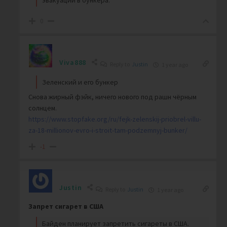
эвакуации в бункера.
0
Viva888
Reply to
Justin
1 year ago
Зеленский и его бункер
Снова жирный фэйк, ничего нового под рашн чёрным
солнцем.
https://www.stopfake.org/ru/fejk-zelenskij-priobrel-villu-
za-18-millionov-evro-i-stroit-tam-podzemnyj-bunker/
-1
Justin
Reply to
Justin
1 year ago
Запрет сигарет в США
Байден планирует запретить сигареты в США.