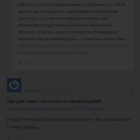
работы на сети передачи данных с полуночи до 7:30. В
частности, сообщалось о возможных ограничениях
«доступа к услугам сети передачи данных для
абонентов города Минска, Гомеля и Гомельской
области». «Похоже, власти готовятся к блокировке
интернета во время выборов», — отметила «Наша Нiва».
https://ex-press.live/rubrics/texnologii/2025/01/10/nochyu-
v-belarusi-blokirovali-youtube-i-tiktok
0
Justin
1 year ago
Три дня тьмы – это ложь из преисподней!
https://www.youtube.com/watch?v=DC8-IMtwO2o
Игорь Роменский Пророческое служение –
Восстановление
Скинии Давида.
0