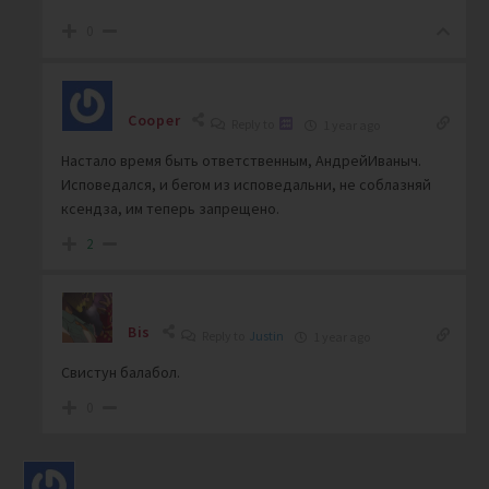
0
Cooper
Reply to
1 year ago
Настало время быть ответственным, АндрейИваныч.
Исповедался, и бегом из исповедальни, не соблазняй
ксендза, им теперь запрещено.
2
Bis
Reply to
Justin
1 year ago
Свистун балабол.
0