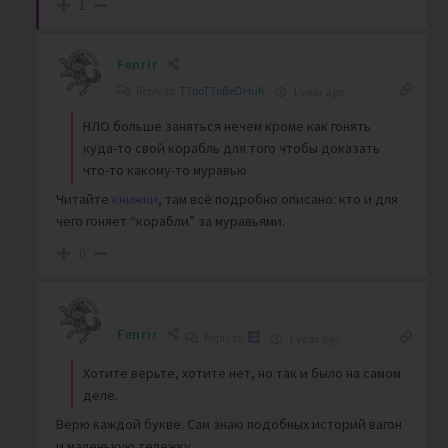
1
Fenrir
Reply to
TTpoTToBeDHuK
1 year ago
НЛО больше заняться нечем кроме как гонять
куда-то свой корабль для того чтобы доказать
что-то какому-то муравью
Читайте
книжки
, там всё подробно описано: кто и для
чего гоняет “корабли” за муравьями.
0
Fenrir
Reply to
1 year ago
Хотите верьте, хотите нет, но так и было на самом
деле.
Верю каждой букве. Сам знаю подобных историй вагон
и маленькую тележку.