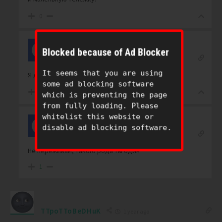
0
Blocked because of Ad Blocker
Reply to
Fenrir
1 year ago
It seems that you are using
Я думал что один такого рода. А кто они?
some ad blocking software
-1
which is preventing the page
from fully loading. Please
whitelist this website or
disable ad blocking software.
Cooper
Reply to
1 year ago
Не переживай, такого рода ты один
1
TTpoTToBeDHuK
1 year ago