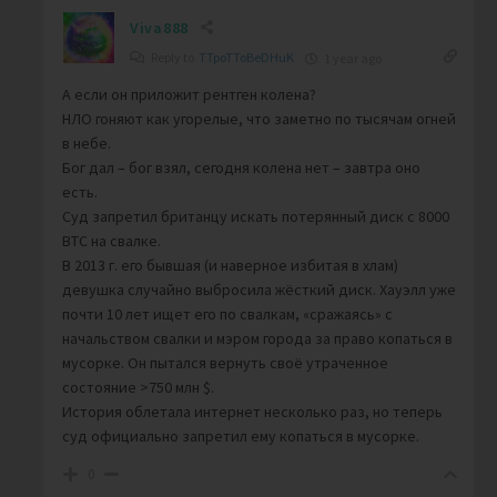
Viva888
Reply to
TTpoTToBeDHuK
1 year ago
А если он приложит рентген колена?
НЛО гоняют как угорелые, что заметно по тысячам огней
в небе.
Бог дал – бог взял, сегодня колена нет – завтра оно
есть.
Суд запретил британцу искать потерянный диск с 8000
BTC на свалке.
В 2013 г. его бывшая (и наверное избитая в хлам)
девушка случайно выбросила жёсткий диск. Хауэлл уже
почти 10 лет ищет его по свалкам, «сражаясь» с
начальством свалки и мэром города за право копаться в
мусорке. Он пытался вернуть своё утраченное
состояние >750 млн $.
История облетала интернет несколько раз, но теперь
суд официально запретил ему копаться в мусорке.
0