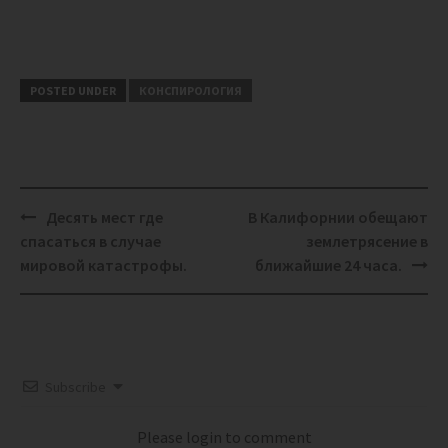
POSTED UNDER
КОНСПИРОЛОГИЯ
Post
Десять мест где
В Калифорнии обещают
navigation
спасаться в случае
землетрясение в
мировой катастрофы.
ближайшие 24 часа.
Subscribe
Please login to comment