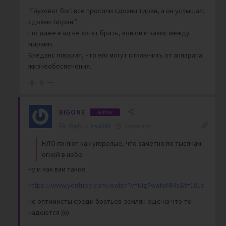
“Глуховат бог: все просили сдохни тиран, а он услышал:
сдохни Тигран.”
Его даже в ад не хотят брать, вон он и завис между
мирами.
Блёданс говорит, что его могут отключить от аппарата
жизнеобеспечения.
0
BIGONE
Author
Reply to
Viva888
1 year ago
НЛО гоняют как угорелые, что заметно по тысячам
огней в небе.
ну и как вам такое
https://www.youtube.com/watch?v=NIgFwafoMMs&t=181s
но оптимисты среди братьев-землян еще на что-то
надеются ))))