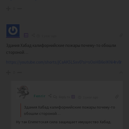
0
1 year ago
Здания Хабад калифорнийские пожары почему-то обошли
стороной…
https://youtube.com/shorts/jCaAK5LSxv0?si=sOoHB6oIKNi4rv8r
0
Fenrir
Reply to
1 year ago
Здания Хабад калифорнийские пожары почему-то
обошли стороной…
Ну так Египетская сила защищает имущество Хабад.