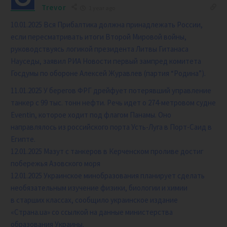
Trevor
1 year ago
10.01.2025
Вся Прибалтика должна принадлежать России,
если пересматривать итоги Второй Мировой войны,
руководствуясь логикой президента Литвы Гитанаса
Науседы, заявил РИА Новости первый зампред комитета
Госдумы по обороне Алексей Журавлев (партия “Родина”).
11.01.2025 У берегов ФРГ дрейфует потерявший управление
танкер с 99 тыс. тонн нефти.
Речь идет о 274-метровом судне
Eventin, которое ходит под флагом Панамы. Оно
направлялось из российского порта Усть-Луга в Порт-Саид в
Египте.
12.01.2025 Мазут с танкеров в Керченском проливе достиг
побережья Азовского моря
12.01.2025
Украинское минобразования планирует сделать
необязательным изучение физики, биологии и химии
в старших классах, сообщило украинское издание
«Страна.ua» со ссылкой на данные министерства
образования Украины.