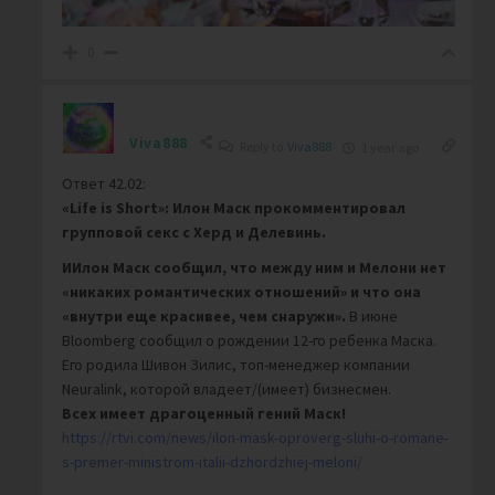
0
Viva888
Reply to
Viva888
1 year ago
Ответ 42.02:
«Life is Short»: Илон Маск прокомментировал
групповой секс с Херд и Делевинь.
ИИлон Маск сообщил, что между ним и Мелони нет
«никаких романтических отношений» и
что она
«внутри еще красивее, чем снаружи».
В июне
Bloomberg сообщил о рождении 12-го ребенка Маска.
Его родила Шивон Зилис, топ-менеджер компании
Neuralink, которой владеет/(имеет) бизнесмен.
Всех имеет драгоценный гений Маск!
https://rtvi.com/news/ilon-mask-oproverg-sluhi-o-romane-
s-premer-ministrom-italii-dzhordzhiej-meloni/