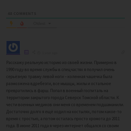
48
COMMENTS
Oldest
1 year ago
Расскажу реальную историю из своей жизни. Примерно в
1990 году во время службы в спецчастях я получил очень
серьёзную травму левой ноги – коленная чашечка была
размозжена вдребезги, все мышцы, жилы и остальное
превратились в фарш. Попал в военный госпиталь на
территории закрытого города Северск Томской области. К
чести военных медиков они меня со временем подшаманили.
Достаточно долго я ещё ходил на костылях, потом какое-то
время с тростью, а потом осталась просто хромота до 2011
года. В июне 2011 года я через интернет общался со своим