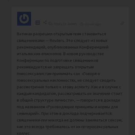
Reply to
Justin
1 year ago
Ватикан разрешил открытым геям становиться
священниками — Reuters. Это следует из новых
рекомендаций, опубликованных Конференцией
итальянских епископов. В новом руководстве
Конференции по подготовке священников
рекомендуется не запрещать открытым
гомосексуалистам принимать сан. «Говоря о
гомосексуальных наклонностях, не следует сводить
рассмотрение только к этому аспекту. Как и в случае с
каждым кандидатом, рассматривать их значение стоит
в общей структуре личности», — говорится в докладе
под названием «Руководящие принципы и нормы для
семинарий». При этом в докладе подчеркивается:
священники-геи никогда не должны заниматься сексом,
как это всегда требовалось от их гетеросексуальных
коллег.