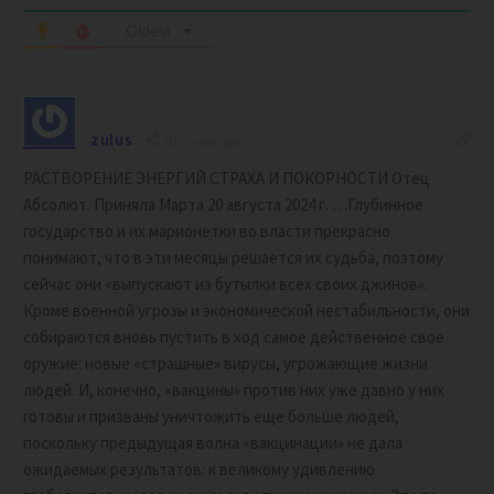
Oldest
zulus
1 year ago
РАСТВОРЕНИЕ ЭНЕРГИЙ СТРАХА И ПОКОРНОСТИ Отец
Абсолют. Приняла Марта 20 августа 2024 г. …Глубинное
государство и их марионетки во власти прекрасно
понимают, что в эти месяцы решается их судьба, поэтому
сейчас они «выпускают из бутылки всех своих джинов».
Кроме военной угрозы и экономической нестабильности, они
собираются вновь пустить в ход самое действенное свое
оружие: новые «страшные» вирусы, угрожающие жизни
людей. И, конечно, «вакцины» против них уже давно у них
готовы и призваны уничтожить еще больше людей,
поскольку предыдущая волна «вакцинации» не дала
ожидаемых результатов: к великому удивлению