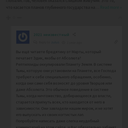
глобалистов, человек оказался слишком живучим. Это то,
что касается планов глубинного государства на
…
Read more »
0
2021 неизвестный
Reply to
zulus
1 year ago
Вы ещё читаете бредятину от Марты, который
печатает Эдик, якобы от Абсолюта?
Рептилоиды оккупировали Планету Земля. В системе
Тьмы, которую они установили на Планете, все Господа
требуют к себе специального обращения, особенно,
когда они сами себя возносят до уровня Творцов или
даже Абсолюта. Это обычное поведение в системе
Тьмы, когда ничтожество, добирающееся до власти,
старается пригнуть всех, кто находится от него в
зависимости. Они завладели нашим миром, и не хотят
его выпускать из своих когтистых лап.
Попробуйте написать даже слегка неудобный
комментарий на этом сайте, и Вас обязательно забанят.