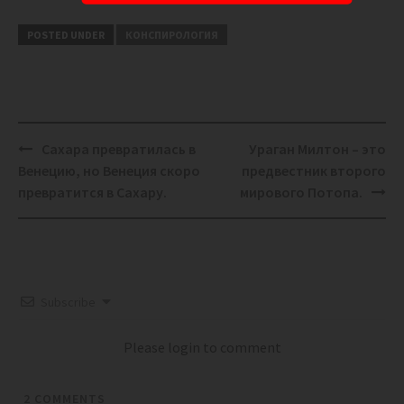
POSTED UNDER
КОНСПИРОЛОГИЯ
Post
Сахара превратилась в
Ураган Милтон – это
navigation
Венецию, но Венеция скоро
предвестник второго
превратится в Сахару.
мирового Потопа.
Subscribe
Please login to comment
2
COMMENTS