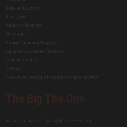
Ближний Восток
Венесуэла
Индия vs Пакистан
Медицина
Новый Мировой Порядок
Продовольственный кризис
Северная Корея
Солнце
Насколько выгодно Increaserev партнерство?
The Big The One
Advertiser inquries –
Sales@increaserev.com