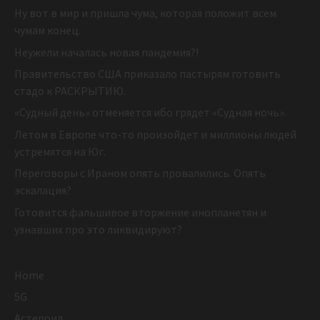
Ну вот в мир и пришла чума, которая положит всем
чумам конец.
Неужели началась новая пандемия?!
Правительство США приказало пастырям готовить
стадо к РАСКРЫТИЮ.
«Судный день» отменяется ибо грядет «Судная ночь».
Летом в Европе что-то произойдет и миллионы людей
устремятся на Юг.
Переговоры с Ираном опять провалились. Опять
эскалация?
Готовится фальшивое вторжение инопланетян и
узнавших про это ликвидируют?
Home
5G
Астероид