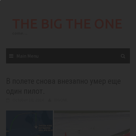
Skip
to
THE BIG THE ONE
content
come…
Main Menu
В полете снова внезапно умер еще
один пилот.
October 10, 2024
BIGONE