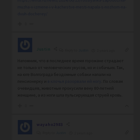
https://lenta.ru/news/2024/06/25/rossiyanka-zapodozrila-
muzha-v-izmene-i-v-kachestve-mesti-napala-s-nozhom-na-
dvuh-docherey/
0
Justin
Reply to
Justin
2 years ago
Напомним, что в последнее время горожане страдают
не только от человеческих укусов, но и собачьих. Так,
на юге Волгограда бездомные собаки напали на
пенсионерку и
в клочья разорвали ей ногу
. По словам
очевидцев, животные прокусили вену 80-летней
женщине, а из ноги шла пульсирующая струей кровь.
0
wayaho2983
Reply to
Justin
2 years ago