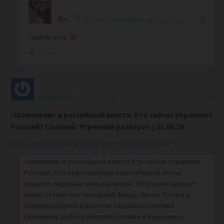
Bis
Reply to
Peter Blood
2 years ago
Смайлы есть
0
Justin
2 years ago
«Шаманизм» в российской власти. Кто сейчас управляет
Россией? Соловей: Утренний разворот / 23.06.24
https://www.youtube.com/watch?v=sHw8hjOychU
«Шаманизм» в российской власти. Кто сейчас управляет
Россией. Кто из российской политической элиты
владеет «ядерным чемоданчиком». Патрушев написал
новую статью про «коварный Запад». Визит Путина в
Северную Корею и Вьетнам. Годовщина мятежа
Пригожина. Дебаты Валерия Соловья и Владимира