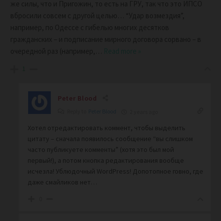
же силы, что и Пригожин, то есть на ГРУ, так что это ИПСО
вбросили совсем с другой целью… “Удар возмездия”,
например, по Одессе с гибелью многих десятков
гражданских – и подписание мирного договора сорвано – в
очередной раз (например,
…
Read more »
1
Peter Blood
Reply to
Peter Blood
2 years ago
Хотел отредактировать коммент, чтобы выделить
цитату – сначала появилось сообщение “вы слишком
часто публикуете комменты” (хотя это был мой
первый!), а потом кнопка редактирования вообще
исчезла! Ублюдочный WordPress! Допотопное говно, где
даже смайликов нет…
0