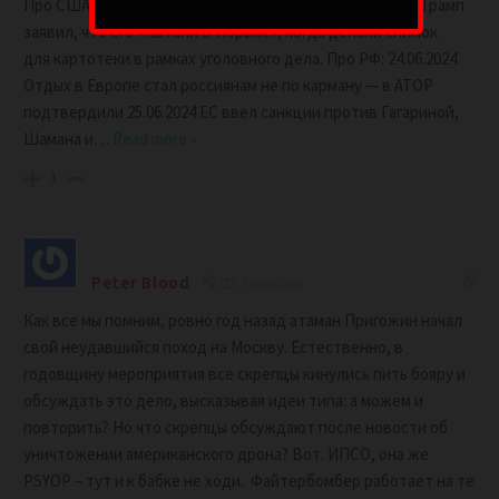
Про США: 25.06.2024 Бывший президент США Дональд Трамп
заявил, что его «пытали в тюрьме», когда делали снимок
для картотеки в рамках уголовного дела. Про РФ: 24.06.2024
Отдых в Европе стал россиянам не по карману — в АТОР
подтвердили 25.06.2024 ЕС ввел санкции против Гагариной,
Шамана и
…
Read more »
1
Peter Blood
2 years ago
Как все мы помним, ровно год назад атаман Пригожин начал
свой неудавшийся поход на Москву. Естественно, в
годовщину мероприятия все скрепцы кинулись пить бояру и
обсуждать это дело, высказывая идеи типа: а можем и
повторить? Но что скрепцы обсуждают после новости об
уничтожении американского дрона? Вот. ИПСО, она же
PSYOP – тут и к бабке не ходи. Файтербомбер работает на те