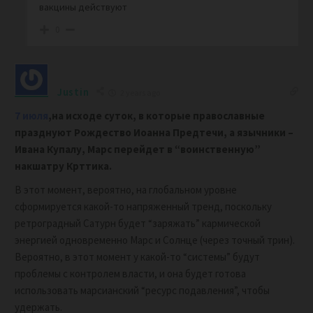
вакцины действуют
0
Justin
2 years ago
7 июля
,на исходе суток, в которые православные
празднуют Рождество Иоанна Предтечи, а язычники –
Ивана Купалу, Марс перейдет в “воинственную”
накшатру Крттика.
В этот момент, вероятно, на глобальном уровне
сформируется какой-то напряженный тренд, поскольку
ретроградный Сатурн будет “заряжать” кармической
энергией одновременно Марс и Солнце (через точный трин).
Вероятно, в этот момент у какой-то “системы” будут
проблемы с контролем власти, и она будет готова
использовать марсианский “ресурс подавления”, чтобы
удержать.