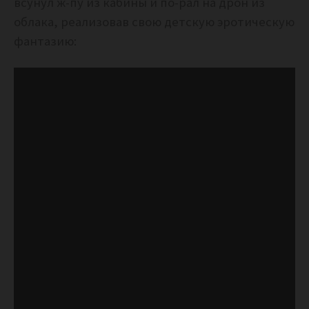
всунул ж-пу из кабины и по-рал на дрон из
облака, реализовав свою детскую эротическую
фантазию: