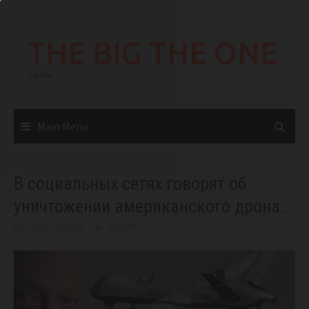
Skip
to
THE BIG THE ONE
content
come…
Main Menu
В социальных сетях говорят об
уничтожении американского дрона.
June 24, 2024
BIGONE