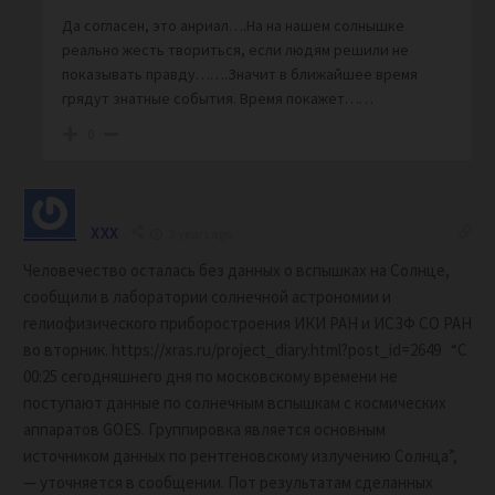
Да согласен, это анриал….На на нашем солнышке
реально жесть твориться, если людям решили не
показывать правду…….Значит в ближайшее время
грядут знатные события. Время покажет……
0
XXX
2 years ago
Человечество осталась без данных о вспышках на Солнце,
сообщили в лаборатории солнечной астрономии и
гелиофизического приборостроения ИКИ РАН и ИСЗФ СО РАН
во вторник. https://xras.ru/project_diary.html?post_id=2649 “С
00:25 сегодняшнего дня по московскому времени не
поступают данные по солнечным вспышкам с космических
аппаратов GOES. Группировка является основным
источником данных по рентгеновскому излучению Солнца”,
— уточняется в сообщении. Пот результатам сделанных