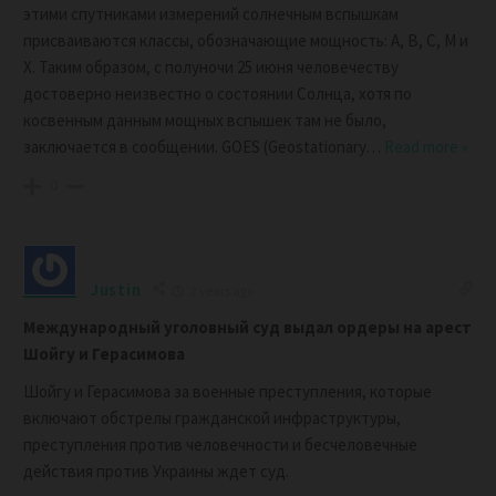
этими спутниками измерений солнечным вспышкам
присваиваются классы, обозначающие мощность: A, B, C, M и
X. Таким образом, с полуночи 25 июня человечеству
достоверно неизвестно о состоянии Солнца, хотя по
косвенным данным мощных вспышек там не было,
заключается в сообщении. GOES (Geostationary
…
Read more »
0
Justin
2 years ago
Международный уголовный суд выдал ордеры на арест
Шойгу и Герасимова
Шойгу и Герасимова за военные преступления, которые
включают обстрелы гражданской инфраструктуры,
преступления против человечности и бесчеловечные
действия против Украины ждет суд.