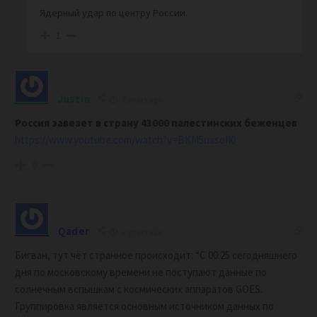
Ядерный удар по центру России.
1
Justin
2 years ago
Россия завезет в страну 43000 палестинских беженцев
https://www.youtube.com/watch?v=BKM5uasoII0
0
Qader
2 years ago
Бигван, тут чёт странное происходит: “
С 00:25 сегодняшнего
дня по московскому времени не поступают данные по
солнечным вспышкам с космических аппаратов GOES.
Группировка является основным источником данных по