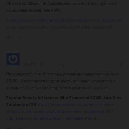
Об этом сообщают информационные агентства, публикуя
официальное заявление МУС.
https://www.icc-cpi.int/news/situation-ukraine-icc-judges-issue-
arrest-warrants-against-sergei-kuzhugetovich-shoigu-and
1
Justin
2 years ago
Популярная бьюти-блогерша, рекламировавшая вакцины от
COVID-19 миллионам подписчиков, внезапно скончалась в
возрасте 36 лет после сердечного приступа в отпуске.
Popular Beauty Influencer Who Promoted COVID Jabs Dies
Suddenly at 36
https://thepeoplesvoice.tv/popular-beauty-
influencer-who-promoted-covid-jabs-dies-suddenly-at-36/?
utm_source=ground.news&utm_medium=referral
1