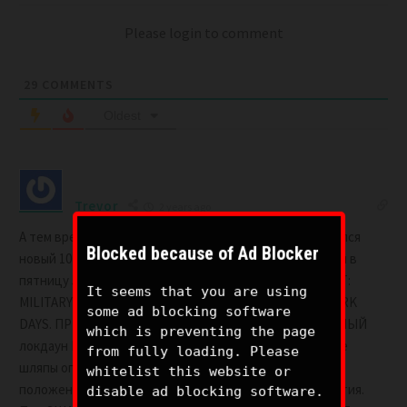
Please login to comment
29
COMMENTS
Oldest
Trevor
2 years ago
А тем временем обратный отсчёт Q закончился и начался
Blocked because of Ad Blocker
новый 10 дневный обратный отсчёт, который кончится в
пятницу 5 июля 2024 года. Новая надпись гласит: ALERT:
It seems that you are using
MILITARY CONTROLLED LOCKDOWN ITS COMING. 10 DARK
some ad blocking software
DAYS. ПРЕДУПРЕЖДЕНИЕ: ВОЕННЫЙ КОНТРОЛИРУЕМЫЙ
which is preventing the page
локдаун ПРИБЛИЖАЕТСЯ. 10 ТЕМНЫХ ДНЕЙ. Т.е Белые
from fully loading. Please
шляпы опять намекают на EBS всемирное военное
whitelist this website or
положение и 10 дней коммуникационной тьмы раскрытия.
disable ad blocking software.