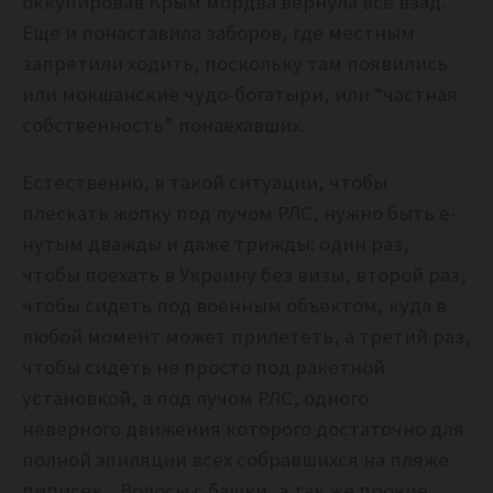
оккупировав Крым мордва вернула все взад.
Еще и понаставила заборов, где местным
запретили ходить, поскольку там появились
или мокшанские чудо-богатыри, или “частная
собственность” понаехавших.
Естественно, в такой ситуации, чтобы
плескать жопку под лучом РЛС, нужно быть е-
нутым дважды и даже трижды: один раз,
чтобы поехать в Украину без визы, второй раз,
чтобы сидеть под военным объектом, куда в
любой момент может прилететь, а третий раз,
чтобы сидеть не просто под ракетной
установкой, а под лучом РЛС, одного
неверного движения которого достаточно для
полной эпиляции всех собравшихся на пляже
пиписек. Волосы с башки, а так же прочие