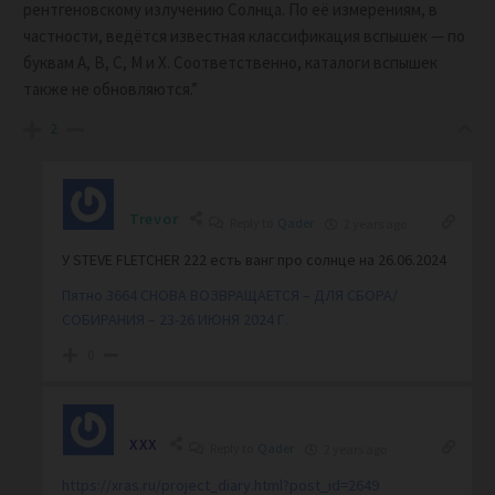
рентгеновскому излучению Солнца. По её измерениям, в
частности, ведётся известная классификация вспышек — по
буквам A, B, C, M и X. Соответственно, каталоги вспышек
также не обновляются.”
2
Trevor
Reply to
Qader
2 years ago
У
STEVE FLETCHER 222 есть ванг про солнце на 26.06.2024
Пятно
3664 СНОВА ВОЗВРАЩАЕТСЯ – ДЛЯ СБОРА/
СОБИРАНИЯ – 23-26 ИЮНЯ 2024 Г.
0
XXX
Reply to
Qader
2 years ago
https://xras.ru/project_diary.html?post_id=2649