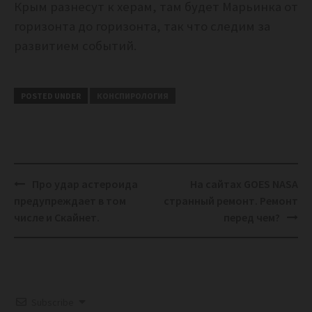
Крым разнесут к херам, там будет Марьинка от
горизонта до горизонта, так что следим за
развитием событий.
POSTED UNDER
КОНСПИРОЛОГИЯ
Post
Про удар астероида
На сайтах GOES NASA
navigation
предупреждает в том
странный ремонт. Ремонт
числе и Скайнет.
перед чем?
Subscribe