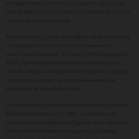
которую намыло песка и ракушек. Но дальше
под водой буйки и снова вертикальная стена с
глубиной сотню метров.
Естественно, таким рельефом на всю катушку
пользовались и советские пляжники, и
советские военные: на скале стоял дивизион
ПВО, противокорабельный комплекс или
какой-нибудь загоризонтный радар – а внизу
плескались туристы, которые никому не
мешали и их никто не гонял.
После распада Совка Украина повыкидывала с
берега большую часть ПВО, поскольку не
собиралась нападать на Турцию и не ждала со
стороны NATO морского десанта. Однако,