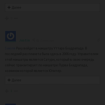
Далее
0
Justin
2 years ago
5 июля
Раху войдет в накшатру Уттара Бхадрапада. В
последний раз планета была здесь в 2006 году. Управителем
этой накшатры является Сатурн, который в свою очередь
сейчас транзитирует по накшатре Пурва Бхадрапада,
хозяином которой является Юпитер.
Далее
1