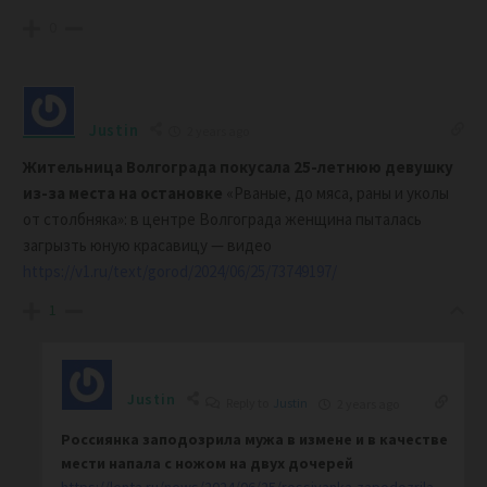
0
Justin
2 years ago
Жительница Волгограда покусала 25-летнюю девушку
из-за места на остановке
«Рваные, до мяса, раны и уколы
от столбняка»: в центре Волгограда женщина пыталась
загрызть юную красавицу — видео
https://v1.ru/text/gorod/2024/06/25/73749197/
1
Justin
Reply to
Justin
2 years ago
Россиянка заподозрила мужа в измене и в качестве
мести напала с ножом на двух дочерей