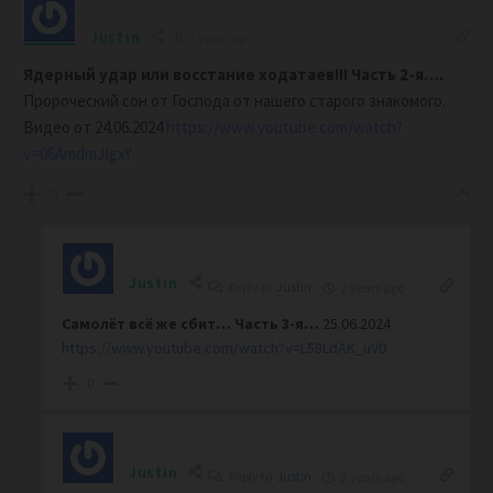
Justin
2 years ago
Ядерный удар или восстание ходатаев!!! Часть 2-я….
Пророческий сон от Господа от нашего старого знакомого.
Видео от 24.06.2024
https://www.youtube.com/watch?
v=06AmdmJIgxY
0
Justin
Reply to
Justin
2 years ago
Самолёт всё же сбит… Часть 3-я…
25.06.2024
https://www.youtube.com/watch?v=L58LdAK_uV0
0
Justin
Reply to
Justin
2 years ago