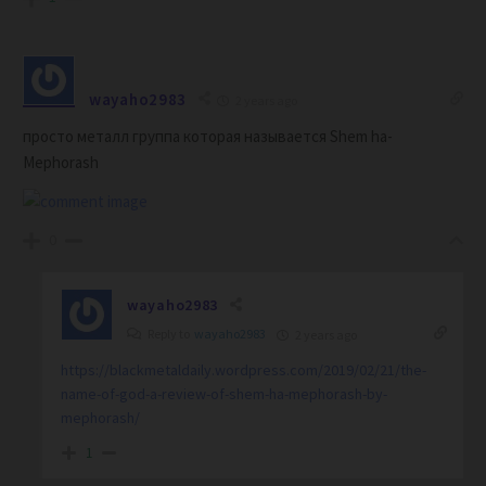
wayaho2983
2 years ago
просто металл группа которая называется Shem ha-
Mephorash
0
wayaho2983
Reply to
wayaho2983
2 years ago
https://blackmetaldaily.wordpress.com/2019/02/21/the-
name-of-god-a-review-of-shem-ha-mephorash-by-
mephorash/
1