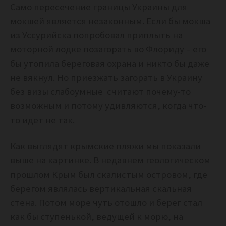
Само пересечение границы Украины для
мокшей является незаконным. Если бы мокша
из Уссурийска попробовал приплыть на
моторной лодке позагорать во Флориду – его
бы утопила береговая охрана и никто бы даже
не вякнул. Но приезжать загорать в Украину
без визы слабоумные считают почему-то
возможным и потому удивляются, когда что-
то идет не так.
Как выглядят крымские пляжи мы показали
выше на картинке. В недавнем геологическом
прошлом Крым был скалистым островом, где
берегом являлась вертикальная скальная
стена. Потом море чуть отошло и берег стал
как бы ступенькой, ведущей к морю, на