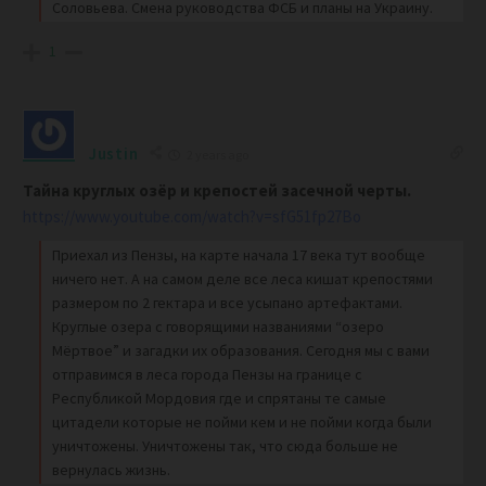
Соловьева. Смена руководства ФСБ и планы на Украину.
1
Justin
2 years ago
Тайна круглых озёр и крепостей засечной черты.
https://www.youtube.com/watch?v=sfG51fp27Bo
Приехал из Пензы, на карте начала 17 века тут вообще
ничего нет. А на самом деле все леса кишат крепостями
размером по 2 гектара и все усыпано артефактами.
Круглые озера с говорящими названиями “озеро
Мёртвое” и загадки их образования. Сегодня мы с вами
отправимся в леса города Пензы на границе с
Республикой Мордовия где и спрятаны те самые
цитадели которые не пойми кем и не пойми когда были
уничтожены. Уничтожены так, что сюда больше не
вернулась жизнь.