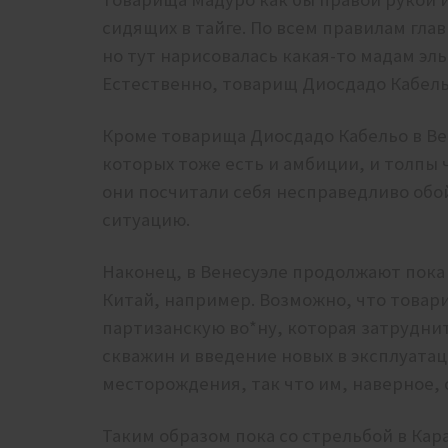
сидящих в тайге. По всем правилам гла
но тут нарисовалась какая-то мадам эл
Естественно, товарищ Диосдадо Кабель
Кроме товарища Диосдадо Кабельо в Ве
которых тоже есть и амбиции, и толпы 
они посчитали себя несправедливо об
ситуацию.
Наконец, в Венесуэле продолжают пока
Китай, например. Возможно, что товар
партизанскую во*ну, которая затрудни
скважин и введение новых в эксплуатац
месторождения, так что им, наверное, 
Таким образом пока со стрельбой в Кар