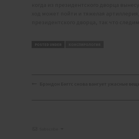
когда из президентского дворца вынесут
ход может пойти и тяжелая артиллерия,
президентского дворца, так что следим
POSTED UNDER
КОНСПИРОЛОГИЯ
Post
Брэндон Биггс снова вангует ужасные вещ
navigation
Subscribe