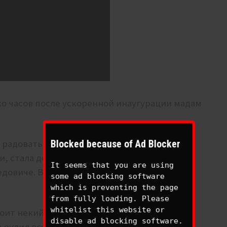
ко часов после ускоренной инаугурации мадам
Blocked because of Ad Blocker
ы радоваться, что американские морпехи
и, стала делать грозные заявления в адрес
It seems that you are using
едовиче. Возможно, что эти высказывания и
some ad blocking software
which is preventing the page
from fully loading. Please
whitelist this website or
стоит некий Диосдадо Кабельо, который был у
disable ad blocking software.
и рулил всякими группировками наркобарыг,