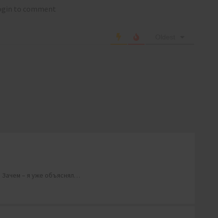
login to comment
Oldest
. Зачем – я уже объяснял…