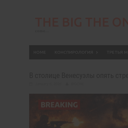
Skip
to
THE BIG THE O
content
come…
HOME
КОНСПИРОЛОГИЯ
ТРЕТЬЯ 
В столице Венесуэлы опять стр
January 6, 2026
BIGONE