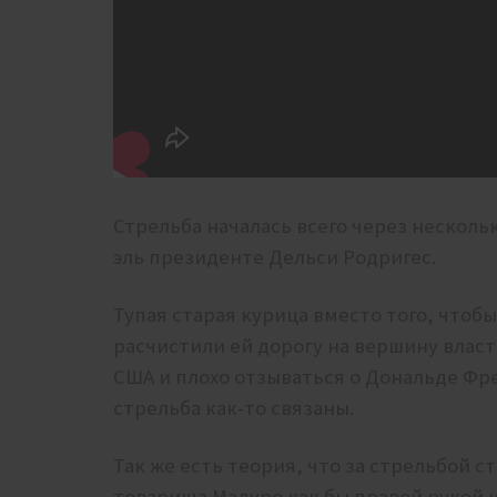
Стрельба началась всего через несколь
эль президенте Дельси Родригес.
Тупая старая курица вместо того, чтоб
расчистили ей дорогу на вершину власт
США и плохо отзываться о Дональде Фр
стрельба как-то связаны.
Так же есть теория, что за стрельбой 
товарища Мадуро как бы правой рукой 