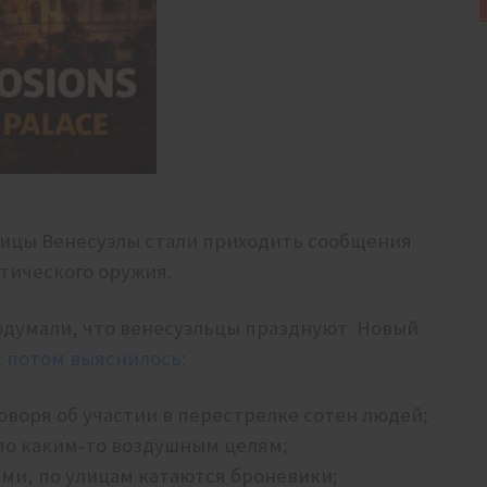
толицы Венесуэлы стали приходить сообщения
тического оружия.
подумали, что венесуэльцы празднуют Новый
к потом выяснилось:
говоря об участии в перестрелке сотен людей;
 по каким-то воздушным целям;
ами, по улицам катаются броневики;