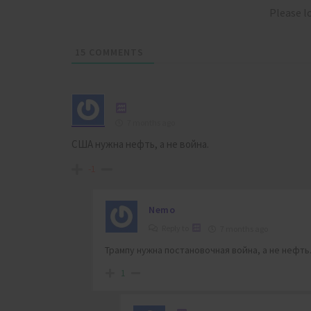
Please 
15
COMMENTS
7 months ago
США нужна нефть, а не война.
-1
Nemo
Reply to
7 months ago
Трампу нужна постановочная война, а не нефть
1