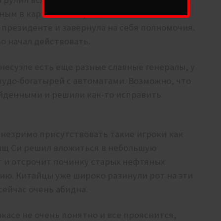
вным в картеле теперь должен был стать он,
ь президенте и завернула на себя полномочия.
о начал действовать.
несуэле есть еще разные славные генералы, у
чудо-богатырей с автоматами. Возможно, что
ойденными и решили как-то исправить
 незримо присутствовать такие игроки как
ищ Си решил вложиться в небольшую
т и отсрочит починку старых нефтяных
ию. Китайцы уже широко разинули рот на эти
сейчас очень абидна.
акасе не очень понятно и все прояснится,