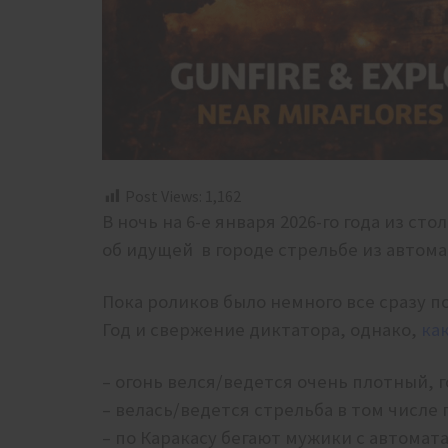
Post Views:
1,162
В ночь на 6-е января 2026-го года из с
об идущей в городе стрельбе из автома
Пока роликов было немного все сразу 
Год и свержение диктатора, однако,
ка
– огонь велся/ведется очень плотный, 
– велась/ведется стрельба в том числе
– по Каракасу бегают мужики с автомат