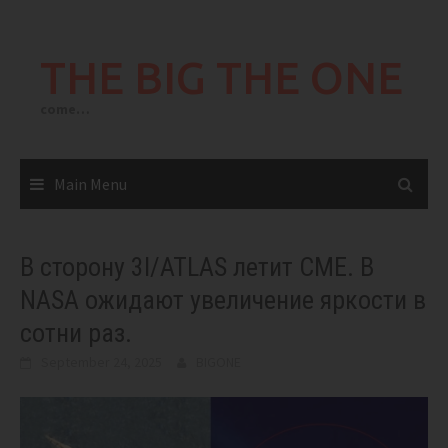
Skip
to
THE BIG THE ONE
content
come…
Main Menu
В сторону 3I/ATLAS летит CME. В
NASA ожидают увеличение яркости в
сотни раз.
September 24, 2025
BIGONE