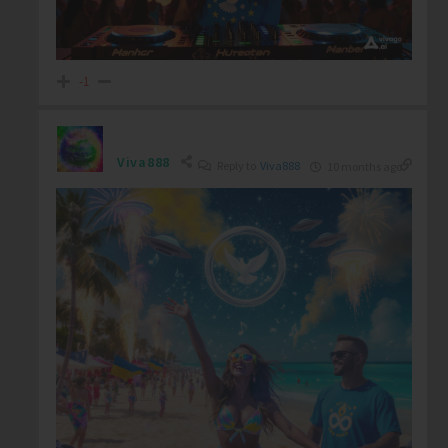
-1
Viva888
Reply to
Viva888
10 months ago