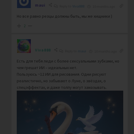
maui
Reply to
Viva888
10 months ago
Но все равно резцы должны быть, мы же хищники )
2
Viva888
Reply to
maui
10 months ago
Есть для тебя леди с более сексуальными зубками, но
чем грешат ИИ – идеальных нет.
Пользуюсь ~12 ИИ для рисования.
Одни рисуют
реалистично, но забывают о Луне, о звёздах, о
спецэффектах, и даже толпу могут замазывать.