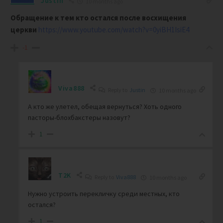
Justin
10 months ago
Обращение к тем кто остался после восхищения
церкви
https://www.youtube.com/watch?v=0yiBH1IsiE4
-1
Viva888
Reply to
Justin
10 months ago
А кто же улетел, обещая вернуться? Хоть одного
пасторы-блохбакстеры назовут?
1
T2K
Reply to
Viva888
10 months ago
Нужно устроить перекличку среди местных, кто
остался?
1