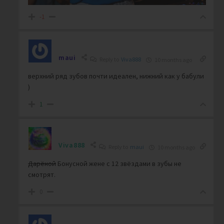
-1
maui
Reply to
Viva888
10 months ago
верхний ряд зубов почти идеален, нижний как у бабули
)
1
Viva888
Reply to
maui
10 months ago
Дарёной
Бонусной жене с 12 звёздами в зубы не
смотрят.
0