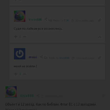
Viva888
Reply to
T2K
10 months ago
Судя по лайкам все вознеслись.
0
maui
Reply to
Viva888
10 months ago
меня не взяли (
1
Viva888
10 months ago
Объект и 12 звёзд. Как по библии. Флаг ЕС с 12 звёздами.