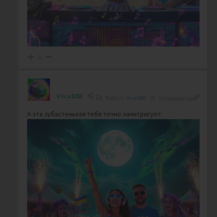
0
Viva888
Reply to
Viva888
10 months ago
А эта зубастенькая тебя точно заинтригует: