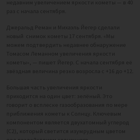
недавним увеличением яркости кометы — в 40
раз с начала сентября.
Джеральд Реман и Михаэль Йегер сделали
новый снимок кометы 17 сентября. «Мы
можем подтвердить недавнее обнаружение
Томасом Леманном увеличения яркости
кометы», — пишет Йегер. С начала сентября её
звёздная величина резко возросла с +16 до +12.
Большая часть увеличения яркости
приходится на один цвет: зелёный. Это
говорит о всплеске газообразования по мере
приближения кометы к Солнцу. Ключевым
компонентом является двухатомный углерод
(C2), который светится изумрудным цветом
под воздействием солнечного