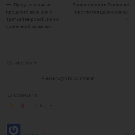
Post
Предсказание из
Провал земли в Таиланде
navigation
прошлого века или о
проглотил целую улицу.
Третьей мировой, или о
солнечной вспышке.
Subscribe
Please login to comment
18
COMMENTS
Oldest