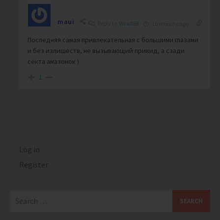
maui
Reply to
Viva888
10 months ago
Последняя самая привлекательная с большими глазами
и без излишеств, не вызывающий прикид, а сзади
секта амазонок )
1
Log in
Register
Search
for: