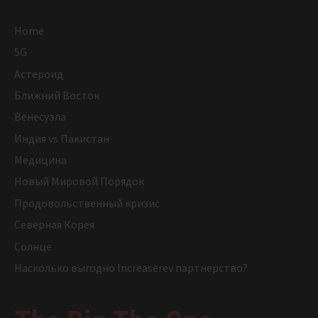
Home
5G
Астероид
Ближний Восток
Венесуэла
Индия vs Пакистан
Медицина
Новый Мировой Порядок
Продовольственный кризис
Северная Корея
Солнце
Насколько выгодно Increaserev партнерство?