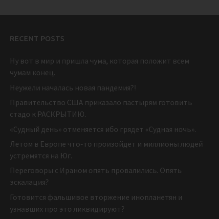
RECENT POSTS
Ну вот в мир и пришла чума, которая положит всем
чумам конец.
Неужели началась новая пандемия?!
Правительство США приказало пастырям готовить
стадо к РАСКРЫТИЮ.
«Судный день» отменяется ибо грядет «Судная ночь».
Летом в Европе что-то произойдет и миллионы людей
устремятся на Юг.
Переговоры с Ираном опять провалились. Опять
эскалация?
Готовится фальшивое вторжение инопланетян и
узнавших про это ликвидируют?