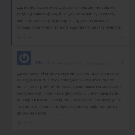
Да, верно. Еще можно добавить повышение общего
радиационного фона, бьющие из земли лучи света,
наблюдения людей, которые видели и слышали
больших рептилий. То есть еще где-то десять пунктов.
1
XXX
Reply to
BIGONE
2 years ago
Да согласен. И видео документальное, давным давно,
еще где-то в 2010 году попадалось из Китая, где по
полю шел огромный динозавр, а военные пытались его
застрелить))), прям как в фильмах…… Зная масштабы
цензуры в Китае, в то время, если такое происходило,
то могли реально не допустить выход информации в
широкие массы…………
0