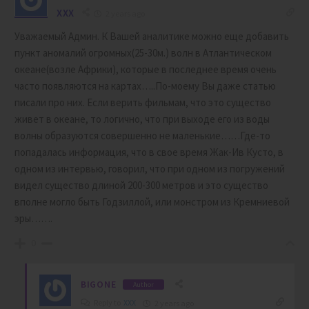
XXX
2 years ago
Уважаемый Админ. К Вашей аналитике можно еще добавить
пункт аномалий огромных(25-30м.) волн в Атлантическом
океане(возле Африки), которые в последнее время очень
часто появляются на картах…..По-моему Вы даже статью
писали про них. Если верить фильмам, что это существо
живет в океане, то логично, что при выходе его из воды
волны образуются совершенно не маленькие……Где-то
попадалась информация, что в свое время Жак-Ив Кусто, в
одном из интервью, говорил, что при одном из погружений
видел существо длиной 200-300 метров и это существо
вполне могло быть Годзиллой, или монстром из Кремниевой
эры…….
0
BIGONE
Author
Reply to
XXX
2 years ago