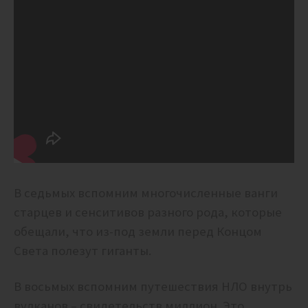
В седьмых вспомним многочисленные ванги
старцев и сенситивов разного рода, которые
обещали, что из-под земли перед Концом
Света полезут гиганты.
В восьмых вспомним путешествия НЛО внутрь
вулканов – свидетельств миллион. Это