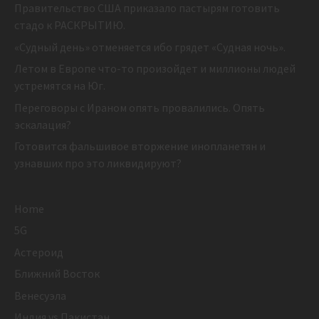
Правительство США приказало пастырям готовить
стадо к РАСКРЫТИЮ.
«Судный день» отменяется ибо грядет «Судная ночь».
Летом в Европе что-то произойдет и миллионы людей
устремятся на Юг.
Переговоры с Ираном опять провалились. Опять
эскалация?
Готовится фальшивое вторжение инопланетян и
узнавших про это ликвидируют?
Home
5G
Астероид
Ближний Восток
Венесуэла
Индия vs Пакистан