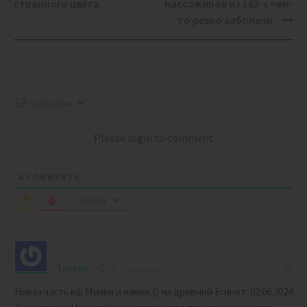
navigation
странного цвета.
пассажиров из 163-х чем-
то резко заболели.
Subscribe
Please login to comment
4
COMMENTS
Oldest
Trevor
2 years ago
Новая часть кф Мумия и намёк Q на древний Египет: 02.06.2024