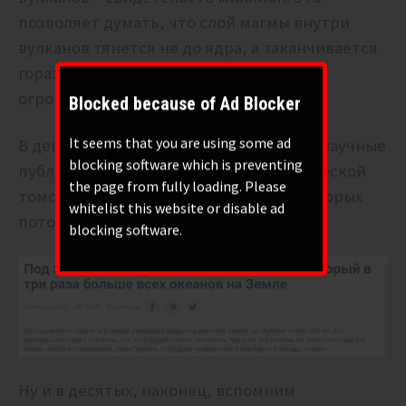
позволяет думать, что слой магмы внутри
вулканов тянется не до ядра, а заканчивается
гораздо раньше и там, под вулканами,
огромные полости.
Blocked because of Ad Blocker
It seems that you are using some ad
В девятых вспомним многочисленные научные
blocking software which is preventing
публикации последних лет по сейсмической
the page from fully loading. Please
томографии, громкие заголовки из которых
whitelist this website or disable ad
потом попадают в таблоиды:
blocking software.
Ну и в десятых, наконец, вспомним