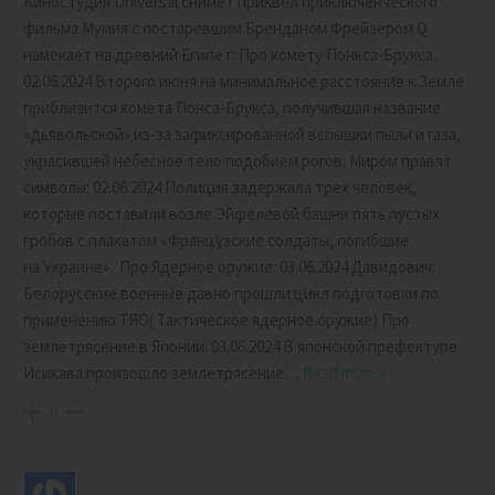
Киностудия Universal снимет приквел приключенческого
фильма Мумия с постаревшим Бренданом Фрейзером Q
намекает на древний Египет: Про комету Понкса-Брукса.
02.06.2024 Второго июня на минимальное расстояние к Земле
приблизится комета Понса-Брукса, получившая название
«дьявольской» из-за зафиксированной вспышки пыли и газа,
украсившей небесное тело подобием рогов. Миром правят
символы: 02.06.2024 Полиция задержала трех человек,
которые поставили возле Эйфелевой башни пять пустых
гробов с плакатом «Французские солдаты, погибшие
на Украине». Про Ядерное оружие: 03.06.2024 Давидович:
Белорусские военные давно прошли цикл подготовки по
применению ТЯО( Тактическое ядерное оружие) Про
землетрясение в Японии: 03.06.2024 В японской префектуре
Исикава произошло землетрясение
…
Read more »
0