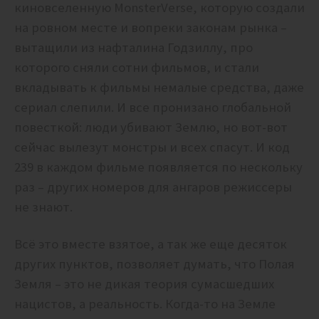
киновселенную MonsterVerse, которую создали
на ровном месте и вопреки законам рынка –
вытащили из нафталина Годзиллу, про
которого сняли сотни фильмов, и стали
вкладывать к фильмы немалые средства, даже
сериал слепили. И все пронизано глобальной
повесткой: люди убивают Землю, но вот-вот
сейчас вылезут монстры и всех спасут. И код
239 в каждом фильме появляется по нескольку
раз – других номеров для ангаров режиссеры
не знают.
Всё это вместе взятое, а так же еще десяток
других пунктов, позволяет думать, что Полая
Земля – это не дикая теория сумасшедших
нацистов, а реальность. Когда-то на Земле