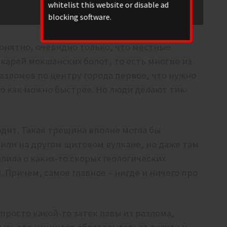
whitelist this website or disable ad
blocking software.
понятно, очевидно только, что местные
арей мокшанских болот, то есть многие из
азломов по центру города первое, что нужно
это как можно быстрее. Но люди делают тик-
одит. Такая трещина вполне могла бы
х или на другом щитовом вулкане, но даже там
лила о каких-то скорых геологических
. Причем, самое главное – нигде и ничего про
 просто какой-то затек лавы из разлома,