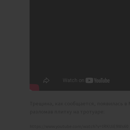
Трещина, как сообщается, появилась в 
разломав плитку на тротуаре:
https://www.youtube.com/watch?v=lRKUiE9Ws60