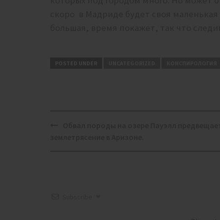
которых под городом много. Но может б
скоро в Мадриде будет своя маленькая
большая, время покажет, так что след
POSTED UNDER
UNCATEGORIZED
КОНСПИРОЛОГИЯ
Post
Обвал породы на озере Пауэлл предвещае
navigation
землетрясение в Аризоне.
Subscribe