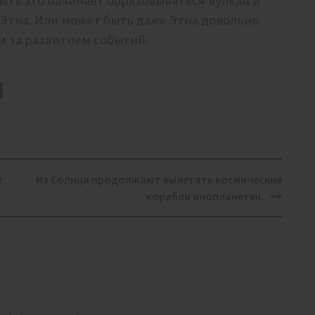
ыть это начинает образовываться вулкан и
 Этна. Или может быть даже Этна довольно
им за развитием событий.
т
Из Солнца продолжают вылетать космические
корабли инопланетян.