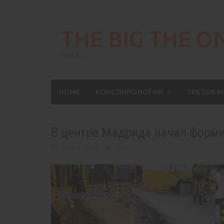
Skip
to
THE BIG THE O
content
come…
HOME
КОНСПИРОЛОГИЯ
ТРЕТЬЯ 
В центре Мадрида начал форми
June 1, 2022
BIGONE