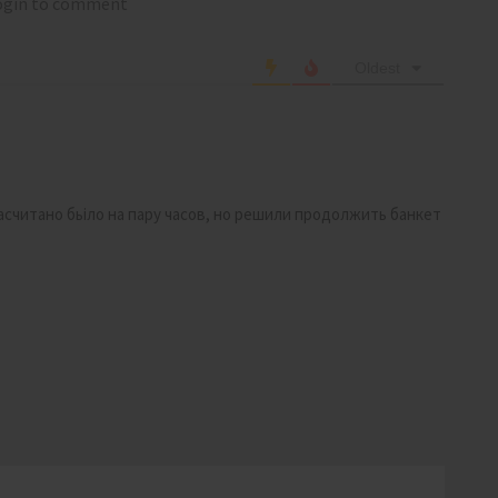
login to comment
Oldest
асчитано бьіло на пару часов, но решили продолжить банкет