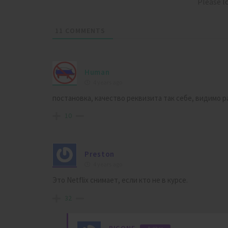
Please 
11
COMMENTS
Human
4 years ago
постановка, качество реквизита так себе, видимо р
10
Preston
4 years ago
Это Netflix снимает, если кто не в курсе.
32