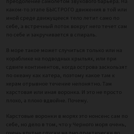
преодоление самолетом звукового барьера. На
каком-то этапе БЫСТРОГО движения в той или
иной среде движущееся тело летит само по
себе, а встречный поток вокруг него течет сам
по себе и закручивается в спираль.
В море такое может случиться только или на
кораблике на подводных крыльях, или при
сдвиге континентов, когда острова заскользят
по океану как катера, поэтому какое там к
херам отрывное течение непонятно. Там
карстовая или иная воронка. И это не просто
плохо, а плохо вдвойне. Почему.
Карстовые воронки в морях это нонсенс сам по
себе, но дело в том, что у Черного моря очень,
очень крутые спуски на дно практически во