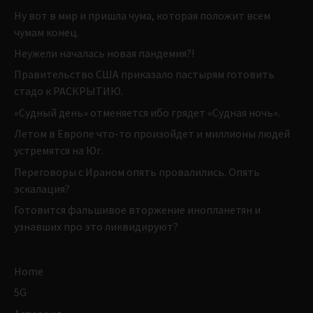
Ну вот в мир и пришла чума, которая положит всем
чумам конец.
Неужели началась новая пандемия?!
Правительство США приказало пастырям готовить
стадо к РАСКРЫТИЮ.
«Судный день» отменяется ибо грядет «Судная ночь».
Летом в Европе что-то произойдет и миллионы людей
устремятся на Юг.
Переговоры с Ираном опять провалились. Опять
эскалация?
Готовится фальшивое вторжение инопланетян и
узнавших про это ликвидируют?
Home
5G