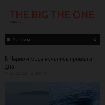
Skip
to
THE BIG THE ONE
content
come…
Main Menu
В Черном море начались провалы
дна.
May 29, 2025
BIGONE