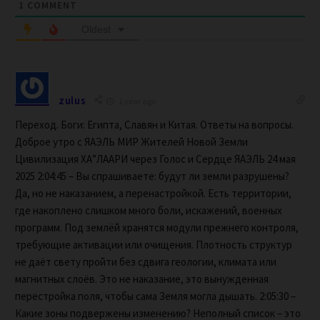
1
COMMENT
Oldest
zulus
1 year ago
Переход. Боги: Египта, Славян и Китая. Ответы на вопросы.
Доброе утро с ЯАЭЛЬ МИР Жителей Новой Земли
Цивилизация ХА”ЛААРИ через Голос и Сердце ЯАЭЛЬ 24 мая
2025 2:04:45 – Вы спрашиваете: будут ли земли разрушены?
Да, но не наказанием, а перенастройкой. Есть территории,
где накоплено слишком много боли, искажений, военных
программ. Под землёй хранятся модули прежнего контроля,
требующие активации или очищения. Плотность структур
не даёт свету пройти без сдвига геологии, климата или
магнитных слоёв. Это не наказание, это вынужденная
перестройка поля, чтобы сама Земля могла дышать. 2:05:30 –
Какие зоны подвержены изменению? Неполный список – это