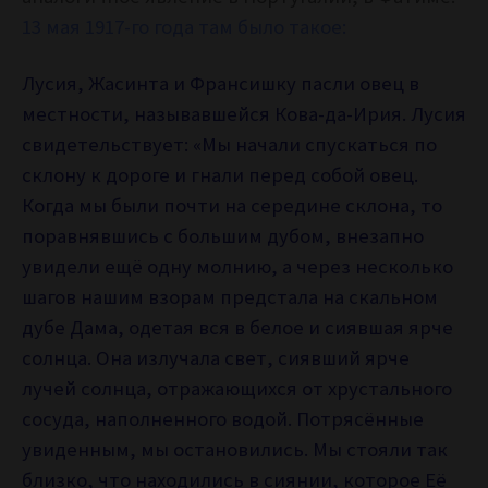
13 мая 1917-го года там было такое:
Лусия, Жасинта и Франсишку пасли овец в
местности, называвшейся Кова-да-Ирия. Лусия
свидетельствует: «Мы начали спускаться по
склону к дороге и гнали перед собой овец.
Когда мы были почти на середине склона, то
поравнявшись с большим дубом, внезапно
увидели ещё одну молнию, а через несколько
шагов нашим взорам предстала на скальном
дубе Дама, одетая вся в белое и сиявшая ярче
солнца. Она излучала свет, сиявший ярче
лучей солнца, отражающихся от хрустального
сосуда, наполненного водой. Потрясённые
увиденным, мы остановились. Мы стояли так
близко, что находились в сиянии, которое Её