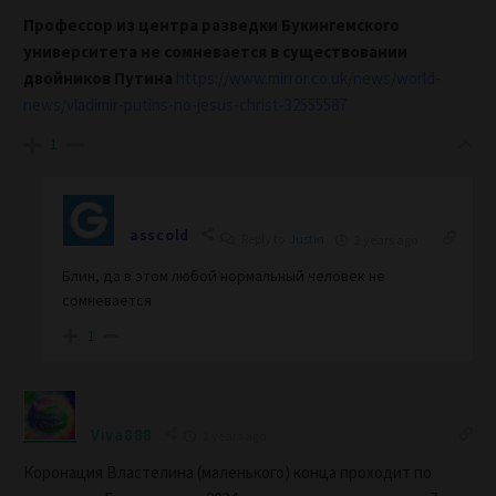
Профессор из центра разведки Букингемского
университета не сомневается в существовании
двойников Путина
https://www.mirror.co.uk/news/world-
news/vladimir-putins-no-jesus-christ-32555587
1
asscold
Reply to
Justin
2 years ago
Блин, да в этом любой нормальный человек не
сомневается
1
Viva888
2 years ago
Коронация Властелина (маленького) конца проходит по