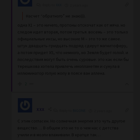
Reply to
XXX
2 years ago
Насчет “обратного” не знаю))).
одна X1 – это ничего, протоны отскочат как от мяча. но
следом идет вторая, потом третья. восемь – это только
официальные иксы, но высокие М – это то же самое.
штук двадцать-тридцать подряд сдерут магнитоферу,
а потом придет Х5, что немного, но Земля будет голой. и
последствия могут быть очень суровые. это как если бы
терешкова хотела привлечь инопланетян и сунула в
иллюминатор голую жопу в поясе ван аллена.
2
XXX
Reply to
BIGONE
2 years ago
С этим согласен. Но солнечная энергия это чуть другое
вещество…. В общем это не то о чем нас с детства
учили и в мозги влаживали. В кратце так…