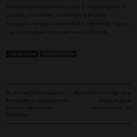
котором рассказывали дети в Гарабандале. А
раз так, то 16 мая, в четверг, в восемь
тридцать вечера произойдет
«Великое Чудо»,
так что следим за развитием событий.
POSTED UNDER
КОНСПИРОЛОГИЯ
Post
12 мая Солнце вызовет
Вспышки на Солнце – это
navigation
Конец Света. Предсказание
атака на базы
путешественника из
инопланетян?
будущего.