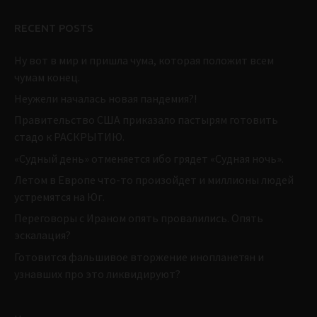
RECENT POSTS
Ну вот в мир и пришла чума, которая положит всем
чумам конец.
Неужели началась новая пандемия?!
Правительство США приказало пастырям готовить
стадо к РАСКРЫТИЮ.
«Судный день» отменяется ибо грядет «Судная ночь».
Летом в Европе что-то произойдет и миллионы людей
устремятся на Юг.
Переговоры с Ираном опять провалились. Опять
эскалация?
Готовится фальшивое вторжение инопланетян и
узнавших про это ликвидируют?