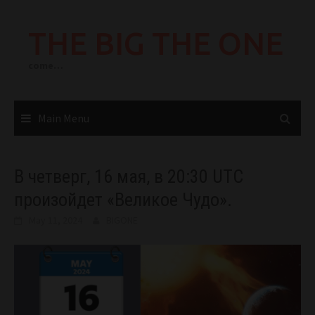
Skip
to
THE BIG THE ONE
content
come…
Main Menu
В четверг, 16 мая, в 20:30 UTC
произойдет «Великое Чудо».
May 11, 2024
BIGONE