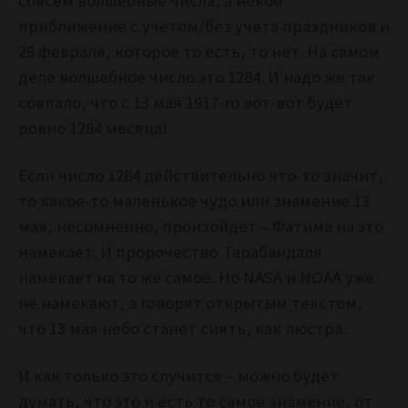
совсем волшебные числа, а некое
приближение с учетом/без учета праздников и
29 февраля, которое то есть, то нет. На самом
деле волшебное число это 1284. И надо же так
совпало, что с 13 мая 1917-го вот-вот будет
ровно 1284 месяца!
Если число 1284 действительно что-то значит,
то какое-то маленькое чудо или знамение 13
мая, несомненно, произойдет – Фатима на это
намекает. И пророчество Гарабандаля
намекает на то же самое. Но NASA и NOAA уже
не намекают, а говорят открытым текстом,
что 13 мая небо станет сиять, как люстра.
И как только это случится – можно будет
думать, что это и есть то самое знамение, от