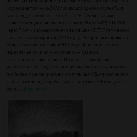
плану – см. Евровидение 2024 и запаситесь пакетиками. 7 мая
(коронация тройника ZЛА) произошла одна из крупнейших
вспышек десятилетия – Х4.5. 4.11.2003 – Хуйло I в Риме,
зашкаливающая солнечная вспышка (X28 или X40?) 6.11.2010,
через 7 лет – сильная солнечная вспышка M7.77. 7 лет – время
связанное с Антихристом (2*3.5 года). Рекордная вспышка на
Солнце отмечена 4 ноября 2003 года. Непосредственно
измерить ее мощность не удалось — датчики
телескопов «зашкалили» на 11 минут, не выдержав
интенсивности. Позднее, на основании косвенных данных,
она была классифицирована как вспышка Х28, однако многие
учёные заявляли, что речь о вспышке класса Х40 или даже
более
…
Read more »