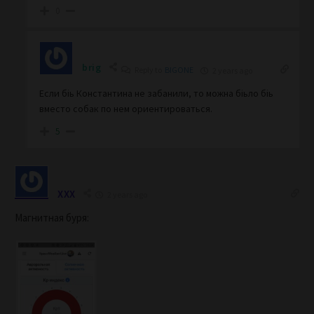
0
brig
Reply to
BIGONE
2 years ago
Если біь Константина не забанили, то можна біьло біь
вместо собак по нем ориентироваться.
5
XXX
2 years ago
Магнитная буря: