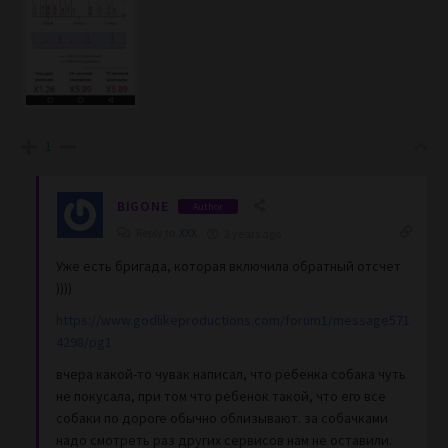
1
BIGONE
Author
Reply to
XXX
2 years ago
Уже есть бригада, которая включила обратный отсчет
))))
https://www.godlikeproductions.com/forum1/message571
4298/pg1
вчера какой-то чувак написал, что ребенка собака чуть
не покусала, при том что ребенок такой, что его все
собаки по дороге обычно облизывают. за собачками
надо смотреть раз других сервисов нам не оставили.