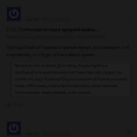
Justin
2 years ago
11.05.2024
Россия готова к ядерной войне…
https://www.youtube.com/watch?v=7mc_bOuv5nQ
Преподобный из Украины в прямом эфире, рассказывает о об
откровении, что будет в ближайшее время.
Пророчество от Бога: Дети Мои, бодрствуйте и
пребывайте в молитвенном постоянстве, ибо грядет на
землю эту еще большая беда и откроется более ужасный
огонь. Ибо планы, планы врага поразить смертельным
огнем города земли вашей, и не только…
0
Justin
2 years ago