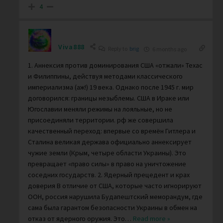
4
Viva888
Reply to
brig
6 months ago
1. Аннексия против доминирования США «отжали» Техас
и Филиппины, действуя методами классического
империализма (аж!) 19 века. Однако после 1945 г. мир
договорился: границы незыблемы. США в Ираке или
Югославии меняли режимы на лояльные, но не
присоединяли территории. рф же совершила
качественный переход: впервые со времён Гитлера и
Сталина великая держава официально аннексирует
чужие земли (Крым, четыре области Украины). Это
превращает «право силы» в право на уничтожение
соседних государств. 2. Ядерный прецедент и крах
доверия В отличие от США, которые часто игнорируют
ООН, россия нарушила Будапештский меморандум, где
сама была гарантом безопасности Украины в обмен на
отказ от ядерного оружия. Это
…
Read more »