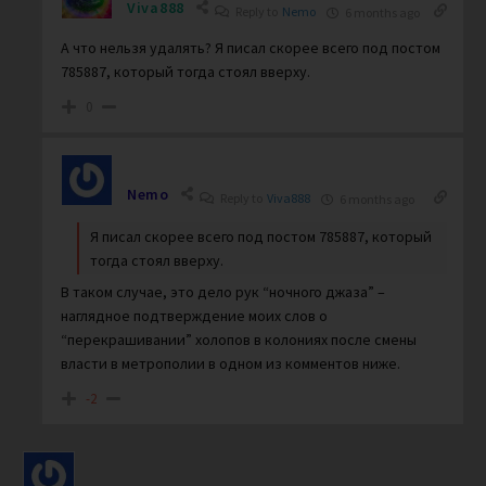
Viva888
Reply to
Nemo
6 months ago
А что нельзя удалять? Я писал скорее всего под постом
785887, который тогда стоял вверху.
0
Nemo
Reply to
Viva888
6 months ago
Я писал скорее всего под постом 785887, который
тогда стоял вверху.
В таком случае, это дело рук “ночного джаза” –
наглядное подтверждение моих слов о
“перекрашивании” холопов в колониях после смены
власти в метрополии в одном из комментов ниже.
-2