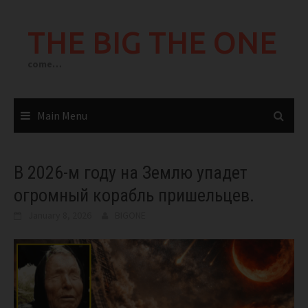
Skip
to
THE BIG THE ONE
content
come…
Main Menu
В 2026-м году на Землю упадет
огромный корабль пришельцев.
January 8, 2026
BIGONE