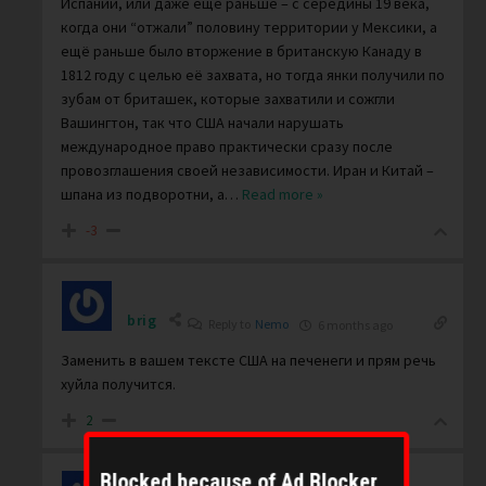
Испании, или даже ещё раньше – с середины 19 века,
когда они “отжали” половину территории у Мексики, а
ещё раньше было вторжение в британскую Канаду в
1812 году с целью её захвата, но тогда янки получили по
зубам от бриташек, которые захватили и сожгли
Вашингтон, так что США начали нарушать
международное право практически сразу после
провозглашения своей независимости. Иран и Китай –
шпана из подворотни, а
…
Read more »
-3
brig
Reply to
Nemo
6 months ago
Заменить в вашем тексте США на печенеги и прям речь
хуйла получится.
2
Blocked because of Ad Blocker