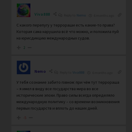
Viva888
Reply to
Nemo
6 months ago
С какого перепугу у террораши есть какие-то права?
Которая сама нарушила всё что можно, и положила пуй
на юрисдикцию международных судов.
2
Nemo
Reply to
Viva888
6 months ago
У тебя сознание забито говном: при чём тут террораша
– я имел в виду все государства мира во все
исторические эпохи. Право силы всегда определяло
международную политику – со времени возникновения
первых государств и вплоть до наших дней.
-5