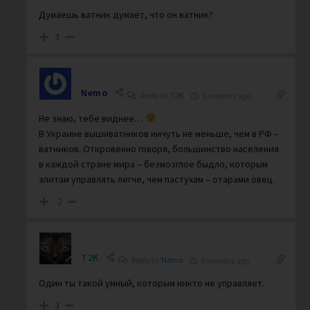
Думаешь ватник думает, что он ватник?
3
Nemo
Reply to
T2K
6 months ago
Не знаю, тебе виднее…
В Украине вышиватников ничуть не меньше, чем в РФ –
ватников. Откровенно говоря, большинство населения
в каждой стране мира – безмозглое быдло, которым
элитам управлять легче, чем пастухам – отарами овец.
-2
T2K
Reply to
Nemo
6 months ago
Один ты такой умный, которым никто не управляет.
3