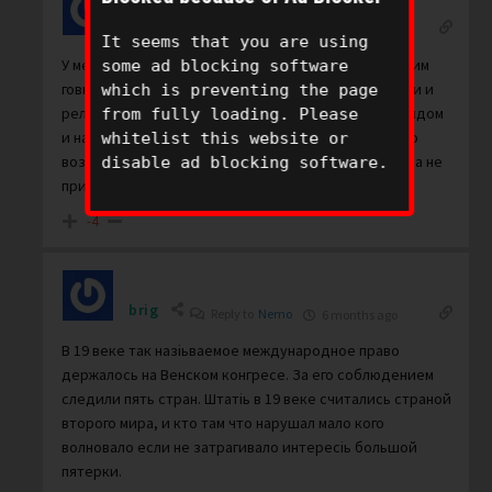
Nemo
Reply to
brig
6 months ago
It seems that you are using
У меня сознание не забито всяким пропагандистским
some ad blocking software
говном – кто бы его ни высрал, а также идеологиями и
which is preventing the page
религиями, поэтому я смотрю на мир трезвым взглядом
from fully loading. Please
и называю вещи своими именами. Если вам есть что
whitelist this website or
возразить мне по сути сказанного, то возражайте, а не
disable ad blocking software.
прикрывайтесь именем Хуйла.
-4
brig
Reply to
Nemo
6 months ago
В 19 веке так назіьваемое международное право
держалось на Венском конгресе. За его соблюдением
следили пять стран. Штатіь в 19 веке считались страной
второго мира, и кто там что нарушал мало кого
волновало если не затрагивало интересіь большой
пятерки.