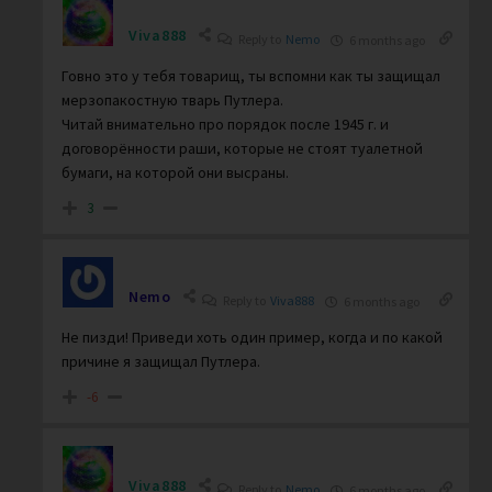
Viva888
Reply to
Nemo
6 months ago
Говно это у тебя товарищ, ты вспомни как ты защищал
мерзопакостную тварь Путлера.
Читай внимательно про порядок после 1945 г. и
договорённости раши, которые не стоят туалетной
бумаги, на которой они высраны.
3
Nemo
Reply to
Viva888
6 months ago
Не пизди! Приведи хоть один пример, когда и по какой
причине я защищал Путлера.
-6
Viva888
Reply to
Nemo
6 months ago