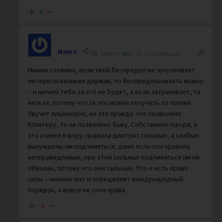
4
Nemo
Reply to
brig
6 months ago
Иными словами, если твой беспредел не затрагивает
интересы великих держав, то беспредельничать можно
– и ничего тебе за это не будет, а если затрагивает, то
нельзя, потому что за это можно получить по голове.
Звучит лицемерно, но это правда: что позволено
Юпитеру, то не позволено быку. Собственно говоря, я
это и имел в виду: правила диктуют сильные, а слабые
вынуждены им подчиняться, даже если эти правила
несправедливые, при этом сильные подчиняться им не
обязаны, потому что они сильные. Это и есть право
силы – именно оно и определяет международный
порядок, а вовсе не сила права.
-4