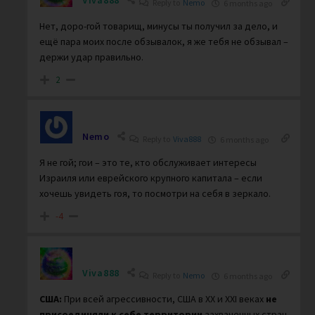
Reply to
Nemo
6 months ago
Нет, доро-гой товарищ, минусы ты получил за дело, и
ещё пара моих после обзывалок, я же тебя не обзывал –
держи удар правильно.
2
Nemo
Reply to
Viva888
6 months ago
Я не гой; гои – это те, кто обслуживает интересы
Израиля или еврейского крупного капитала – если
хочешь увидеть гоя, то посмотри на себя в зеркало.
-4
Viva888
Reply to
Nemo
6 months ago
США:
При всей агрессивности, США в XX и XXI веках
не
присоединяли к себе территории
захваченных стран.