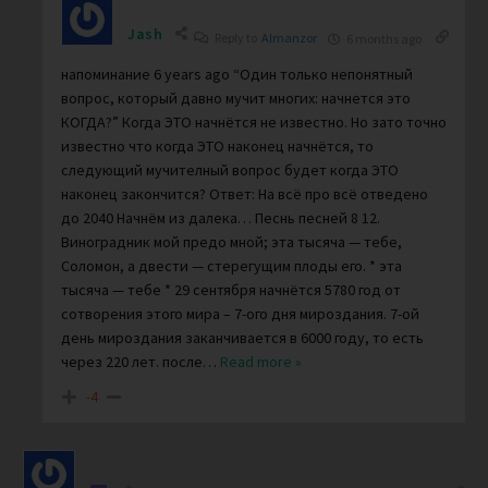
Jash
Reply to
Almanzor
6 months ago
напоминание 6 years ago “Один только непонятный
вопрос, который давно мучит многих: начнется это
КОГДА?” Когда ЭТО начнётся не известно. Но зато точно
известно что когда ЭТО наконец начнётся, то
следующий мучителный вопрос будет когда ЭТО
наконец закончится? Ответ: На всё про всё отведено
до 2040 Начнём из далека… Песнь песней 8 12.
Виноградник мой предо мной; эта тысяча — тебе,
Соломон, а двести — стерегущим плоды его. * эта
тысяча — тебе * 29 сентября начнётся 5780 год от
сотворения этого мира – 7-ого дня мироздания. 7-ой
день мироздания заканчивается в 6000 году, то есть
через 220 лет. после
…
Read more »
-4