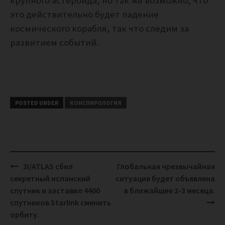
крупного астероида, но так же возможно, что
это действительно будет падение
космического корабля, так что следим за
развитием событий.
POSTED UNDER
КОНСПИРОЛОГИЯ
Post
3I/ATLAS сбил
Глобальная чрезвычайная
navigation
секретный испанский
ситуация будет объявлена
спутник и заставил 4400
в ближайшие 2-3 месяца.
спутников Starlink сменить
орбиту.