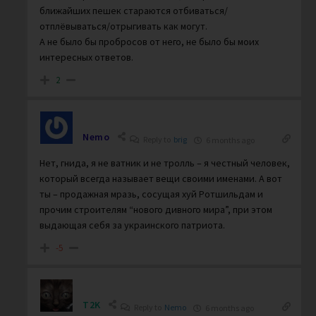
ближайших пешек стараются отбиваться/
отплёвываться/отрыгивать как могут.
А не было бы пробросов от него, не было бы моих
интересных ответов.
2
Nemo
Reply to
brig
6 months ago
Нет, гнида, я не ватник и не тролль – я честный человек,
который всегда называет вещи своими именами. А вот
ты – продажная мразь, сосущая хуй Ротшильдам и
прочим строителям “нового дивного мира”, при этом
выдающая себя за украинского патриота.
-5
T2K
Reply to
Nemo
6 months ago