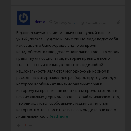
Nemo
Reply to
T2K
6 months ago
В данном случае не имеет значения – умный или не
умный, поскольку даже многие умные люди ведут себя
как овцы, что было хорошо видно во время
ковидобесия. Важно другое: понимание того, что миром
правит кучка социопатов, которые превыше всего
ставят власть и деньги, а простые люди любой
национальности являются их подножным кормом и
расходным материалом для разборок друг с другом, у
которого вообще нет никаких реальных прав и
которому на протяжении всей жизни промывают мозги
всяким лживым дерьмом, создавая рабам иллюзию того,
что они являются свободными людьми, от мнения
которых что-то зависит, хотя на самом деле они всего
лишь являются
…
Read more »
-2