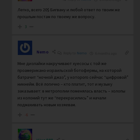
Легко, всего 20$ Бигвану и любой ответ по твоим же
прошлым постам по твоему же вопросу.
3
Nemo
Reply to
Nemo
6 months ago
Мне дизлайки накручивают хуесосы с той же
проамерикано-израильской ботофермы, на которой
батрачит “ночной джаз”, у которого сейчас “цифровой”
никнейм. Всё логично – кто платит, тот и музыку
заказывает: в метрополии поменялась власть – холопы
из колоний тут же “перекрасились” и начали
подмахивать новым хозяевам.
-6
Viva888