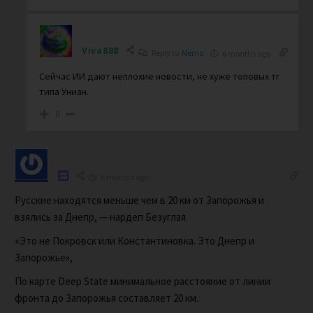
Viva888
Reply to
Nemo
6 months ago
Сейчас ИИ дают неплохие новости, не хуже топовых тг
типа Униан.
0
6 months ago
Русские находятся меньше чем в 20 км от Запорожья и
взялись за Днепр, — нардеп Безуглая.
«Это не Покровск или Константиновка. Это Днепр и
Запорожье»,
По карте Deep State минимальное расстояние от линии
фронта до Запорожья составляет 20 км.