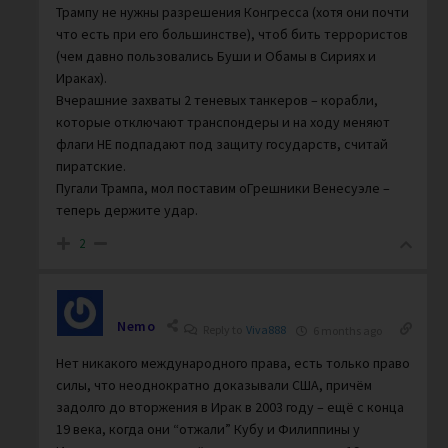
Трампу не нужны разрешения Конгресса (хотя они почти
что есть при его большинстве), чтоб бить террористов
(чем давно пользовались Буши и Обамы в Сириях и
Ираках).
Вчерашние захваты 2 теневых танкеров – корабли,
которые отключают транспондеры и на ходу меняют
флаги НЕ подпадают под защиту государств, считай
пиратские.
Пугали Трампа, мол поставим оГрешники Венесуэле –
теперь держите удар.
2
Nemo
Reply to
Viva888
6 months ago
Нет никакого международного права, есть только право
силы, что неоднократно доказывали США, причём
задолго до вторжения в Ирак в 2003 году – ещё с конца
19 века, когда они “отжали” Кубу и Филиппины у