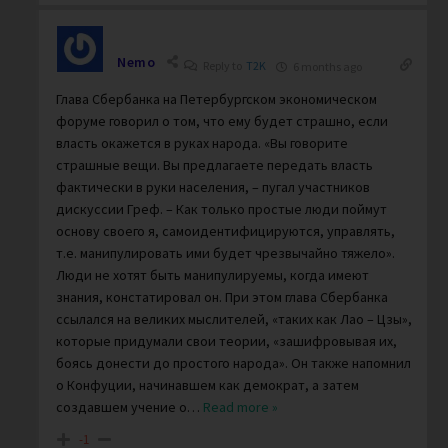
Nemo
Reply to
T2K
6 months ago
Глава Сбербанка на Петербургском экономическом
форуме говорил о том, что ему будет страшно, если
власть окажется в руках народа. «Вы говорите
страшные вещи. Вы предлагаете передать власть
фактически в руки населения, – пугал участников
дискуссии Греф. – Как только простые люди поймут
основу своего я, самоидентифицируются, управлять,
т.е. манипулировать ими будет чрезвычайно тяжело».
Люди не хотят быть манипулируемы, когда имеют
знания, констатировал он. При этом глава Сбербанка
ссылался на великих мыслителей, «таких как Лао – Цзы»,
которые придумали свои теории, «зашифровывая их,
боясь донести до простого народа». Он также напомнил
о Конфуции, начинавшем как демократ, а затем
создавшем учение о
…
Read more »
-1