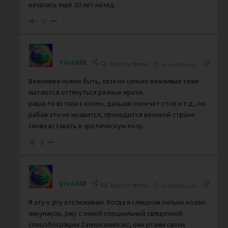
началась ещё 20 лет назад…
-5
Viva888
Reply to
Nemo
6 months ago
Вежливее нужно быть, хотя на сильно вежливых тоже
пытаются оттянуться разные мрази.
раша-то встала с колен, дальше смокчет стоя и т.д., но
рабам это не нравится, приходится великой стране
снова вставать в эротическую позу.
2
Viva888
Reply to
Nemo
6 months ago
Я эту х..ргу отслеживаю. Когда я слишком сильно козлю
аннунаков, ржу с ихней специальной священной
спецобосрации Zaчпокалипсис, они ртами своих