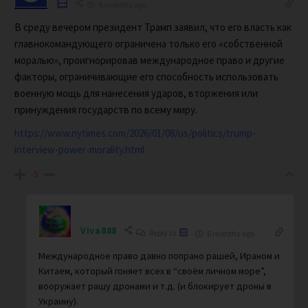
6 months ago
В среду вечером президент Трамп заявил, что его власть как
главнокомандующего ограничена только его «собственной
моралью», проигнорировав международное право и другие
факторы, ограничивающие его способность использовать
военную мощь для нанесения ударов, вторжения или
принуждения государств по всему миру.
https://www.nytimes.com/2026/01/08/us/politics/trump-
interview-power-morality.html
-5
Viva888
Reply to
6 months ago
Международное право давно попрано рашей, Ираном и
Китаем, который гоняет всех в “своём личном море”,
вооружает рашу дронами и т.д. (и блокирует дроны в
Украину).