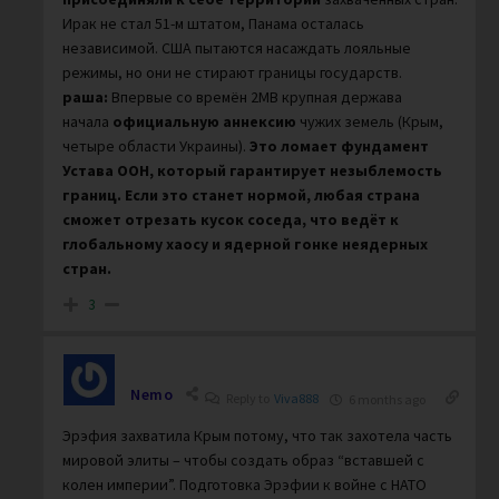
Ирак не стал 51-м штатом, Панама осталась
независимой. США пытаются насаждать лояльные
режимы, но они не стирают границы государств.
раша:
Впервые со времён 2МВ крупная держава
начала
официальную аннексию
чужих земель (Крым,
четыре области Украины).
Это ломает фундамент
Устава ООН, который гарантирует незыблемость
границ. Если это станет нормой, любая страна
сможет отрезать кусок соседа, что ведёт к
глобальному хаосу и ядерной гонке неядерных
стран.
3
Nemo
Reply to
Viva888
6 months ago
Эрэфия захватила Крым потому, что так захотела часть
мировой элиты – чтобы создать образ “вставшей с
колен империи”. Подготовка Эрэфии к войне с НАТО