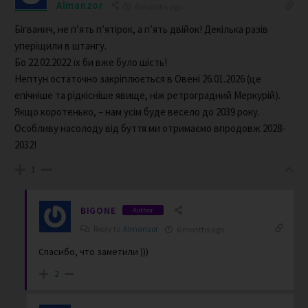
Almanzor
6 months ago
Бігванич, не п’ять п’ятірок, а п’ять двійок! Декілька разів
уперіщили в штангу.
Бо 22.02.2022 їх би вже було шість!
Нептун остаточно закріплюється в Овені 26.01.2026 (це
епічніше та рідкісніше явище, ніж ретроградний Меркурій).
Якщо коротенько, – нам усім буде весело до 2039 року.
Особливу насолоду від буття ми отримаємо впродовж 2028-
2032!
1
BIGONE
Author
Reply to
Almanzor
6 months ago
Спасибо, что заметили )))
2