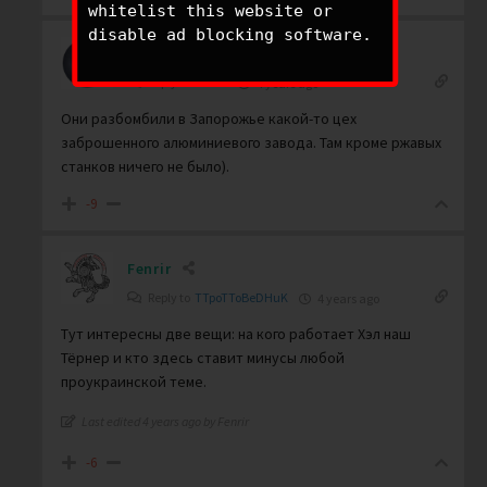
whitelist this website or
disable ad blocking software.
TTpoTToBeDHuK
Reply to
Fenrir
4 years ago
Они разбомбили в Запорожье какой-то цех
заброшенного алюминиевого завода. Там кроме ржавых
станков ничего не было).
-9
Fenrir
Reply to
TTpoTToBeDHuK
4 years ago
Тут интересны две вещи: на кого работает Хэл наш
Тёрнер и кто здесь ставит минусы любой
проукраинской теме.
Last edited 4 years ago by Fenrir
-6