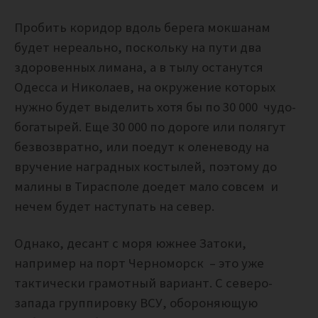
Пробить коридор вдоль берега мокшанам
будет нереально, поскольку на пути два
здоровенных лимана, а в тылу останутся
Одесса и Николаев, на окружение которых
нужно будет выделить хотя бы по 30 000 чудо-
богатырей. Еще 30 000 по дороге или полягут
безвозвратно, или поедут к оленеводу на
вручение наградных костылей, поэтому до
малины в Тирасполе доедет мало совсем и
нечем будет наступать на север.
Однако, десант с моря южнее Затоки,
например на порт Черноморск – это уже
тактически грамотный вариант. С северо-
запада группировку ВСУ, обороняющую