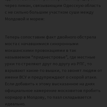
через лиман, связывающим Одесскую область
с не сильно большим участком суши между
Молдовой и морем:
Теперь сопоставим факт двойного обстрела
моста с начавшимися синхронными
мокшанскими провокациями в так
называемом “приднестровье”, где местные
урки то стреляют друг по другу из РПГ, то
взрывают какие-то вышки, то звонят людям от
имени ВСУ и предупреждают о скорой атаке.
Если добавить к этому высказанное на днях
официальное намерение московитов пробить
коридор в Молдову, то пазл складывается
идеально.