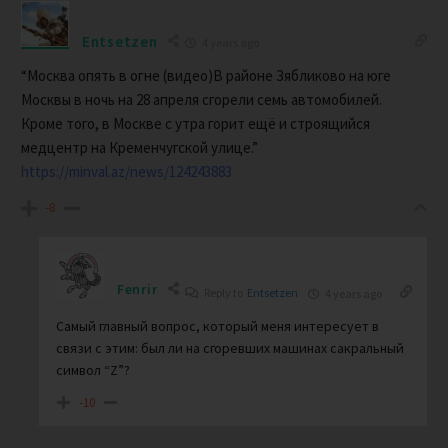
Entsetzen
4 years ago
“Москва опять в огне (видео)В районе Зябликово на юге
Москвы в ночь на 28 апреля сгорели семь автомобилей.
Кроме того, в Москве с утра горит ещё и строящийся
медцентр на Кременчугской улице.”
https://minval.az/news/124243883
-8
Fenrir
Reply to
Entsetzen
4 years ago
Самый главный вопрос, который меня интересует в
связи с этим: был ли на сгоревших машинах сакральный
символ “Z”?
-10