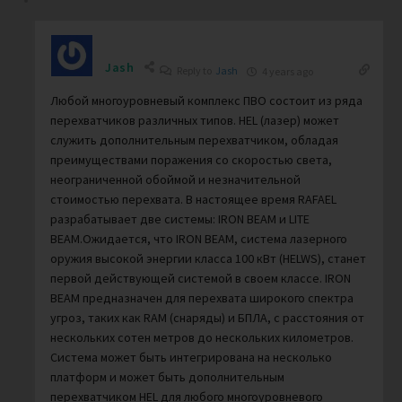
Jash
Reply to
Jash
4 years ago
Любой многоуровневый комплекс ПВО состоит из ряда
перехватчиков различных типов. HEL (лазер) может
служить дополнительным перехватчиком, обладая
преимуществами поражения со скоростью света,
неограниченной обоймой и незначительной
стоимостью перехвата. В настоящее время RAFAEL
разрабатывает две системы: IRON BEAM и LITE
BEAM.Ожидается, что IRON BEAM, система лазерного
оружия высокой энергии класса 100 кВт (HELWS), станет
первой действующей системой в своем классе. IRON
BEAM предназначен для перехвата широкого спектра
угроз, таких как RAM (снаряды) и БПЛА, с расстояния от
нескольких сотен метров до нескольких километров.
Система может быть интегрирована на несколько
платформ и может быть дополнительным
перехватчиком HEL для любого многоуровневого