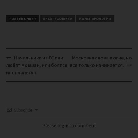
POSTED UNDER
UNCATEGORIZED
КОНСПИРОЛОГИЯ
Post
Начальники из ЕС или
Московия снова в огне, но
navigation
любят мокшан, или боятся
все только начинается.
инопланетян.
Subscribe
Please login to comment