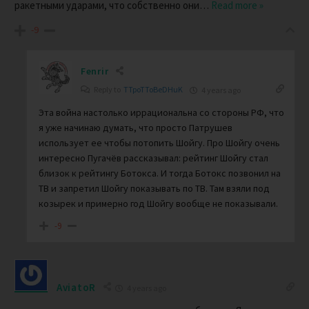
ракетными ударами, что собственно они
…
Read more »
-9
Fenrir
Reply to
TTpoTToBeDHuK
4 years ago
Эта война настолько иррациональна со стороны РФ, что
я уже начинаю думать, что просто Патрушев
использует ее чтобы потопить Шойгу. Про Шойгу очень
интересно Пугачёв рассказывал: рейтинг Шойгу стал
близок к рейтингу Ботокса. И тогда Ботокс позвонил на
ТВ и запретил Шойгу показывать по ТВ. Там взяли под
козырек и примерно год Шойгу вообще не показывали.
-9
AviatoR
4 years ago