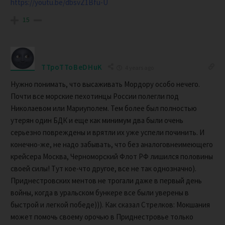
https://youtu.be/dbsvZ1Bfu-U
15
TTpoTToBeDHuK
4 years ago
Нужно понимать, что высаживать Мордору особо нечего.
Почти все морские пехотинцы России полегли под
Николаевом или Мариуполем. Тем более был полностью
утерян один БДК и еще как минимум два были очень
серьезно повреждены и врятли их уже успели починить. И
конечно-же, не надо забывать, что без аналоговнеимеющего
крейсера Москва, Черноморский Флот РФ лишился половины
своей силы! Тут кое-что другое, все не так однозначно).
Приднестровских ментов не трогали даже в первый день
войны, когда в уральском бункере все были уверены в
быстрой и легкой победе))). Как сказал Стрелков: Мокшания
может помочь своему орочью в Приднестровье только