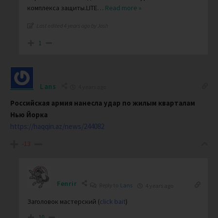
комплекса защиты.LITE
…
Read more »
Last edited 4 years ago by Jash
1
Lans
4 years ago
Российская армия нанесла удар по жилым кварталам
Нью Йорка
https://haqqin.az/news/244082
-13
Fenrir
Reply to
Lans
4 years ago
Заголовок мастерский (
click bait
)
10