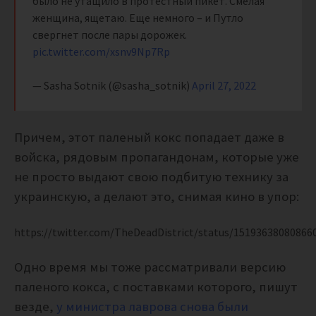
было не утащило в протестный пикет. Смелая
женщина, ящетаю. Еще немного – и Путло
свергнет после пары дорожек.
pic.twitter.com/xsnv9Np7Rp
— Sasha Sotnik (@sasha_sotnik)
April 27, 2022
Причем, этот паленый кокс попадает даже в
войска, рядовым пропагандонам, которые уже
не просто выдают свою подбитую технику за
украинскую, а делают это, снимая кино в упор:
https://twitter.com/TheDeadDistrict/status/15193638080866
Одно время мы тоже рассматривали версию
паленого кокса, с поставками которого, пишут
везде,
у министра лаврова снова были