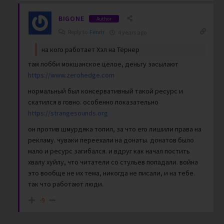
BIGONE
Author
Reply to
Fenrir
4 years ago
на кого работает Хэл на Тёрнер
там лобби мокшанское целое, деньгу засылают
https://www.zerohedge.com
нормальный был консервативный такой ресурс и
скатился в говно. особенно показательно
https://strangesounds.org
он против шмурдяка топил, за что его лишили права на
рекламу. чуваки переехали на донаты. донатов было
мало и ресурс загибался. и вдруг как начал постить
хвалу хуйлу, что читатели со стульев попадали. война
это вообще не их тема, никогда не писали, и на тебе.
так что работают люди.
-9