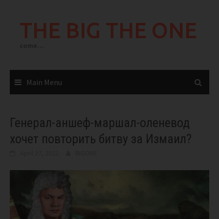
Skip
to
THE BIG THE ONE
content
come…
Main Menu
Генерал-аншеф-маршал-оленевод
хочет повторить битву за Измаил?
April 27, 2022
BIGONE