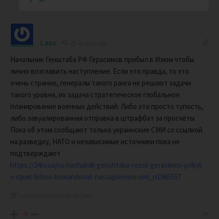
Lans
4 years ago
Начальник Генштаба РФ Герасимов прибыл в Изюм чтобы
лично возглавить наступление. Если это правда, то это
очень странно, генералы такого ранга не решают задачи
такого уровня, их задача стратегическое глобальное
планирование военных действий. Либо это просто тупость,
либо завуалированная отправка в штрафбат за просчёты.
Пока об этом сообщают только украинские СМИ со ссылкой
на разведку, НАТО и независимые источники пока не
подтверждают
https://24tv.ua/ru/nachalnik-genshtaba-rossii-gerasimov-pribyl-
v-izjum-lichno-komandovat-nastupleniem-smi_n1965557
Last edited 4 years ago by Lans
-9