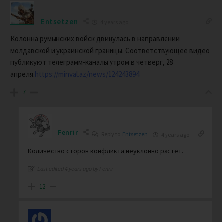
Entsetzen
4 years ago
Колонна румынских войск двинулась в направлении
молдавской и украинской границы. Соответствующее видео
публикуют телеграмм-каналы утром в четверг, 28
апреля.
https://minval.az/news/124243894
7
Fenrir
Reply to
Entsetzen
4 years ago
Количество сторон конфликта неуклонно растёт.
Last edited 4 years ago by Fenrir
12