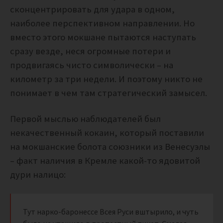
сконцентрировать для удара в одном,
наиболее перспективном направлении. Но
вместо этого мокшане пытаются наступать
сразу везде, неся огромные потери и
продвигаясь чисто символически – на
километр за три недели. И поэтому никто не
понимает в чем там стратегический замысел.
Первой мыслью наблюдателей был
некачественный кокаин, который поставили
на мокшанские болота союзники из Венесуэлы
– факт наличия в Кремле какой-то ядовитой
дури налицо:
Тут нарко-баронессе Всея Руси вштырило, и чуть