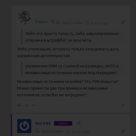
Fenrir
Reply to
Lans
4 years ago
Либо это просто тупость, либо завуалированная
отправка в штрафбат за просчёты
Либо утилизация, осталось только координаты дать
украинским артиллеристам.
украинские СМИ со ссылкой на разведку, НАТО и
независимые источники пока не подтверждают
Независимые источники на войне? Это РИА Новости?
Можно привести два три примера независимых
источников, если Вас не затруднит?
-11
BIGONE
Author
Reply to
Fenrir
4 years ago