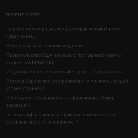
RECENT POSTS
Ну вот в мир и пришла чума, которая положит всем
чумам конец.
Неужели началась новая пандемия?!
Правительство США приказало пастырям готовить
стадо к РАСКРЫТИЮ.
«Судный день» отменяется ибо грядет «Судная ночь».
Летом в Европе что-то произойдет и миллионы людей
устремятся на Юг.
Переговоры с Ираном опять провалились. Опять
эскалация?
Готовится фальшивое вторжение инопланетян и
узнавших про это ликвидируют?