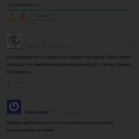
22
COMMENTS
Oldest
Fenrir
4 years ago
На середину лета и Кшиштоф обещал праздник и Арестович
говорил, что тяжёлое вооружение уже будет. Три источника
согласуются.
-9
bob dayler
4 years ago
Нибиру приближается это подтверждается новыми
катаклизмами на земле