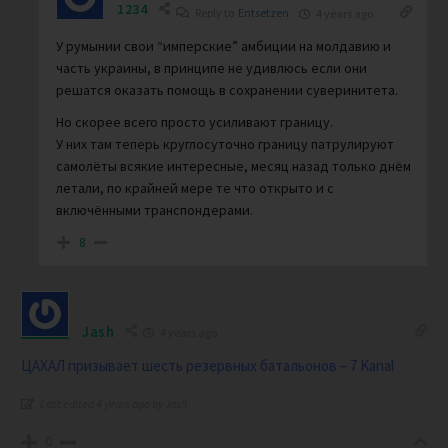
1234
Reply to
Entsetzen
4 years ago
У румынии свои “имперские” амбиции на молдавию и
часть украины, в принципе не удивлюсь если они
решатся оказать помощь в сохранении суверинитета.
Но скорее всего просто усиливают границу.
У них там теперь круглосуточно границу патрулируют
самолёты всякие интересные, месяц назад только днём
летали, по крайней мере те что открыто и с
включёнными транспондерами.
8
Jash
4 years ago
ЦАХАЛ призывает шесть резервных батальонов – 7 Kanal
Last edited 4 years ago by Jash
0