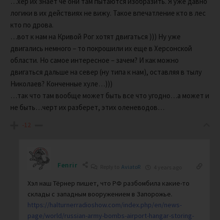
…хер их знает че они там пытаются изобразить. Я уже давно
логики в их действиях не вижу. Такое впечатление кто в лес
кто по дрова.
…вот к нам на Кривой Рог хотят двигаться ))) Ну уже
двигались немного – то покрошили их еще в Херсонской
области. Но самое интересное – зачем? И как можно
двигаться дальше на север (ну типа к нам), оставляя в тылу
Николаев? Конченные хуле…)))
…так что там вообще может быть все что угодно…а может и
не быть…черт их разберет, этих оленеводов…
-12
Fenrir
Reply to
AviatoR
4 years ago
Хэл наш Тёрнер пишет, что РФ разбомбила какие-то
склады с западным вооружением в Запорожье.
https://halturnerradioshow.com/index.php/en/news-
page/world/russian-army-bombs-airport-hangar-storing-