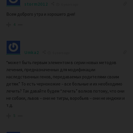
storm2012
6 years ago
Всем доброго утра и хорошего дня!
4
Umka2
6 years ago
“может быть первым элементом в серии новых методов
лечения, предназначенных для модификации
наследственных генов, передаваемых родителями своим
детям.” То есть чернокожие – все больные и их необходимо
лечить? Так давайте будем “лечить” волков потому, что они
не собаки, львов – они не тигры, воробьев – они не индюки и
т.д.
5