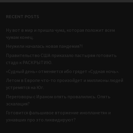
RECENT POSTS
Ну вот в мир и пришла чума, которая положит всем
чумам конец.
Неужели началась новая пандемия?!
Правительство США приказало пастырям готовить
стадо к РАСКРЫТИЮ.
«Судный день» отменяется ибо грядет «Судная ночь».
Летом в Европе что-то произойдет и миллионы людей
устремятся на Юг.
Переговоры с Ираном опять провалились. Опять
эскалация?
Готовится фальшивое вторжение инопланетян и
узнавших про это ликвидируют?