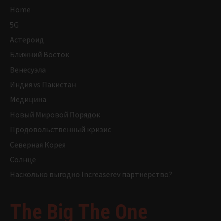
Home
5G
Астероид
Ближний Восток
Венесуэла
Индия vs Пакистан
Медицина
Новый Мировой Порядок
Продовольственный кризис
Северная Корея
Солнце
Насколько выгодно Increaserev партнерство?
The Big The One