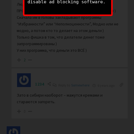
disable ad blocking software.
Люди не могут понять, что по своей сути они
ПРОГРАММИРУЕМОЕ БИОИНЖЕНЕРНОЕ УСТРОЙСТВО )
Сначала им в головы закладывают программы
“Избранности” или “Неполноценности”, Модно или не
модно, а потом кто то делает на этом деньги )
Только фишка в том, что делатели денег тоже
запрограммированы )
У них программа, что деньги это ВСЁ )
2
1234
Reply to
Somewhere
6 years ago
Зато в сибири наоборот – мажутся кремами и
стараются загореть.
0