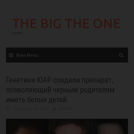
Skip
to
THE BIG THE ONE
content
come…
Main Menu
Генетики ЮАР создали препарат,
позволяющий черным родителям
иметь белых детей.
September 16, 2019
BIGONE