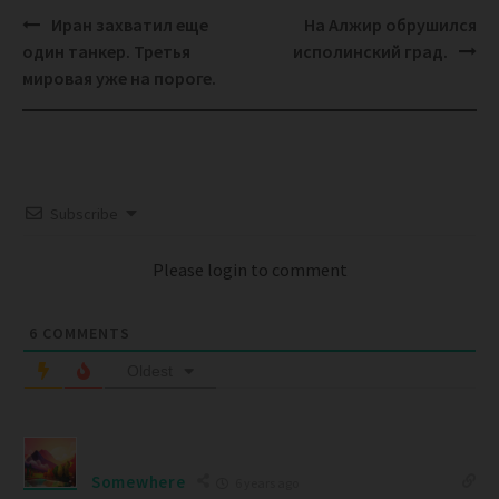
Post
Иран захватил еще
На Алжир обрушился
navigation
один танкер. Третья
исполинский град.
мировая уже на пороге.
Subscribe
Please login to comment
6
COMMENTS
Oldest
Somewhere
6 years ago