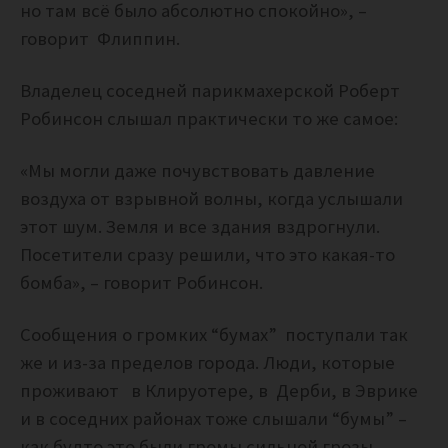
но там всё было абсолютно спокойно», –
говорит Флиппин.
Владелец соседней парикмахерской Роберт
Робинсон слышал практически то же самое:
«Мы могли даже почувствовать давление
воздуха от взрывной волны, когда услышали
этот шум. Земля и все здания вздрогнули.
Посетители сразу решили, что это какая-то
бомба», – говорит Робинсон.
Сообщения о громких “бумах” поступали так
же и из-за пределов города. Люди, которые
проживают в Клируотере, в Дерби, в Эврике
и в соседних районах тоже слышали “бумы” –
как будто это были громы сильной грозы.