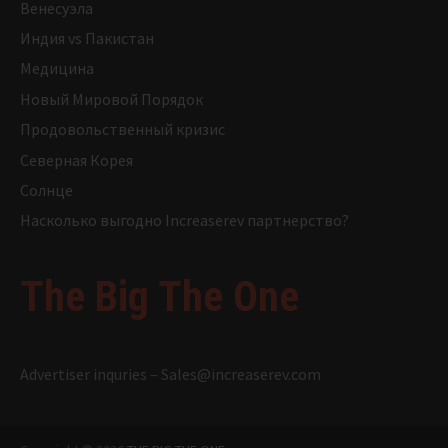
Венесуэла
Индия vs Пакистан
Медицина
Новый Мировой Порядок
Продовольственный кризис
Северная Корея
Солнце
Насколько выгодно Increaserev партнерство?
The Big The One
Advertiser inquries –
Sales@increaserev.com