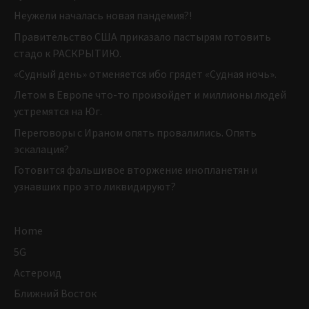
Неужели началась новая пандемия?!
Правительство США приказало пастырям готовить
стадо к РАСКРЫТИЮ.
«Судный день» отменяется ибо грядет «Судная ночь».
Летом в Европе что-то произойдет и миллионы людей
устремятся на Юг.
Переговоры с Ираном опять провалились. Опять
эскалация?
Готовится фальшивое вторжение инопланетян и
узнавших про это ликвидируют?
Home
5G
Астероид
Ближний Восток