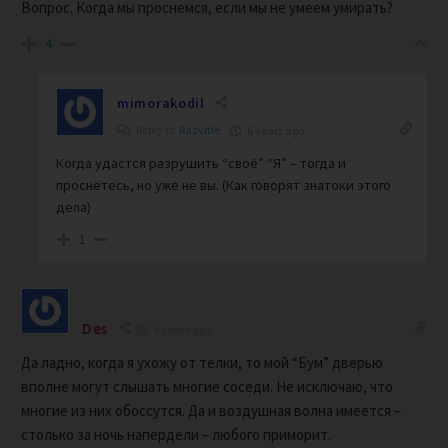
Вопрос. Когда мы проснемся, если мы не умеем умирать?
4
mimorakodil
Reply to
Razvitie
6 years ago
Когда удастся разрушить “своё” “Я” – тогда и
проснётесь, но уже не вы. (Как говорят знатоки этого
дела)
1
Des
6 years ago
Да ладно, когда я ухожу от телки, то мой “Бум” дверью
вполне могут слышать многие соседи. Не исключаю, что
многие из них обоссутся. Да и воздушная волна имеется –
столько за ночь напердели – любого приморит.