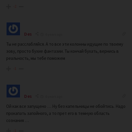
-2
Des
6 years ago
Ты не расслабляйся. А то все эти колонны идущие по твоему
зову, просто бухие фантазии. Ты кончай бухать, вернись в
реальность, мы тебе поможем
-1
Des
6 years ago
Ой как все запущено … Ну без капельницы не обойтись. Надо
прокапать запойного, а то прет его в темную область
сознания …
-1