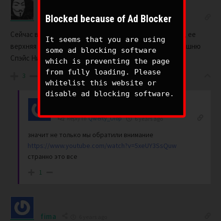
Blocked because of Ad Blocker
Qwerty_Uiop
6 years ago
Сейчас в Анкаре горит башня-планетарий! Но главное, ее
It seems that you are using
верхняя часть прям точь в точь похожа на верхнюю башню
some ad blocking software
Спэйс Ниддл в Сиэтле!
which is preventing the page
from fully loading. Please
3
whitelist this website or
disable ad blocking software.
BIGONE
Author
Reply to
Qwerty_Uiop
6 years ago
значит не только мы обратили внимание
https://www.youtube.com/watch?v=5xeUY3SsQuw
странно это все
1
fima
6 years ago