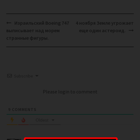
Post
Израильский Boeing 747
4 ноября Земле угрожает
navigation
выписывает над морем
еще один астероид.
странные фигуры.
Subscribe
Please login to comment
9
COMMENTS
Oldest