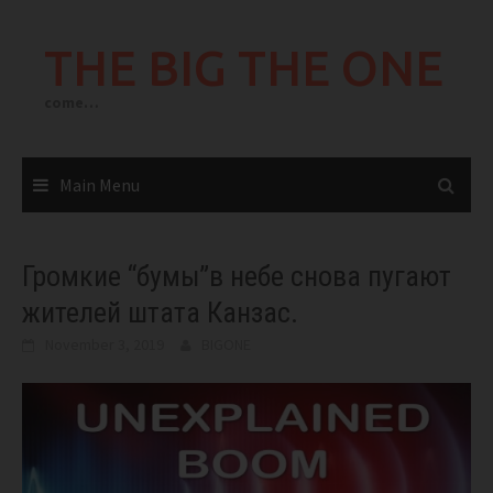
Skip
to
THE BIG THE ONE
content
come…
Main Menu
Громкие “бумы”в небе снова пугают
жителей штата Канзас.
November 3, 2019
BIGONE