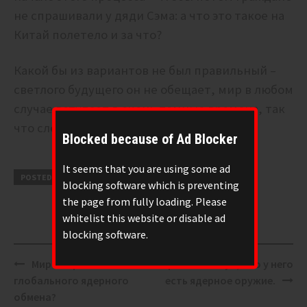
не спрашивали у дяди Сэма: а что это такое на
Китай полетело и за что?
Какой бы из вариантов не был правильный –
светлого будущего он не обещает, мир в любом
случае вступает в очень темные времена, так
что следим за развитием событий.
Blocked because of Ad Blocker
It seems that you are using some ad
POSTED UNDER
КОНСПИРОЛОГИЯ
blocking software which is preventing
the page from fully loading. Please
whitelist this website or disable ad
blocking software.
Post
Мир на грани
Иран намекнул, что у него
navigation
глобального ядерного
есть ядерное оружие.
обмена?