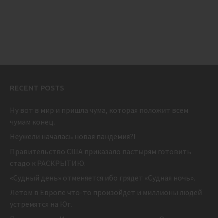
RECENT POSTS
Ну вот в мир и пришла чума, которая положит всем
чумам конец.
Неужели началась новая пандемия?!
Правительство США приказало пастырям готовить
стадо к РАСКРЫТИЮ.
«Судный день» отменяется ибо грядет «Судная ночь».
Летом в Европе что-то произойдет и миллионы людей
устремятся на Юг.