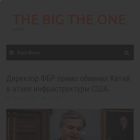
Skip
to
THE BIG THE ONE
content
come…
Main Menu
Директор ФБР прямо обвинил Китай
в атаке инфраструктуры США.
April 19, 2024
BIGONE