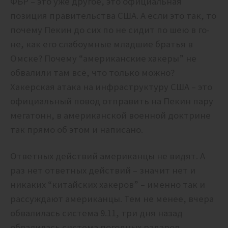
ФБР – это уже другое, это официальная
позиция правительства США. А если это так, то
почему Пекин до сих по не сидит по шею в го-
не, как его слабоумные младшие братья в
Омске? Почему “американские хакеры” не
обвалили там всё, что только можно?
Хакерская атака на инфраструктуру США – это
официальный повод отправить на Пекин пару
мегатонн, в американской военной доктрине
так прямо об этом и написано.
Ответных действий американцы не видят. А
раз нет ответных действий – значит нет и
никаких “китайских хакеров” – именно так и
рассуждают американцы. Тем не менее, вчера
обвалилась система 9.11, три дня назад
обвалилась система погодных радаров,