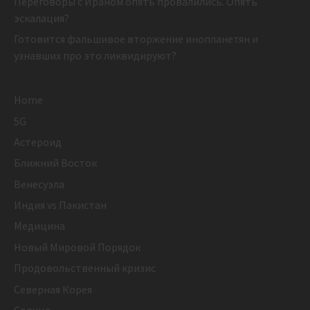
Переговоры с Ираном опять провалились. Опять
эскалация?
Готовится фальшивое вторжение инопланетян и
узнавших про это ликвидируют?
Home
5G
Астероид
Ближний Восток
Венесуэла
Индия vs Пакистан
Медицина
Новый Мировой Порядок
Продовольственный кризис
Северная Корея