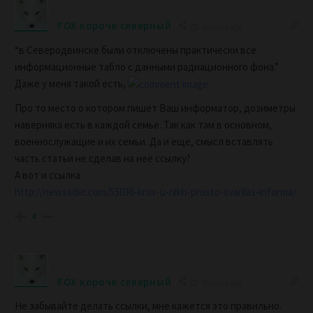
FOX короче северный
6 years ago
“в Северодвинске были отключены практически все
информационные табло с данными радиационного фона.”
Даже у меня такой есть,
Про то место о котором пишет Ваш информатор, дозиметры
наверняка есть в каждой семье. Так как там в основном,
военнослужащие и их семьи. Да и ещё, смысл вставлять
часть статьи не сделав на неё ссылку?
А вот и ссылка.
http://newsader.com/55036-krov-u-nikh-prosto-svarilas-informa/
4
FOX короче северный
6 years ago
Не забывайте делать ссылки, мне кажется это правильно.