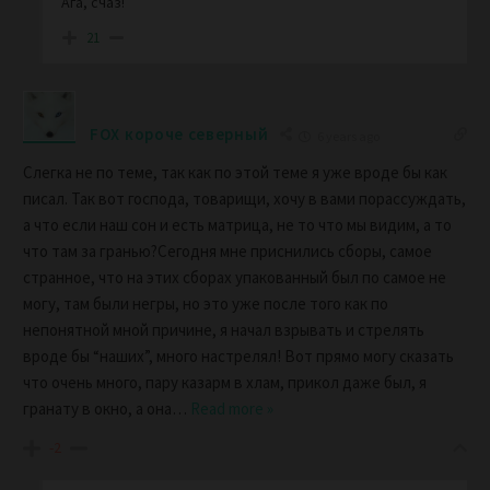
Ага, счаз!
21
FOX короче северный
6 years ago
Слегка не по теме, так как по этой теме я уже вроде бы как
писал. Так вот господа, товарищи, хочу в вами порассуждать,
а что если наш сон и есть матрица, не то что мы видим, а то
что там за гранью?Сегодня мне приснились сборы, самое
странное, что на этих сборах упакованный был по самое не
могу, там были негры, но это уже после того как по
непонятной мной причине, я начал взрывать и стрелять
вроде бы “наших”, много настрелял! Вот прямо могу сказать
что очень много, пару казарм в хлам, прикол даже был, я
гранату в окно, а она
…
Read more »
-2