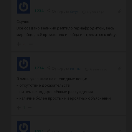
1234
Reply to
Serge.
6 years ago
Скучно.
Всё создано великим рептило гермафродитом, весь
мир яйцо, всё произошло из яйца и стремится к яйцу.
-9
1234
Reply to
BIGONE
6 years ago
Я лишь указываю на очевидные вещи:
– отсутствие доказательств
– ни чем не подкреплённые рассуждения
– наличие более простых и вероятных объяснений
1
1234