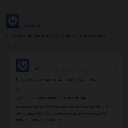
Severok
6 years ago
С чего это там темно в 6 утра? Сейчас лето, а не зима.
19
Inf
Reply to
Severok
6 years ago
К тому же в этих широтах летом белые ночи.
Даже в полночь вполне себе все видно.
в 6 часов утра? На чем основан такой график? В
этих широтах в это время еще тёмное время
суток, ничего не видно.