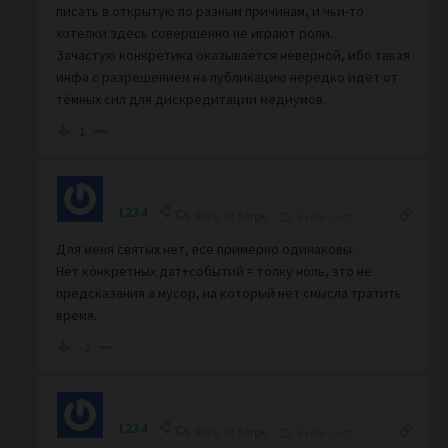
писать в открытую по разным причинам, и чьи-то
хотелки здесь совершенно не играют роли.
Зачастую конкретика оказывается неверной, ибо такая
инфа с разрешением на публикацию нередко идёт от
тёмных сил для дискредитации медиумов.
1
1234
Reply to
Serge.
6 years ago
Для меня святых нет, все примерно одинаковы.
Нет конкретных дат+событий = толку ноль, это не
предсказания а мусор, на который нет смысла тратить
время.
-2
1234
Reply to
Serge.
6 years ago