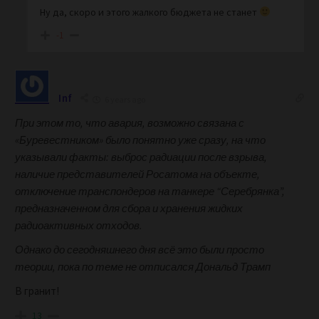
Ну да, скоро и этого жалкого бюджета не станет
-1
Inf
6 years ago
При этом то, что авария, возможно связана с
«Буревестником» было понятно уже сразу, на что
указывали факты: выброс радиации после взрыва,
наличие представителей Росатома на объекте,
отключение транспондеров на танкере “Серебрянка”,
предназначенном для сбора и хранения жидких
радиоактивных отходов.
Однако до сегодняшнего дня всё это были просто
теории, пока по теме не отписался Дональд Трамп
В гранит!
13