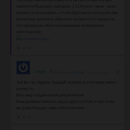
намеки на будущие сценарии. у 1234 роль такая – всех
цеплять и доказывать, что он Дартаньян и когда вы ему
пытаетесь доказать обратное он прется от гордости,
что кардиналы обратили внимание на младшего
лейтенанта)))
4
Serge.
Reply to
BIGONE
6 years ago
Зря Вы так, Bigone. Каждый человек в этом мире имеет
ценность.
Весь мир создан Богом для развития.
И мы должны помогать другу другу в этом, и при этом –
мы даже больше сами себе помогаем.
6