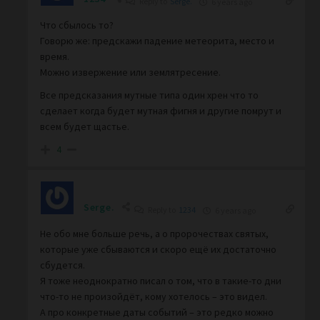
Reply to
Serge.
6 years ago
Что сбылось то?
Говорю же: предскажи падение метеорита, место и
время.
Можно извержение или землятресение.
Все предсказания мутные типа один хрен что то
сделает когда будет мутная фигня и другие помрут и
всем будет щастье.
4
Serge.
Reply to
1234
6 years ago
Не обо мне больше речь, а о пророчествах святых,
которые уже сбываются и скоро ещё их достаточно
сбудется.
Я тоже неоднократно писал о том, что в такие-то дни
что-то не произойдёт, кому хотелось – это видел.
А про конкретные даты событий – это редко можно