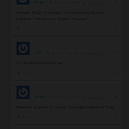
Serge.
Reply to
Alina
6 years ago
И может будет и третий участник кроме Ирана и
Израиля ? и может это будет – Россия ?
-2
1234
Reply to
Serge.
6 years ago
Со своим недобюджетом?
-2
Serge.
Reply to
1234
6 years ago
Увидите. Недолго осталось. Расшифровывать не буду.
0