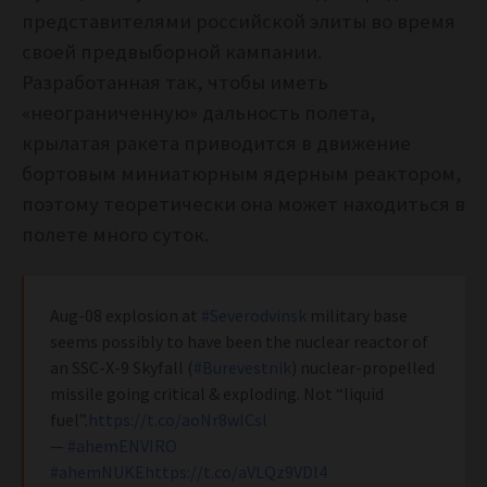
представителями российской элиты во время
своей предвыборной кампании.
Разработанная так, чтобы иметь
«неограниченную» дальность полета,
крылатая ракета приводится в движение
бортовым миниатюрным ядерным реактором,
поэтому теоретически она может находиться в
полете много суток.
Aug-08 explosion at
#Severodvinsk
military base
seems possibly to have been the nuclear reactor of
an SSC-X-9 Skyfall (
#Burevestnik
) nuclear-propelled
missile going critical & exploding. Not “liquid
fuel”.
https://t.co/aoNr8wlCsl
—
#ahemENVIRO
#ahemNUKE
https://t.co/aVLQz9VDl4