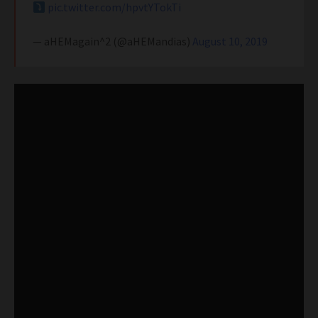
pic.twitter.com/hpvtYTokTi
— aHEMagain^2 (@aHEMandias)
August 10, 2019