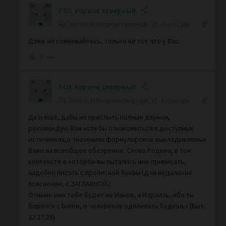
FOX короче северный
Reply to
FOX короче северный
6 years ago
Даже не сомневайтесь, только не тот что у Вас.
0
FOX короче северный
Reply to
FOX короче северный
6 years ago
Да и ещё, дабы не прослыть полным дауном,
рекомендую Вам хотя бы ознакомиться в доступных
источниках,о значениях формулировок выкладываемых
Вами на всеобщее обозрение. Слово Родина, в том
контексте в котором вы пытались мне приписать,
надобно писать с прописной буквы.(Для недалёких
пояснение, с ЗАГЛАВНОЙ.)
Отныне имя тебе будет не Иаков, а Израиль, ибо ты
боролся с Богом, и человеков одолевать будешь» (Быт.
32:27,28)