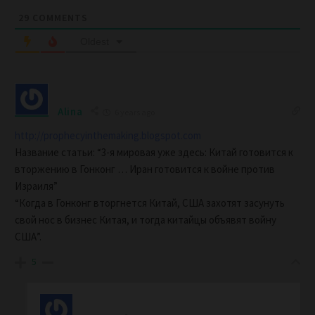
29
COMMENTS
Oldest
Alina
6 years ago
http://prophecyinthemaking.blogspot.com
Название статьи: “3-я мировая уже здесь: Китай готовится к
вторжению в Гонконг … Иран готовится к войне против
Израиля”
“Когда в Гонконг вторгнется Китай, США захотят засунуть
свой нос в бизнес Китая, и тогда китайцы объявят войну
США”.
5