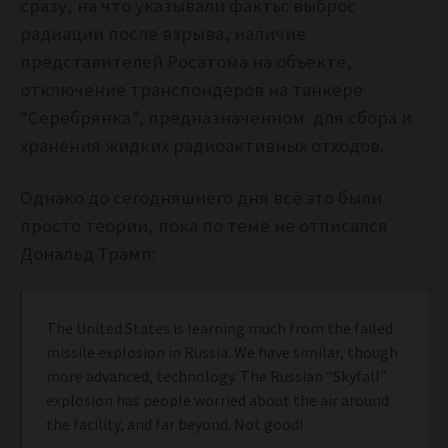
сразу, на что указывали факты: выброс
радиации после взрыва, наличие
представителей Росатома на объекте,
отключение транспондеров на танкере
“Серебрянка”, предназначенном для сбора и
хранения жидких радиоактивных отходов.
Однако до сегодняшнего дня всё это были
просто теории, пока по теме не отписался
Дональд Трамп:
The United States is learning much from the failed
missile explosion in Russia. We have similar, though
more advanced, technology. The Russian “Skyfall”
explosion has people worried about the air around
the facility, and far beyond. Not good!