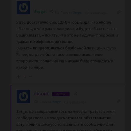
Serge.
Reply to
Serge.
6 years ago
У Вас достаточно ума, 1234, чтобы видя, что многое
сбылось, о чём ранее говорили, и будет сбываться на
Ваших глазах, – понять, что это не выдумки пророков, а
данная им информация свыше.
Значит – придерживаться безбожной позиции – глупо.
Ранее, когда не было такого явного исполнения
пророчеств, сомнения ещё можно было оправдать в
какой-то мере.
-1
BIGONE
Author
Reply to
Serge.
6 years ago
Serge, не заморачивайтесь на него, не тратьте время.
свобода слова не предусматривает обязательство
вступления в дискуссию. вы пишите сообщения для
тех, кому они интересны и кто пытается найти в них