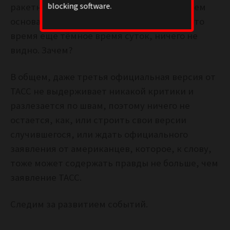
blocking software.
ракетный двигателей в 6 часов утра? На чем
основан такой график? В этих широтах в это
время еще тёмное время суток, ничего не
видно. Зачем?
В общем, даже третья официальная версия от
ТАСС не выдерживает никакой критики и
разлезается по швам, поэтому ничего не
остается, как, или строить свои версии
случившегося, или ждать официального
заявления от американцев, которое, к слову,
тоже может содержать правды не больше, чем
заявление ТАСС.
Следим за развитием событий.