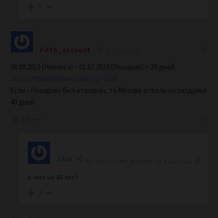
1
Fifth_account
6 years ago
08.08.2019 (Нёнокса) – 01.07.2019 (Лошарик) = 39 дней.
https://thebigtheone.com/?p=2529
Если «Лошарик» был атакован, то Москве отвели на раздумья
40 дней.
15
1234
Reply to
Fifth_account
6 years ago
А чего не 40 лет?
3