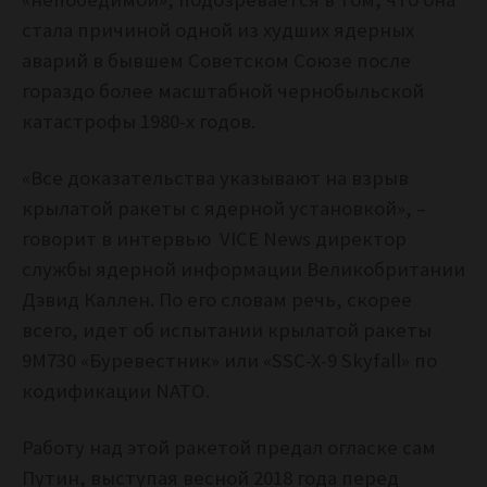
стала причиной одной из худших ядерных
аварий в бывшем Советском Союзе после
гораздо более масштабной чернобыльской
катастрофы 1980-х годов.
«Все доказательства указывают на взрыв
крылатой ракеты с ядерной установкой», –
говорит в интервью VICE News директор
службы ядерной информации Великобритании
Дэвид Каллен. По его словам речь, скорее
всего, идет об испытании крылатой ракеты
9М730 «Буревестник» или «SSC-X-9 Skyfall» по
кодификации NATO.
Работу над этой ракетой предал огласке сам
Путин, выступая весной 2018 года перед