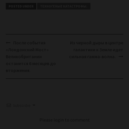
POSTED UNDER
ТЕХНОГЕНЫЕ КАТАСТРОФЫ.
Post
После события
Из черной дыры в центре
navigation
«Лондонский Мост»
галактики к Земле идет
Великобритании
сильная гамма-волна.
останется 6 месяцев до
вторжения.
Subscribe
Please login to comment