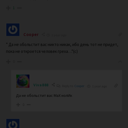
1
Cooper
1 year ago
” Да не обольстит вас никто никак, ибо день тот не придет,
пока не откроется человек греха…”(с)
0
Viva888
Reply to
Cooper
1 year ago
Да не обольстит вас МаX нолИк
0