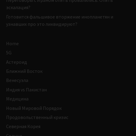
Переговоры с Ираном опять провалились. Опять
эскалация?
Готовится фальшивое вторжение инопланетян и
узнавших про это ликвидируют?
Home
5G
Астероид
Ближний Восток
Венесуэла
Индия vs Пакистан
Медицина
Новый Мировой Порядок
Продовольственный кризис
Северная Корея
Солнце