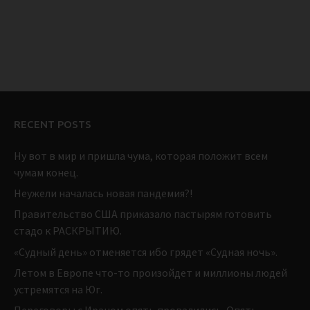
RECENT POSTS
Ну вот в мир и пришла чума, которая положит всем
чумам конец.
Неужели началась новая пандемия?!
Правительство США приказало пастырям готовить
стадо к РАСКРЫТИЮ.
«Судный день» отменяется ибо грядет «Судная ночь».
Летом в Европе что-то произойдет и миллионы людей
устремятся на Юг.