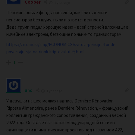
Cooper
1 year ago
Пенсионэровые фонды просекли, как слить деньги
пенсионэров без шуму, пыли и ответственности.
Деда трумп подал хорошую идею – всей строной вложицца в
ничейные электроны, бегающие по чьим-то транзисторам.
https://zn.ua/ukr/amp/ECONOMICS/svitovi-pensijni-fondi-
povertajutsja-na-rinok-kriptovaljut-ft.html
1
uno
1 year ago
У девушки на шее мелкая надпись Dernière Rénovation.
Riposte Alimentaire, ранее Dernière Rénovation, – французский
коллектив гражданского сопротивления, созданный весной
2022 года. Он является частью международной сети из
одиннадцати климатических проектов под названием A22,