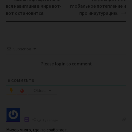
navigation
вся навигация в мире вот-
глобальное потепление и
вот остановится.
про инаугурацию.
Subscribe
Please login to comment
6
COMMENTS
Oldest
1 year ago
Миров много, где-то сработает.