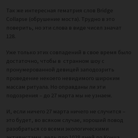
Так же интересная гематрия слов Bridge
Collapse (обрушение моста). Трудно в это
поверить, но эти слова в виде чисел значат
128.
Уже только этих совпадений в свое время было
достаточно, чтобы в странном шоу с
пронумерованной девицей заподозрить
проведение некоего невидимого широким
массам ритуала. Но оправданы ли эти
подозрения – до 27 марта мы не узнаем.
И, если ничего 27 марта ничего не случится –
это будет, во всяком случае, хороший повод
разобраться со всеми экологическими
активистами, ведь про 1028 дней до Конца