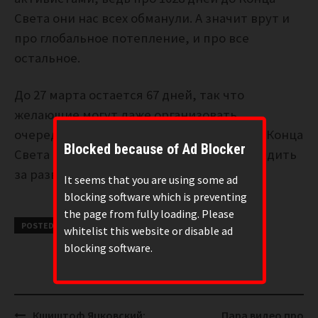
Света они нас всех обманули. А значит врут и
про глобальное потепление, и про все
остальное.
До 27 марта остается 67 дней, так что
желающие могут даже организовать
очередной обратный отсчет до времени Конца
Blocked because of Ad Blocker
Света – будем за ним приглядывать и следить
за развитием событий.
It seems that you are using some ad
blocking software which is preventing
the page from fully loading. Please
POSTED UNDER
КОНСПИРОЛОГИЯ
whitelist this website or disable ad
blocking software.
Post
Кшиштоф Яцковский:
Пара видео про