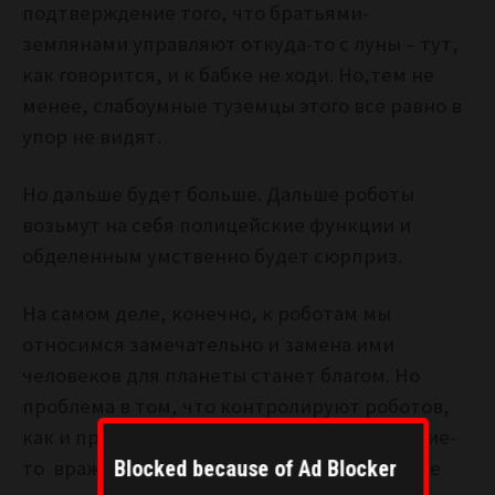
подтверждение того, что братьями-
землянами управляют откуда-то с луны – тут,
как говорится, и к бабке не ходи. Но,тем не
менее, слабоумные туземцы этого все равно в
упор не видят.
Но дальше будет больше. Дальше роботы
возьмут на себя полицейские функции и
обделенным умственно будет сюрприз.
На самом деле, конечно, к роботам мы
относимся замечательно и замена ими
человеков для планеты станет благом. Но
проблема в том, что контролируют роботов,
как и производят вовсе не человеки, а какие-
то враждебные планете силы. И потому все
Blocked because of Ad Blocker