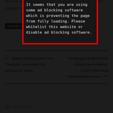
это не закончится хорошо, так что следим за
It seems that you are using
развитием событий.
some ad blocking software
which is preventing the page
from fully loading. Please
POSTED UNDER
КОНСПИРОЛОГИЯ
whitelist this website or
disable ad blocking software.
Post
Земля превращается в
Команда геофизиков
navigation
Гоморру: начинаются
обнаружила мега-
дожди из серы.
структуры под
пирамидами Гизы.
Subscribe