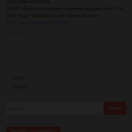
собеседник агентства.
URA.RU обратилось за комментарием в свердловский СУ СК.
Ответ будет опубликован, как только поступит.
https://ura.news/news/1052904525
1
Log in
Register
Search
for:
RECENT COMMENTS