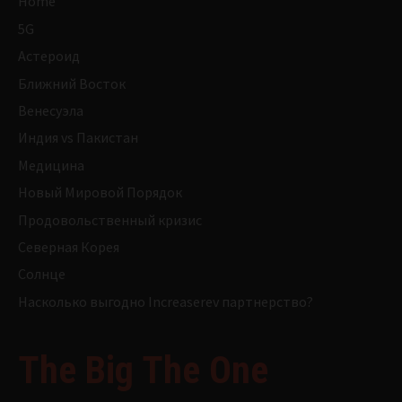
Home
5G
Астероид
Ближний Восток
Венесуэла
Индия vs Пакистан
Медицина
Новый Мировой Порядок
Продовольственный кризис
Северная Корея
Солнце
Насколько выгодно Increaserev партнерство?
The Big The One