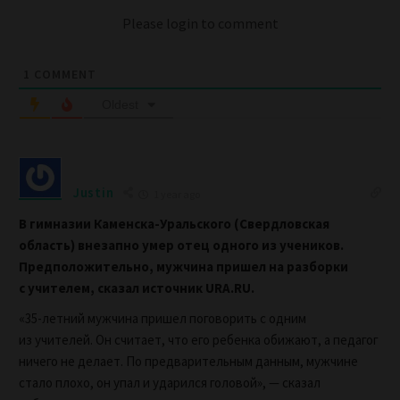
Please login to comment
1
COMMENT
Oldest
Justin
1 year ago
В гимназии Каменска-Уральского (Свердловская
область) внезапно умер отец одного из учеников.
Предположительно, мужчина пришел на разборки
с учителем, сказал источник URA.RU.
«35-летний мужчина пришел поговорить с одним
из учителей. Он считает, что его ребенка обижают, а педагог
ничего не делает. По предварительным данным, мужчине
стало плохо, он упал и ударился головой», — сказал