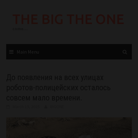
Skip
to
THE BIG THE ONE
content
come…
Main Menu
До появления на всех улицах
роботов-полицейских осталось
совсем мало времени.
March 19, 2025
BIGONE