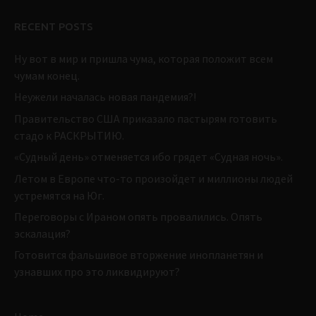
RECENT POSTS
Ну вот в мир и пришла чума, которая положит всем
чумам конец.
Неужели началась новая пандемия?!
Правительство США приказало пастырям готовить
стадо к РАСКРЫТИЮ.
«Судный день» отменяется ибо грядет «Судная ночь».
Летом в Европе что-то произойдет и миллионы людей
устремятся на Юг.
Переговоры с Ираном опять провалились. Опять
эскалация?
Готовится фальшивое вторжение инопланетян и
узнавших про это ликвидируют?