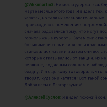
@Vikkimartin8:
Не могла удержаться. Слу
марте месяце этого года. Я видела тех, 
халатах, но тела их зеленовато-черные,
происходило в помещениях под землей.
сначала радовались тому, что могут п
горнолыжные курорты. Затем они стано
большими пятнами синяков и красными 
становились язвами и затем они все с 
которые отказывались от вакцин. Их не 
вершине, под ясным солнцем и наблюда
бездну. И я еще кому то говорила, что
творят, куда они катятся? Вот такой со
Добра всем и Благоразумия!
@АлексейСуслов:
Я видел похожий сон,