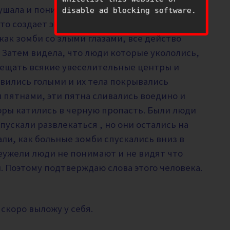
шала и понимала , что это копия моего сна в
disable ad blocking software.
кто создает эти вакцины, они были в белых
 как зомби со злыми глазами, все действо
 Затем видела, что люди которые укололись,
осещать всякие увеселительные центры и
вились голыми и их тела покрывались
пятнами, эти пятна сливались воедино и
горы катились в черную пропасть. Были люди
пускали развлекаться , но они остались на
ли, как больные зомби спускались вниз в
 неужели люди не понимают и не видят что
н. Поэтому подтверждаю слова этого человека.
 скоро выложу у себя.