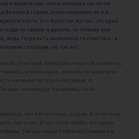
зад я видела сон, огонь волнами катил по
и бежали в страхе,огонь накрывал их и в
ерепа и кости. Это было так жутко…Но один
откуда-то сверху и думала, ну почему они
у, ведь тогда есть возможность спастись, а
накомая ситуация, не так ли?
овиной, а четыре. Шмурдяк оказался, конечно,
и тромбы, и бесплодие, и какие-то наниты в
о есть явление не стало массовым. И
алина – ни по ходу пандемии, ни за
вается, нет ей ни конца, и края. И ответа на
было, так и нет. И нет толп зомби, которым
лефоны. Только через Скабееву/Симонян и