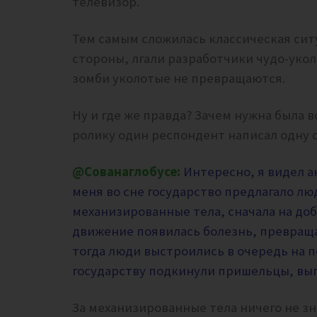
телевизор.
Тем самым сложилась классическая ситу
стороны, лгали разработчики чудо-уколо
зомби уколотые не превращаются.
Ну и где же правда? Зачем нужна была в
ролику один респондент написал одну 
@Сованаглобусе:
Интересно, я видел ан
меня во сне государство предлагало л
механизированные тела, сначала на доб
движение появилась болезнь, превращ
тогда люди выстроились в очередь на 
государству подкинули пришельцы, вы
За механизированные тела ничего не з