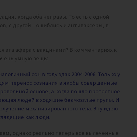
ация, когда оба неправы. То есть с одной
в, с другой – ошиблись и антиваксеры, в
ся эта афера с вакцинами? В комментариях к
очень умную вещь:
алогичный сон в году эдак 2004-2006. Только у
юдям перенос сознания в якобы совершенные
ровольной основе, а когда пошло протестное
ающая людей в ходящие безмозглые трупы. И
получение механизированного тела. Эту идею
глядящие как люди.
наем, однако реально теперь все вылеченные