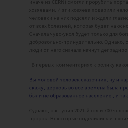
иначе из CERN) смогли прорубить порта
хозяевами. И эти хозяева подарили чел
человеки на них подсели и ждали главн
от всех болезней, которая будет на ос
Сначала чудо-укол будет только для бог
добровольно-принудительно. Однако, о
люди от него сначала начнут деградиро
В первых комментариях к ролику какой
Вы молодой человек сказочник, ну и на
скажу, церковь во все времена была п
были не образованное население , и та
Однако, наступил 2021-й год и 700 челов
пророк! Некоторые поделились и свои