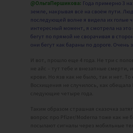
@ОльгаПершикова:
Года примерно 3 на
земле, накрывая всё на своём пути. Люд
последующей волне я видела их голые ч
интересный момент, я смотрела на это 
бегут по прямой не сворачивая в сторон
они бегут как бараны по дороге.
Очень з
И вот, прошло еще 4 года. Не три с пол
не айс – тут тебе и внезапные смерти, 
крови. Но язв как не было, так и нет. Т
Восхищения не случилось, как обещала Г
следующие четыре года.
Таким образом страшная сказочка затяги
вопрос про Pfizer/Moderna тоже как не 
посылают сигналы через мобильные те