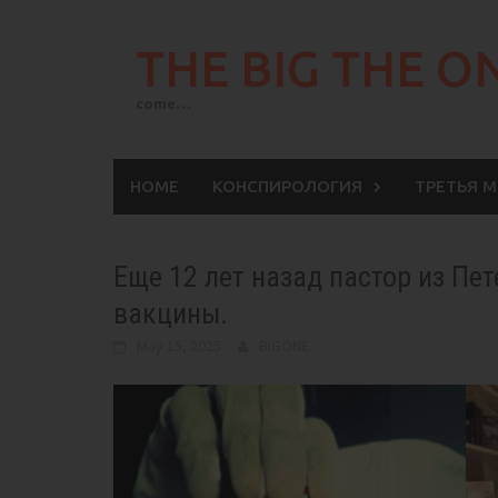
Skip
to
THE BIG THE O
content
come…
HOME
КОНСПИРОЛОГИЯ
ТРЕТЬЯ 
Еще 12 лет назад пастор из Пет
вакцины.
May 15, 2025
BIGONE